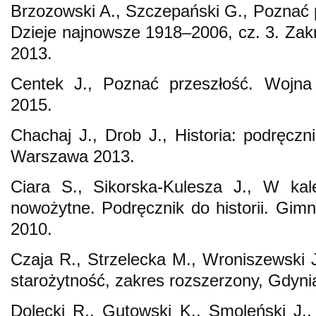
Brzozowski A., Szczepański G., Poznać p
Dzieje najnowsze 1918–2006, cz. 3. Za
2013.
Centek J., Poznać przeszłość. Wojn
2015.
Chachaj J., Drob J., Historia: podręczn
Warszawa 2013.
Ciara S., Sikorska-Kulesza J., W kal
nowożytne. Podręcznik do historii. Gi
2010.
Czaja R., Strzelecka M., Wroniszewski J
starożytność, zakres rozszerzony, Gdyni
Dolecki R., Gutowski K., Smoleński J., 