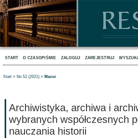
START
O CZASOPIŚMIE
ZALOGUJ
ZAREJESTRUJ
WYSZUK
Start
>
No 52 (2021)
>
Mazur
Archiwistyka, archiwa i archi
wybranych współczesnych p
nauczania historii