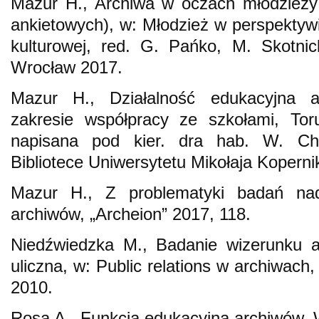
Mazur H., Archiwa w oczach młodzieży 
ankietowych), w: Młodzież w perspektywi
kulturowej, red. G. Pańko, M. Skotni
Wrocław 2017.
Mazur H., Działalność edukacyjna 
zakresie współpracy ze szkołami, Tor
napisana pod kier. dra hab. W. Ch
Bibliotece Uniwersytetu Mikołaja Koperni
Mazur H., Z problematyki badań nad
archiwów, „Archeion” 2017, 118.
Niedźwiedzka M., Badanie wizerunku a
uliczna, w: Public relations w archiwach
2010.
Rosa A., Funkcja edukacyjna archiwów,