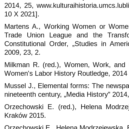
2014, 25, www.kulturaihistoria.umcs.lubl
10 X 2021].
Martens A., Working Women or Wome
Trade Union League and the Transfo
Constitutional Order, „Studies in Ameri
2009, 23, 2.
Milkman R. (red.), Women, Work, and P
Women's Labor History Routledge, 2014 (
Mussel J., Elemental forms: The newspap
nineteenth century, „Media History” 2014,
Orzechowski E. (red.), Helena Modrzej
Kraków 2015.
Orzechowski E., Helena Modrzejewska. 