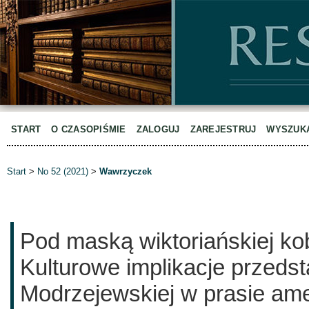
START
O CZASOPIŚMIE
ZALOGUJ
ZAREJESTRUJ
WYSZUK
Start
>
No 52 (2021)
>
Wawrzyczek
Pod maską wiktoriańskiej ko
Kulturowe implikacje przeds
Modrzejewskiej w prasie am