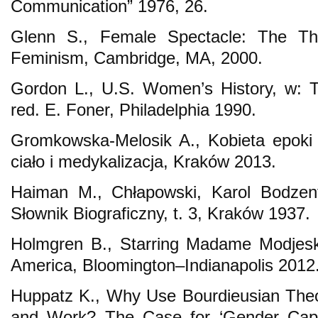
Communication” 1976, 26.
Glenn S., Female Spectacle: The Th
Feminism, Cambridge, MA, 2000.
Gordon L., U.S. Women’s History, w: 
red. E. Foner, Philadelphia 1990.
Gromkowska-Melosik A., Kobieta epoki 
ciało i medykalizacja, Kraków 2013.
Haiman M., Chłapowski, Karol Bodzent
Słownik Biograficzny, t. 3, Kraków 1937.
Holmgren B., Starring Madame Modjesk
America, Bloomington–Indianapolis 2012
Huppatz K., Why Use Bourdieusian Theo
and Work? The Case for ‘Gender Capit