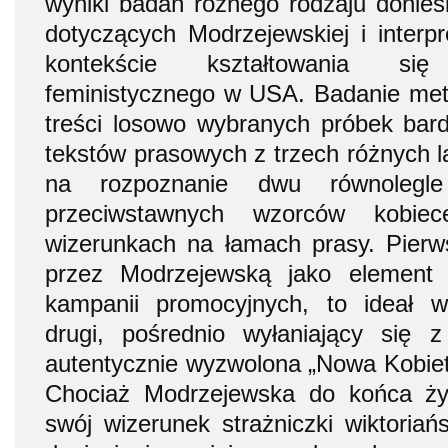
wyniki badań różnego rodzaju donies
dotyczących Modrzejewskiej i interpr
kontekście kształtowania s
feministycznego w USA. Badanie met
treści losowo wybranych próbek bar
tekstów prasowych z trzech różnych la
na rozpoznanie dwu równolegle
przeciwstawnych wzorców kobie
wizerunkach na łamach prasy. Pierw
przez Modrzejewską jako element 
kampanii promocyjnych, to ideał wik
drugi, pośrednio wyłaniający się 
autentycznie wyzwolona „Nowa Kobiet
Chociaż Modrzejewska do końca życ
swój wizerunek strażniczki wiktoriań