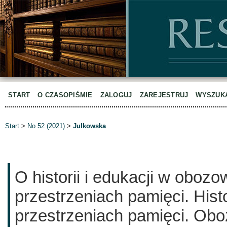
START
O CZASOPIŚMIE
ZALOGUJ
ZAREJESTRUJ
WYSZUK
Start
>
No 52 (2021)
>
Julkowska
O historii i edukacji w oboz
przestrzeniach pamięci. Hist
przestrzeniach pamięci. Obo