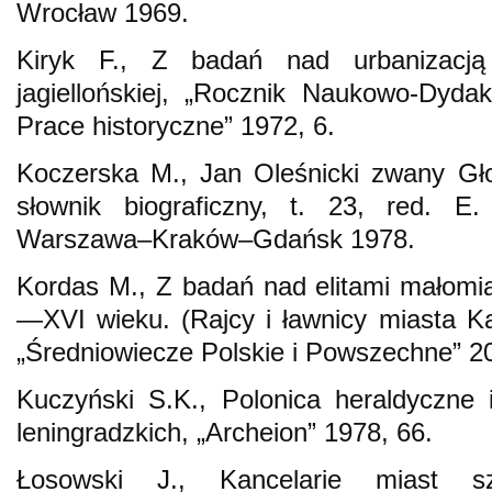
Wrocław 1969.
Kiryk F., Z badań nad urbanizacją
jagiellońskiej, „Rocznik Naukowo-Dyd
Prace historyczne” 1972, 6.
Koczerska M., Jan Oleśnicki zwany Gł
słownik biograficzny, t. 23, red. E
Warszawa–Kraków–Gdańsk 1978.
Kordas M., Z badań nad elitami małom
—XVI wieku. (Rajcy i ławnicy miasta Kam
„Średniowiecze Polskie i Powszechne” 20
Kuczyński S.K., Polonica heraldyczne 
leningradzkich, „Archeion” 1978, 66.
Łosowski J., Kancelarie miast sz