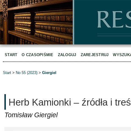
START
O CZASOPIŚMIE
ZALOGUJ
ZAREJESTRUJ
WYSZUK
Start
>
No 55 (2023)
>
Giergiel
Herb Kamionki – źródła i tre
Tomisław Giergiel