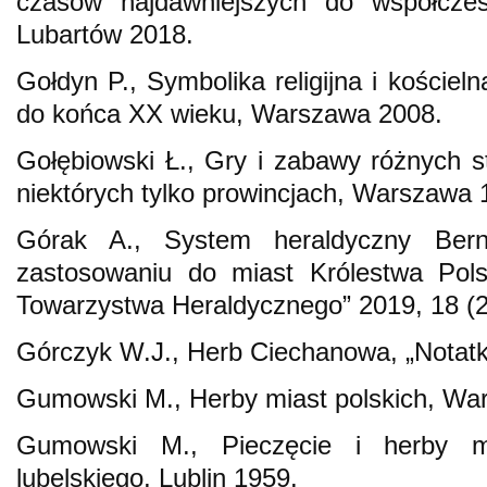
czasów najdawniejszych do współczesn
Lubartów 2018.
Gołdyn P., Symbolika religijna i kościel
do końca XX wieku, Warszawa 2008.
Gołębiowski Ł., Gry i zabawy różnych 
niektórych tylko prowincjach, Warszawa 
Górak A., System heraldyczny Be
zastosowaniu do miast Królestwa Pols
Towarzystwa Heraldycznego” 2019, 18 (2
Górczyk W.J., Herb Ciechanowa, „Notatki
Gumowski M., Herby miast polskich, Wa
Gumowski M., Pieczęcie i herby mi
lubelskiego, Lublin 1959.