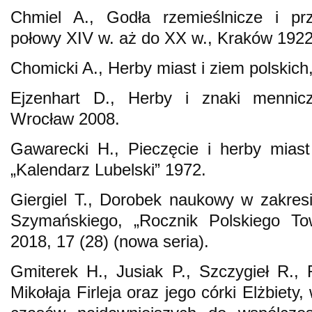
Chmiel A., Godła rzemieślnicze i p
połowy XIV w. aż do XX w., Kraków 1922
Chomicki A., Herby miast i ziem polskic
Ejzenhart D., Herby i znaki mennicz
Wrocław 2008.
Gawarecki H., Pieczęcie i herby miast
„Kalendarz Lubelski” 1972.
Giergiel T., Dorobek naukowy w zakresie
Szymańskiego, „Rocznik Polskiego To
2018, 17 (28) (nowa seria).
Gmiterek H., Jusiak P., Szczygieł R.,
Mikołaja Firleja oraz jego córki Elżbiety