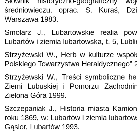
Słownik historyczno-geograficzny w
średniowieczu, oprac. S. Kuraś, Dzi
Warszawa 1983.
Smolarz J., Lubartowskie realia po
Lubartów i ziemia lubartowska, t. 5, Lubl
Strzyżewski W., Herb w kulturze współ
Polskiego Towarzystwa Heraldycznego” 20
Strzyżewski W., Treści symboliczne he
Ziemi Lubuskiej i Pomorzu Zachodni
Zielona Góra 1999.
Szczepaniak J., Historia miasta Kamio
roku 1869, w: Lubartów i ziemia lubartow
Gąsior, Lubartów 1993.