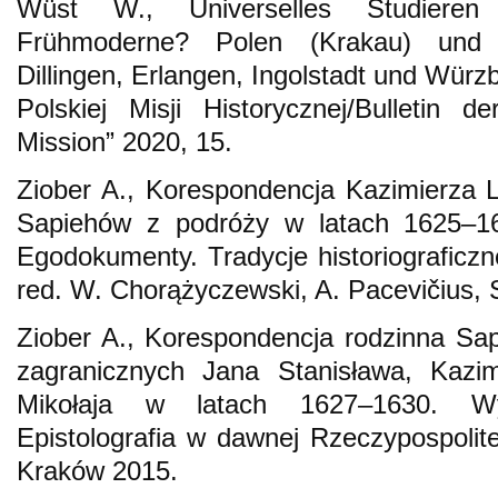
Wüst W., Universelles Studieren 
Frühmoderne? Polen (Krakau) und S
Dillingen, Erlangen, Ingolstadt und Würzb
Polskiej Misji Historycznej/Bulletin d
Mission” 2020, 15.
Ziober A., Korespondencja Kazimierza L
Sapiehów z podróży w latach 1625–1
Egodokumenty. Tradycje historiograficz
red. W. Chorążyczewski, A. Pacevičius, 
Ziober A., Korespondencja rodzinna S
zagranicznych Jana Stanisława, Kazim
Mikołaja w latach 1627–1630. Wy
Epistolografia w dawnej Rzeczypospolite
Kraków 2015.