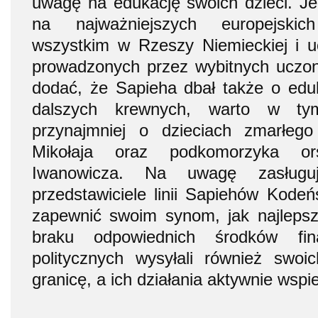
uwagę na edukację swoich dzieci. Jeg
na najważniejszych europejskic
wszystkim w Rzeszy Niemieckiej i uc
prowadzonych przez wybitnych uczon
dodać, że Sapieha dbał także o eduk
dalszych krewnych, warto w ty
przynajmniej o dzieciach zmarłeg
Mikołaja oraz podkomorzyka or
Iwanowicza. Na uwagę zasługu
przedstawiciele linii Sapiehów Kodeńs
zapewnić swoim synom, jak najlepsz
braku odpowiednich środków fi
politycznych wysyłali również swo
granicę, a ich działania aktywnie wspi