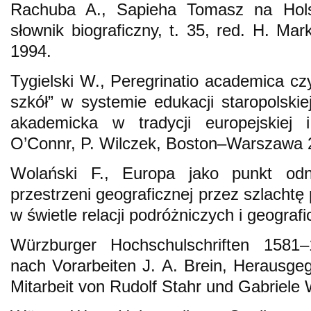
Rachuba A., Sapieha Tomasz na Hols
słownik biograficzny, t. 35, red. H. M
1994.
Tygielski W., Peregrinatio academica c
szkół” w systemie edukacji staropolskie
akademicka w tradycji europejskiej 
O’Connr, P. Wilczek, Boston–Warszawa 
Wolański F., Europa jako punkt odni
przestrzeni geograficznej przez szlacht
w świetle relacji podróżniczych i geogra
Würzburger Hochschulschriften 1581–1
nach Vorarbeiten J. A. Brein, Herausge
Mitarbeit von Rudolf Stahr und Gabriel