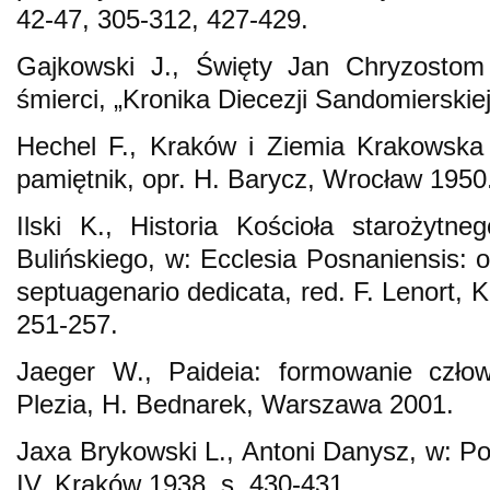
42-47, 305-312, 427-429.
Gajkowski J., Święty Jan Chryzosto
śmierci, „Kronika Diecezji Sandomierskiej
Hechel F., Kraków i Ziemia Krakowska
pamiętnik, opr. H. Barycz, Wrocław 1950
Ilski K., Historia Kościoła starożytn
Bulińskiego, w: Ecclesia Posnaniensis:
septuagenario dedicata, red. F. Lenort, 
251-257.
Jaeger W., Paideia: formowanie człow
Plezia, H. Bednarek, Warszawa 2001.
Jaxa Brykowski L., Antoni Danysz, w: Pol
IV, Kraków 1938, s. 430-431.