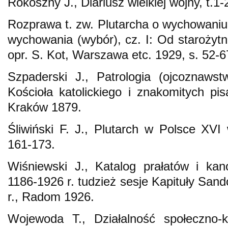
Rokoszny J., Diariusz wielkiej wojny, t.1-
Rozprawa t. zw. Plutarcha o wychowaniu d
wychowania (wybór), cz. I: Od starożytn
opr. S. Kot, Warszawa etc. 1929, s. 52-6
Szpaderski J., Patrologia (ojcoznaws
Kościoła katolickiego i znakomitych pis
Kraków 1879.
Śliwiński F. J., Plutarch w Polsce XVI 
161-173.
Wiśniewski J., Katalog prałatów i ka
1186-1926 r. tudzież sesje Kapituły San
r., Radom 1926.
Wojewoda T., Działalność społeczno-k