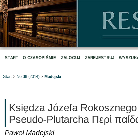
START
O CZASOPIŚMIE
ZALOGUJ
ZAREJESTRUJ
WYSZUK
Start
>
No 38 (2014)
>
Madejski
Księdza Józefa Rokosznego p
Pseudo-Plutarcha Περὶ παί
Paweł Madejski