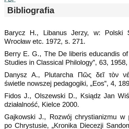
Bibliografia
Barycz H., Libanus Jerzy, w: Polski S
Wrocław etc. 1972, s. 271.
Berry E. G., The De liberis educandis o
Studies in Classical Philology”, 63, 1958
Danysz A., Plutarcha Πῶς δεῖ τὸν ν
świetle nowszej pedagogiki, „Eos”, 4, 189
Fidos J., Olszewski D., Ksiądz Jan Wiś
działalność, Kielce 2000.
Gajkowski J., Rozwój chrystianizmu w 
po Chrystusie, „Kronika Diecezji Sandomi