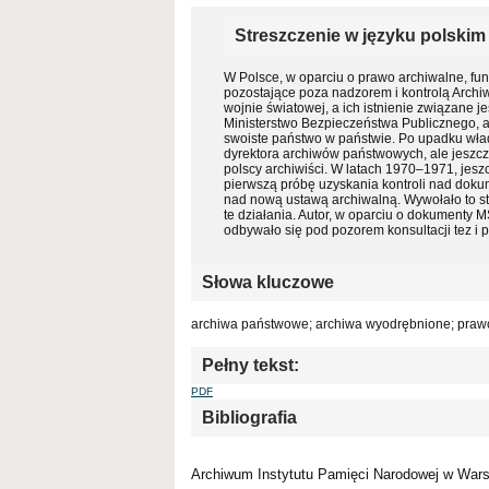
Streszczenie w języku polskim
W Polsce, w oparciu o prawo archiwalne, fu
pozostające poza nadzorem i kontrolą Arch
wojnie światowej, a ich istnienie związane j
Ministerstwo Bezpieczeństwa Publicznego, 
swoiste państwo w państwie. Po upadku wład
dyrektora archiwów państwowych, ale jeszcze 
polscy archiwiści. W latach 1970–1971, jesz
pierwszą próbę uzyskania kontroli nad do
nad nową ustawą archiwalną. Wywołało to st
te działania. Autor, w oparciu o dokumenty M
odbywało się pod pozorem konsultacji tez i
Słowa kluczowe
archiwa państwowe; archiwa wyodrębnione; praw
Pełny tekst:
PDF
Bibliografia
Archiwum Instytutu Pamięci Narodowej w Wars