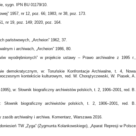
e, sygn. IPN BU 01179/10.
wej” 1957, nr 12, poz. 66; 1983, nr 38, poz. 173.
1, nr 19, poz. 149; 2020, poz. 164.
ach państwowych, „Archeion” 1962, 37.
alnym i archiwach, „Archeion” 1986, 80.
hiwów wyodrębnionych” w projekcie ustawy – Prawo archiwalne z 1995 r.,
ie demokratycznym, w: Toruńskie Konfrontacje Archiwalne, t. 4, Nowa
owoczesnym kontekście kulturowym, red. W. Chorążyczewski, W. Piasek, A.
995), w: Słownik biograficzny archiwistów polskich, t. 2, 1906–2001, red. B.
: Słownik biograficzny archiwistów polskich, t. 2, 1906–2001, red. B.
y zasób archiwalny i archiwa. Komentarz, Warszawa 2016.
e doniesień TW „Zyga” (Zygmunta Kolankowskiego), „Aparat Represji w Polsce