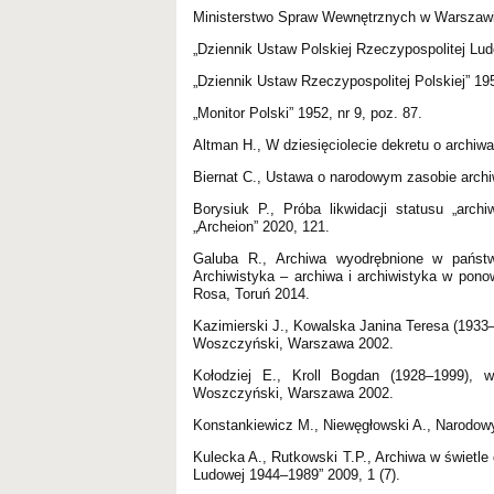
Ministerstwo Spraw Wewnętrznych w Warszawi
„Dziennik Ustaw Polskiej Rzeczypospolitej Ludo
„Dziennik Ustaw Rzeczypospolitej Polskiej” 195
„Monitor Polski” 1952, nr 9, poz. 87.
Altman H., W dziesięciolecie dekretu o archiw
Biernat C., Ustawa o narodowym zasobie archiw
Borysiuk P., Próba likwidacji statusu „arc
„Archeion” 2020, 121.
Galuba R., Archiwa wyodrębnione w państw
Archiwistyka – archiwa i archiwistyka w pon
Rosa, Toruń 2014.
Kazimierski J., Kowalska Janina Teresa (1933–1
Woszczyński, Warszawa 2002.
Kołodziej E., Kroll Bogdan (1928–1999), w
Woszczyński, Warszawa 2002.
Konstankiewicz M., Niewęgłowski A., Narodow
Kulecka A., Rutkowski T.P., Archiwa w świetl
Ludowej 1944–1989” 2009, 1 (7).