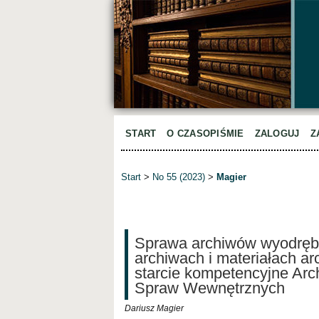
START
O CZASOPIŚMIE
ZALOGUJ
Z
Start
>
No 55 (2023)
>
Magier
Sprawa archiwów wyodrębn
archiwach i materiałach a
starcie kompetencyjne Ar
Spraw Wewnętrznych
Dariusz Magier