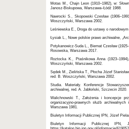
Motas M., Chajn Leon (1910–1982), w: Słownik
Janosz-Biskupowa, Warszawa–Łódź 1988.
Nawrocki S., Skopowski Czesław (1906–1991),
Woszczyński, Warszawa 2002.
Leśniewska E., Droga do ustawy o narodowym z
Łysiak L., Nowe polskie prawo archiwalne, „Arc
Potykanowicz-Suda L., Biernat Czesław (1925–2
Rosowska, Warszawa 2017.
Roztocka K., Ptaśnikowa Anna (1923–1994), 
Woszczyński, Warszawa 2002.
Sędek M., Zielińska T., Płocha Józef Stanisław
red. B. Woszczyński, Warszawa 2002.
Studia. Materiały. Konferencje Stowarzysze
archiwalnej, red. A. Jabłoński, Szczecin 2020.
Walichnowski T., Założenia i koncepcje pr
organizacyjno-prawnych służb archiwalnych 
Warszawa 1981.
Biuletyn Informacji Publicznej IPN, Józef Pielas
Biuletyn Informacji Publicznej IPN, Jan 
https://katalog.bip.ipn.gov.pl/informacje/61905