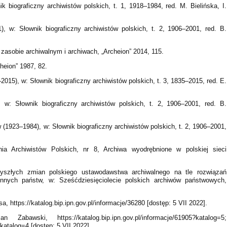
 biograficzny archiwistów polskich, t. 1, 1918–1984, red. M. Bielińska, I.
 w: Słownik biograficzny archiwistów polskich, t. 2, 1906–2001, red. B.
asobie archiwalnym i archiwach, „Archeion” 2014, 115.
heion” 1987, 82.
015), w: Słownik biograficzny archiwistów polskich, t. 3, 1835–2015, red. E.
w: Słownik biograficzny archiwistów polskich, t. 2, 1906–2001, red. B.
 (1923–1984), w: Słownik biograficzny archiwistów polskich, t. 2, 1906–2001,
nia Archiwistów Polskich, nr 8, Archiwa wyodrębnione w polskiej sieci
zyszłych zmian polskiego ustawodawstwa archiwalnego na tle rozwiązań
innych państw, w: Sześćdziesięciolecie polskich archiwów państwowych,
a, https://katalog.bip.ipn.gov.pl/informacje/36280 [dostęp: 5 VII 2022].
Zabawski, https://katalog.bip.ipn.gov.pl/informacje/61905?katalog=5;
?katalog=4 [dostęp: 5 VII 2022].