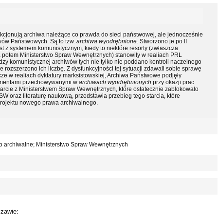
nkcjonują archiwa należące co prawda do sieci państwowej, ale jednocześnie
iwów Państwowych. Są to tzw.
archiwa wyodrębnione
. Stworzono je po II
est z systemem komunistycznym, kiedy to niektóre resorty (zwłaszcza
a potem Ministerstwo Spraw Wewnętrznych) stanowiły w realiach PRL
zy komunistycznej archiwów tych nie tylko nie poddano kontroli naczelnego
rozszerzono ich liczbę. Z dysfunkcyjności tej sytuacji zdawali sobie sprawę
cze w realiach dyktatury marksistowskiej, Archiwa Państwowe podjęły
kumentami przechowywanymi w
archiwach wyodrębnionych
przy okazji prac
arcie z Ministerstwem Spraw Wewnętrznych, które ostatecznie zablokowało
SW oraz literaturę naukową, przedstawia przebieg tego starcia, które
 projektu nowego prawa archiwalnego.
o archiwalne; Ministerstwo Spraw Wewnętrznych
zawie: