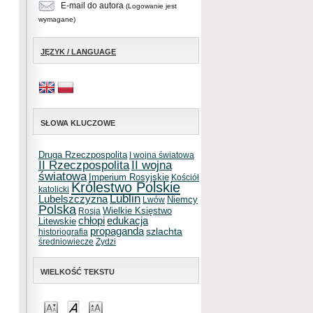
E-mail do autora
(Logowanie jest
wymagane)
JĘZYK / LANGUAGE
SŁOWA KLUCZOWE
Druga Rzeczpospolita
I wojna światowa
II Rzeczpospolita
II wojna
światowa
Imperium Rosyjskie
Kościół
Królestwo Polskie
katolicki
Lublin
Lubelszczyzna
Niemcy
Lwów
Polska
Wielkie Księstwo
Rosja
chłopi
edukacja
Litewskie
propaganda
szlachta
historiografia
średniowiecze
Żydzi
WIELKOŚĆ TEKSTU