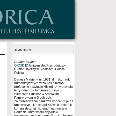
O AUTORZE
Dariusz Magier
ORCID ID
Uniwersytet Przyrodniczo-
Humanistyczny w Siedlcach, Polska
Polska
Dariusz Magier – ur. 1971, dr hab. nauk
humanistycznych w zakresie historii,
profesor w Instytucie Historii Uniwersytetu
Przyrodniczo-Humanistycznego w
Siedlcach i kustosz w Archiwum
Państwowym w Siedlcach.
Zainteresowania naukowe koncentruje na
archiwistyce, kancelarii XX w., biurokracji
komunistycznej i dziejach najnowszych
Podlasia. Autor wielu artykułów
naukowych oraz monografii, m.in.
System