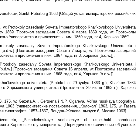
niversitetov, Sankt Peterburg 1863 [Общий устав императорских российских
, w: Protokoly zasedaniy Soveta Imperatorskogo Khar'kovskogo Universiteta
r'kov 1869 [Протокол заседания Совета 4 марта 1869 года, w: Протоколы
го Университета и приложения к ним. 1869 года, nr 4, Харьков 1869].
otokoly zasedaniy Soveta Imperatorskogo Khar'kovskogo Universiteta i
kov [b.d.w.] [Протокол заседания Совета 7 марта, w: Протоколы заседаний
тета и приложения к ним. 1867 года, nr 3, Харьков [b.d.w.]].
Protokoly zasedaniy Soveta Imperatorskogo Khar'kovskogo Universiteta i
ov [b.d.w.] [Протокол заседания Совета 16 апреля, w: Протоколы заседаний
тета и приложения к ним. 1868 года, nr 4, Харьков [b.d.w.]].
har'kovskogo universiteta (Protokol ot 29 iyulya 1863 g.), Khar’kov 1864
го Харьковского университета (Протокол от 29 июля 1863 г.), Харьков
3, 175, w: Gazeta A.I. Gertsena i N.P. Ogareva. Vol'na russkaya tipografiya.
a 1963 [Университетские постановления, „Колокол” 1863, 175, w: Газета
кая типография. 1857–1867, Лондон–Женева, выпуск 6, Москва 1963].
iversiteta, „Periodicheskoye sochineniye ob uspekhakh narodnogo
рского Харьковского университета, „Периодическое сочинение об успехах