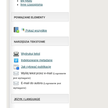
wg tytułu
Inne czasopisma
POWIĄZANE ELEMENTY
Pokaż wszystkie
NARZĘDZIA TEKSTOWE
Wydrukuj tekst
Indeksowane metadane
Jak cytować publikację
Wyślij tekst przez e-mail
(Logowanie
jest wymagane)
E-mail do autora
(Logowanie jest
wymagane)
JĘZYK / LANGUAGE