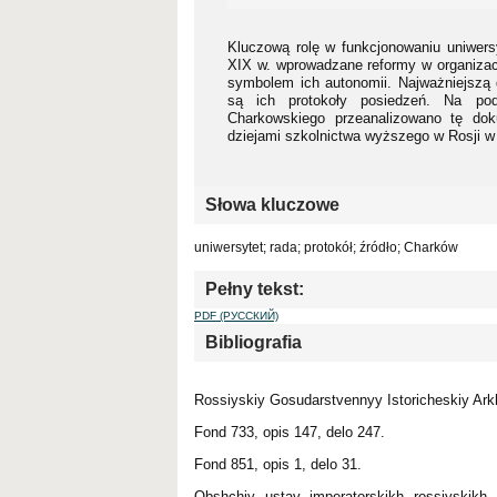
Kluczową rolę w funkcjonowaniu uniwersy
XIX w. wprowadzane reformy w organizacji
symbolem ich autonomii. Najważniejszą 
są ich protokoły posiedzeń. Na pod
Charkowskiego przeanalizowano tę do
dziejami szkolnictwa wyższego w Rosji w 
Słowa kluczowe
uniwersytet; rada; protokół; źródło; Charków
Pełny tekst:
PDF (РУССКИЙ)
Bibliografia
Rossiyskiy Gosudarstvennyy Istoricheskiy Ar
Fond 733, opis 147, delo 247.
Fond 851, opis 1, delo 31.
Obshchiy ustav imperatorskikh rossiyskik