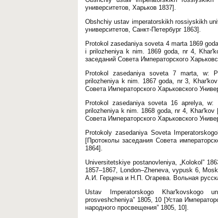
университетов, Харьков 1837].
Obshchiy ustav imperatorskikh rossiyskikh u
университетов, Санкт-Петербург 1863].
Protokol zasedaniya soveta 4 marta 1869 goda
i prilozheniya k nim. 1869 goda, nr 4, Kha
заседаний Совета Императорского Харьковско
Protokol zasedaniya soveta 7 marta, w: Pr
prilozheniya k nim. 1867 goda, nr 3, Khar'
Совета Императорского Харьковского Универси
Protokol zasedaniya soveta 16 aprelya, w: 
prilozheniya k nim. 1868 goda, nr 4, Khar'k
Совета Императорского Харьковского Универси
Protokoly zasedaniya Soveta Imperatorskogok
[Протоколы заседания Совета императорско
1864].
Universitetskiye postanovleniya, „Kolokol” 186
1857–1867, London–Zheneva, vypusk 6, Moskv
А.И. Герцена и Н.П. Огарева. Вольная русс
Ustav Imperatorskogo Khar'kovskogo un
prosveshcheniya” 1805, 10 [Устав Императо
народного просвещения” 1805, 10].