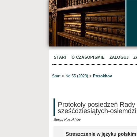
START
O CZASOPIŚMIE
ZALOGUJ
Z
Start
>
No 55 (2023)
>
Posokhov
Protokoły posiedzeń Rady 
sześćdziesiątych-osiemdzie
Sergij Posokhov
Streszczenie w języku polskim