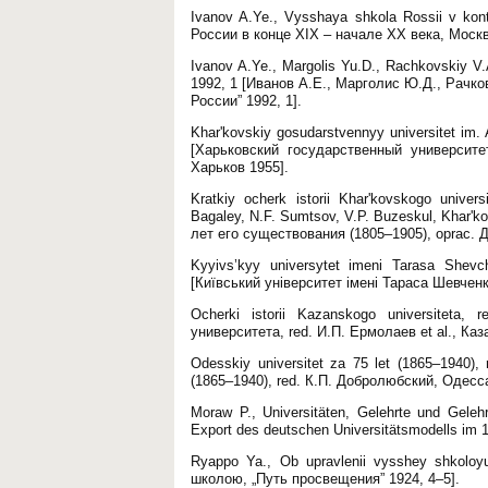
Ivanov A.Ye., Vysshaya shkola Rossii v k
России в конце ХІХ – начале ХХ века, Москв
Ivanov A.Ye., Margolis Yu.D., Rachkovskiy V.A
1992, 1 [Иванов А.Е., Марголис Ю.Д., Рачк
России” 1992, 1].
Khar'kovskiy gosudarstvennyy universitet im. 
[Харьковский государственный университе
Харьков 1955].
Kratkiy ocherk istorii Khar'kovskogo univer
Bagaley, N.F. Sumtsov, V.P. Buzeskul, Khar'
лет его существования (1805–1905), oprac. 
Kyyivs’kyy universytet imeni Tarasa Shevch
[Київський університет імені Тараса Шевченка:
Ocherki istorii Kazanskogo universiteta,
университета, red. И.П. Ермолаев et al., Каз
Odesskiy universitet za 75 let (1865–1940)
(1865–1940), red. К.П. Добролюбский, Одесса
Moraw P., Universitäten, Gelehrte und Geleh
Export des deutschen Universitätsmodells im 1
Ryappo Ya., Ob upravlenii vysshey shkolo
школою, „Путь просвещения” 1924, 4–5].