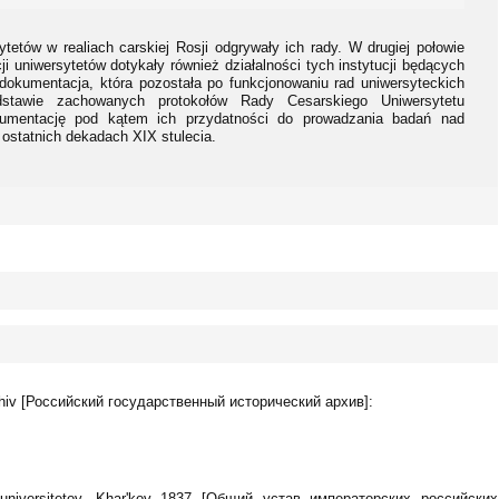
tetów w realiach carskiej Rosji odgrywały ich rady. W drugiej połowie
 uniwersytetów dotykały również działalności tych instytucji będących
dokumentacja, która pozostała po funkcjonowaniu rad uniwersyteckich
stawie zachowanych protokołów Rady Cesarskiego Uniwersytetu
kumentację pod kątem ich przydatności do prowadzania badań nad
ostatnich dekadach XIX stulecia.
khiv [Российский государственный исторический архив]:
h universitetov, Khar'kov 1837 [Общий устав императорских российских