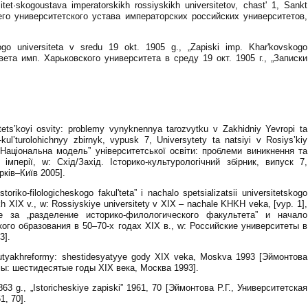
t·skogoustava imperatorskikh rossiyskikh universitetov, chast' 1, Sankt
го университетского устава императорских российских университетов,
go universiteta v sredu 19 okt. 1905 g., „Zapiski imp. Khar'kovskogo
вета имп. Харьковского университета в среду 19 окт. 1905 г., „Записки
ytets’koyi osvity: problemy vynyknennya tarozvytku v Zakhidniy Yevropi ta
-kul’turolohichnyy zbirnyk, vypusk 7, Universytety ta natsiyi v Rosiys’kiy
 „Національна модель” університетської освіти: проблеми виникнення та
імперії, w: Схід/Захід. Історико-культурологічний збірник, випуск 7,
арків–Київ 2005].
oriko-filologicheskogo fakul'teta” i nachalo spetsializatsii universitetskogo
h XIX v., w: Rossiyskiye universitety v XIX – nachale KHKH veka, [vyp. 1],
е за „разделение историко-филологического факультета” и начало
ого образования в 50–70-х годах ХІХ в., w: Российские университеты в
3].
putyakhreformy: shestidesyatyye gody XIX veka, Moskva 1993 [Эймонтова
мы: шестидесятые годы ХІХ века, Москва 1993].
63 g., „Istoricheskiye zapiski” 1961, 70 [Эймонтова Р.Г., Университетская
1, 70].