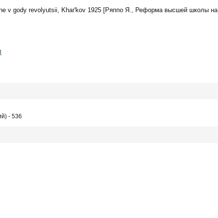
ne v gody revolyutsii, Khar'kov 1925 [Ряппо Я., Реформа высшей школы на
8
й) - 536