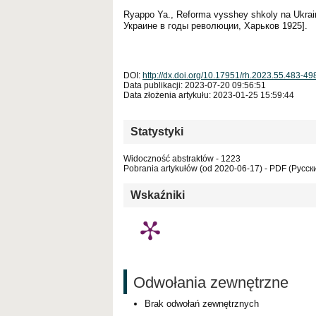
Ryappo Ya., Reforma vysshey shkoly na Ukrai
Украине в годы революции, Харьков 1925].
DOI:
http://dx.doi.org/10.17951/rh.2023.55.483-49
Data publikacji: 2023-07-20 09:56:51
Data złożenia artykułu: 2023-01-25 15:59:44
Statystyki
Widoczność abstraktów - 1223
Pobrania artykułów (od 2020-06-17) - PDF (Русски
Wskaźniki
Odwołania zewnętrzne
Brak odwołań zewnętrznych