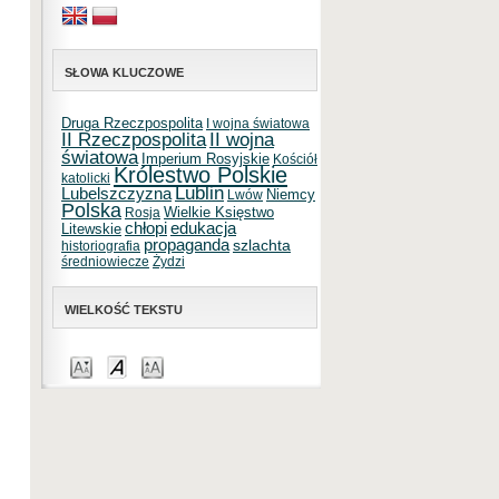
SŁOWA KLUCZOWE
Druga Rzeczpospolita
I wojna światowa
II Rzeczpospolita
II wojna
światowa
Imperium Rosyjskie
Kościół
Królestwo Polskie
katolicki
Lublin
Lubelszczyzna
Niemcy
Lwów
Polska
Wielkie Księstwo
Rosja
chłopi
edukacja
Litewskie
propaganda
szlachta
historiografia
średniowiecze
Żydzi
WIELKOŚĆ TEKSTU