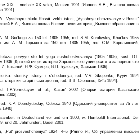
ontse XIX – nachale XX veka, Moskva 1991 [Иванов А.Е., Высшая школа
а 1991].
., Vysshaya shkola Rossii: vekhi istorii, „Vyssheye obrazovaniye v Rossii”
овский В.А., Высшая школа России: вехи истории, „Высшее образование в
A. M. Gor'kogo za 150 let. 1805–1955, red. S.M. Korolivskiy, Khar'kov 1955
т им. А. М. Горького за 150 лет. 1805–1955, red. С.М. Короливский,
sitetaza pervyye sto let yego sushchestvovaniya (1805–1905), sost. D.I.
kov 1906 [Краткий очерк истории Харьковского университета за первые сто
Д.И. Багалей, Н.Ф. Сумцов, В.П. Бузескул, Харьков 1906].
enka: storinky istoriyi i s’ohodennya, red. V.V. Skopenko, Kyyiv 1994
 сторінки історії і сьогодення, red. В.В. Скопенко, Київ 1994].
 red. I.P.Yermolayev et al., Kazan' 2002 [Очерки истории Казанского
ань 2002].
, red. K.P. Dobrolyubskiy, Odessa 1940 [Одесский университет за 75 лет
 1940].
rsamkeit in Deutschland vor und um 1800, w: Humboldt International. Der
9. und 20. Jahrhundert, Basel 2001.
yu, „Put' prosveshcheniya” 1924, 4–5 [Ряппо Я., Об управлении высшей