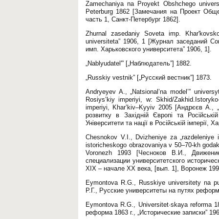
Zamechaniya na Proyekt Obshchego universite
Peterburg 1862 [Замечания на Проект Обще
часть 1, Санкт-Петербург 1862].
Zhurnal zasedaniy Soveta imp. Khar'kovsko
universiteta” 1906, 1 [Журнал заседаний Со
имп. Харьковского университета” 1906, 1].
„Nablyudatel'” [„Наблюдатель”] 1882.
„Russkiy vestnik” [„Русский вестник”] 1873.
Andryeyev A., „Natsional’na model’” univers
Rosiys’kiy imperiyi, w: Skhid/Zakhid.Istoryko
imperiyi, Khar’kiv–Kyyiv 2005 [Андрєєв А.,
розвитку в Західній Європі та Російській 
Університети та нації в Російській імперії, Х
Chesnokov V.I., Dvizheniye za „razdeleniye ist
istoricheskogo obrazovaniya v 50–70-kh godak
Voronezh 1993 [Чесноков В.И., Движени
специализации университетского историческ
ХІХ – начале ХХ века, [вып. 1], Воронеж 199
Eymontova R.G., Russkiye universitety na 
Р.Г., Русские университеты на путях рефор
Eymontova R.G., Universitet·skaya reforma 18
реформа 1863 г., „Исторические записки” 196