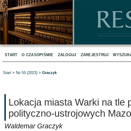
START
O CZASOPIŚMIE
ZALOGUJ
ZAREJESTRUJ
WYSZUK
Start
>
No 55 (2023)
>
Graczyk
Lokacja miasta Warki na tle
polityczno-ustrojowych Maz
Waldemar Graczyk