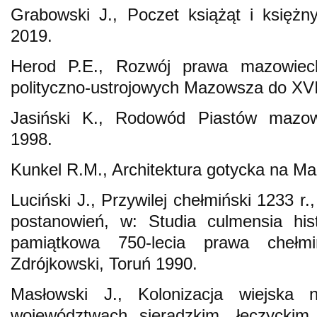
Grabowski J., Poczet książąt i księż
2019.
Herod P.E., Rozwój prawa mazowieck
polityczno-ustrojowych Mazowsza do XV
Jasiński K., Rodowód Piastów mazow
1998.
Kunkel R.M., Architektura gotycka na 
Luciński J., Przywilej chełmiński 1233 r.,
postanowień, w: Studia culmensia histo
pamiątkowa 750-lecia prawa chełmi
Zdrójkowski, Toruń 1990.
Masłowski J., Kolonizacja wiejska
województwach sieradzkim, łęczycki