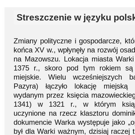
Streszczenie w języku pols
Zmiany polityczne i gospodarcze, któ
końca XV w., wpłynęły na rozwój osadn
na Mazowszu. Lokacja miasta Warki 
1375 r., skoro pod tym rokiem s
miejskie. Wielu wcześniejszych b
Pazyra) łączyło lokację miejsk
wydanym przez księcia mazowieckieg
1341) w 1321 r., w którym książ
uczynione na rzecz klasztoru domi
dokumencie Warka występuje jako „o
był dla Warki ważnym, dzisiaj raczej 