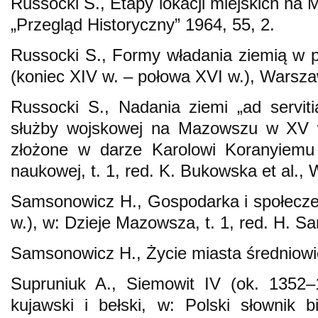
Russocki S., Etapy lokacji miejskich n
„Przegląd Historyczny” 1964, 55, 2.
Russocki S., Formy władania ziemią w
(koniec XIV w. – połowa XVI w.), Warsz
Russocki S., Nadania ziemi „ad servi
służby wojskowej na Mazowszu w XV w.
złożone w darze Karolowi Koranyiemu 
naukowej, t. 1, red. K. Bukowska et al.
Samsonowicz H., Gospodarka i społecze
w.), w: Dzieje Mazowsza, t. 1, red. H. 
Samsonowicz H., Życie miasta średniow
Supruniuk A., Siemowit IV (ok. 1352–
kujawski i bełski, w: Polski słownik bi