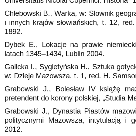
Universitatis Nicolai Copernici. Historia” 
Chlebowski B., Warka, w: Słownik geogra
i innych krajów słowiańskich, t. 12, re
1892.
Dybek E., Lokacje na prawie niemieck
latach 1345–1434, Lublin 2004.
Galicka I., Sygietyńska H., Sztuka gotyc
w: Dzieje Mazowsza, t. 1, red. H. Samso
Grabowski J., Bolesław IV książę maz
pretendent do korony polskiej, „Studia M
Grabowski J., Dynastia Piastów mazowi
politycznymi Mazowsza, intytulacją i 
2012.