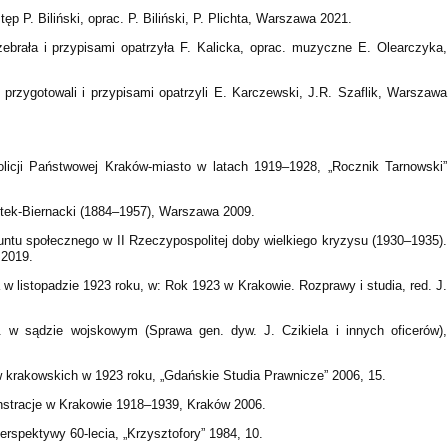
p P. Biliński, oprac. P. Biliński, P. Plichta, Warszawa 2021.
zebrała i przypisami opatrzyła F. Kalicka, oprac. muzyczne E. Olearczyka,
 przygotowali i przypisami opatrzyli E. Karczewski, J.R. Szaflik, Warszawa
olicji Państwowej Kraków-miasto w latach 1919–1928, „Rocznik Tarnowski”
stek-Biernacki (1884–1957), Warszawa 2009.
 buntu społecznego w II Rzeczypospolitej doby wielkiego kryzysu (1930–1935).
 2019.
w listopadzie 1923 roku, w: Rok 1923 w Krakowie. Rozprawy i studia, red. J.
. w sądzie wojskowym (Sprawa gen. dyw. J. Czikiela i innych oficerów),
 krakowskich w 1923 roku, „Gdańskie Studia Prawnicze” 2006, 15.
nstracje w Krakowie 1918–1939, Kraków 2006.
erspektywy 60-lecia, „Krzysztofory” 1984, 10.