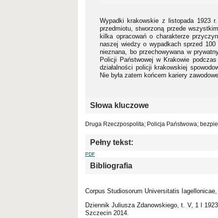
Wypadki krakowskie z listopada 1923 r. 
przedmiotu, stworzoną przede wszystkim 
kilka opracowań o charakterze przyczyn
naszej wiedzy o wypadkach sprzed 100 la
nieznana, bo przechowywana w prywatny
Policji Państwowej w Krakowie podczas
działalności policji krakowskiej spowod
Nie była zatem końcem kariery zawodowe
Słowa kluczowe
Druga Rzeczpospolita; Policja Państwowa; bezpiec
Pełny tekst:
PDF
Bibliografia
Corpus Studiosorum Universitatis Iagellonicae,
Dziennik Juliusza Zdanowskiego, t. V, 1 I 192
Szczecin 2014.