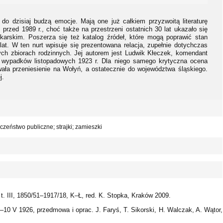
do dzisiaj budzą emocje. Mają one już całkiem przyzwoitą literaturę
przed 1989 r., choć także na przestrzeni ostatnich 30 lat ukazało się
karskim. Poszerza się też katalog źródeł, które mogą poprawić stan
t. W ten nurt wpisuje się prezentowana relacja, zupełnie dotychczas
ch zbiorach rodzinnych. Jej autorem jest Ludwik Kłeczek, komendant
 wypadków listopadowych 1923 r. Dla niego samego krytyczna ocena
owała przeniesienie na Wołyń, a ostatecznie do województwa śląskiego.
j.
zeństwo publiczne; strajki; zamieszki
 t. III, 1850/51–1917/18, K–Ł, red. K. Stopka, Kraków 2009.
3–10 V 1926, przedmowa i oprac. J. Faryś, T. Sikorski, H. Walczak, A. Wątor,