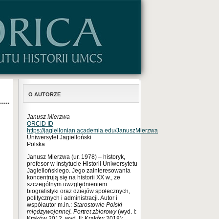
O AUTORZE
Janusz Mierzwa
ORCID ID
https://jagiellonian.academia.edu/JanuszMierzwa
Uniwersytet Jagielloński
Polska
Janusz Mierzwa (ur. 1978) – historyk,
profesor w Instytucie Historii Uniwersytetu
Jagiellońskiego. Jego zainteresowania
koncentrują się na historii XX w., ze
szczególnym uwzględnieniem
biografistyki oraz dziejów społecznych,
politycznych i administracji. Autor i
współautor m.in.:
Starostowie Polski
międzywojennej. Portret zbiorowy
(wyd. I:
Kraków 2012, wyd. II: Kraków 2018);