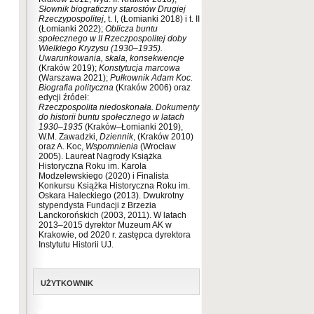
Słownik biograficzny starostów Drugiej
Rzeczypospolitej
, t. I, (Łomianki 2018) i t. II
(Łomianki 2022);
Oblicza buntu
społecznego w II Rzeczpospolitej doby
Wielkiego Kryzysu (1930–1935).
Uwarunkowania, skala, konsekwencje
(Kraków 2019);
Konstytucja marcowa
(Warszawa 2021);
Pułkownik Adam Koc.
Biografia polityczna
(Kraków 2006) oraz
edycji źródeł:
Rzeczpospolita niedoskonała. Dokumenty
do historii buntu społecznego w latach
1930–1935
(Kraków–Łomianki 2019),
W.M. Zawadzki,
Dziennik
, (Kraków 2010)
oraz A. Koc,
Wspomnienia
(Wrocław
2005). Laureat Nagrody Książka
Historyczna Roku im. Karola
Modzelewskiego (2020) i Finalista
Konkursu Książka Historyczna Roku im.
Oskara Haleckiego (2013). Dwukrotny
stypendysta Fundacji z Brzezia
Lanckorońskich (2003, 2011). W latach
2013–2015 dyrektor Muzeum AK w
Krakowie, od 2020 r. zastępca dyrektora
Instytutu Historii UJ.
UŻYTKOWNIK