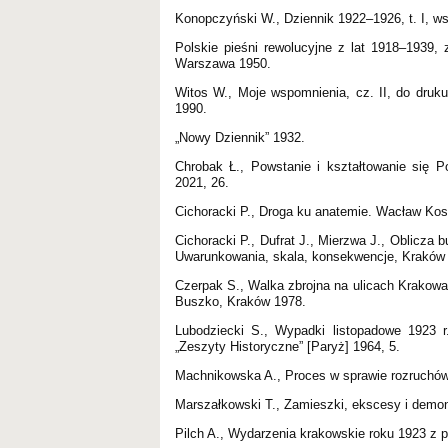
Konopczyński W., Dziennik 1922–1926, t. I, wstę
Polskie pieśni rewolucyjne z lat 1918–1939, 
Warszawa 1950.
Witos W., Moje wspomnienia, cz. II, do druku
1990.
„Nowy Dziennik” 1932.
Chrobak Ł., Powstanie i kształtowanie się P
2021, 26.
Cichoracki P., Droga ku anatemie. Wacław Ko
Cichoracki P., Dufrat J., Mierzwa J., Oblicza
Uwarunkowania, skala, konsekwencje, Kraków
Czerpak S., Walka zbrojna na ulicach Krakowa 
Buszko, Kraków 1978.
Lubodziecki S., Wypadki listopadowe 1923 r
„Zeszyty Historyczne” [Paryż] 1964, 5.
Machnikowska A., Proces w sprawie rozruchów
Marszałkowski T., Zamieszki, ekscesy i demo
Pilch A., Wydarzenia krakowskie roku 1923 z p