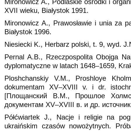
Mironowicz A., Podlaskie ośrodki i orga
XVII wieku, Białystok 1991.
Mironowicz A., Prawosławie i unia za 
Białystok 1996.
Niesiecki K., Herbarz polski, t. 9, wyd. J
Pernal A.B., Rzeczpospolita Obojga Na
dyplomatyczne w latach 1648–1659, Kra
Ploshchanskiy V.M., Proshloye Khol
dokumentam XV–XVIII v. i dr. istochn
[Площанский В.М., Прошлое Холм
документам XV–XVIII в. и др. источник
Półćwiartek J., Nacje i religie na po
ukraińskim czasów nowożytnych. Próba