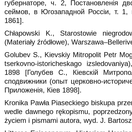
губернаторе, ч. 2, Постановленія д
сеймов, в Югозападной Россіи, т. 1, 
1861].
Chłapowski K., Starostowie niegrod
(Materiały źródłowe), Warszawa–Bellerive
Golubev S., Kіevskіy Mitropolit Petr Mog
tserkovno-istoricheskago izsledovanіya)
1898 [Голубев С., Кіевскій Митроп
сподвижники (опыт церковно-историчес
Приложенія, Кіев 1898].
Kronika Pawła Piaseckiego biskupa przem
wedle dawnego rękopismu, poprzedzony
życiem i pismami autora, wyd. J. Bartos