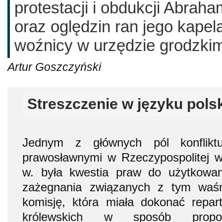
protestacji i obdukcji Abra
oraz oględzin ran jego kapela
woźnicy w urzędzie grodzki
Artur Goszczyński
Streszczenie w języku pols
Jednym z głównych pól konflikt
prawosławnymi w Rzeczypospolitej w
w. była kwestia praw do użytkowan
zażegnania związanych z tym waś
komisję, która miała dokonać repar
królewskich w sposób propor