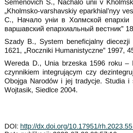
Semenovich S., Nachalo unіi v Kholmsko
„Kholmsko-varshavskiy eparkhial’nyy ve
С., Начало уніи в Холмской епархіи 
варшавский епархиальный вестник” 188
Szady B., System beneficjalny diecezji
1621, „Roczniki Humanistyczne” 1997, 45
Wereda D., Unia brzeska 1596 roku – l
czynnikiem integrującym czy dezintegr
Obojga Narodów i jej tradycje. Studia i
Wojtasik, Siedlce 2004.
DOI:
http://dx.doi.org/10.17951/rh.2023.5