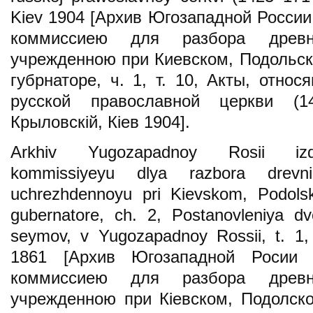
Kiev 1904 [Архив Югозападной Росси
коммиссиею для разбора древн
учрежденною при Киевском, Подольск
губрнаторе, ч. 1, т. 10, Акты, относ
русской православной церкви (14
Крыловскій, Кіев 1904].
Arkhiv Yugozapadnoy Rosii iz
kommissiyeyu dlya razbora drevn
uchrezhdennoyu pri Kіevskom, Podols
gubernatore, ch. 2, Postanovlenіya dvo
seymov, v Yugozapadnoy Rossіi, t. 1, 
1861 [Архив Югозападной Росии 
коммиссиею для разбора древн
учрежденною при Кіевском, Подолск