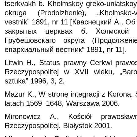
tserkvakh b. Kholmskoy greko-unіatsko
okruga (Prodolzhenіe), „Kholmsko-v
vestnik” 1891, nr 11 [Кваснецкий А., 
закрытых церквах б. Холмской гр
Грубешовскаго округа (Продолженіе
епархиальный вестник” 1891, nr 11].
Litwin H., Status prawny Cerkwi prawosł
Rzeczypospolitej w XVII wieku, „Barok
sztuka” 1996, 3, 2.
Mazur K., W stronę integracji z Koroną. 
latach 1569–1648, Warszawa 2006.
Mironowicz A., Kościół prawosła
Rzeczypospolitej, Białystok 2001.