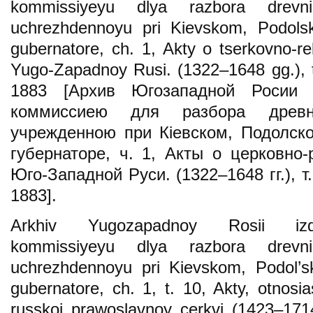
kommissiyeyu dlya razbora drevn
uchrezhdennoyu pri Kіevskom, Podols
gubernatore, ch. 1, Akty o tserkovno-re
Yugo-Zapadnoy Rusi. (1322–1648 gg.), t.
1883 [Архив Югозападной Росии 
коммиссиею для разбора древн
учрежденною при Кіевском, Подолск
губернаторе, ч. 1, Акты о церковно-
Юго-Западной Руси. (1322–1648 гг.), т.
1883].
Arkhiv Yugozapadnoy Rosii iz
kommissiyeyu dlya razbora drevn
uchrezhdennoyu pri Kіevskom, Podol’s
gubernatore, ch. 1, t. 10, Akty, otnosias
russkoj prawoslavnoy cerkvi (1423–1714 