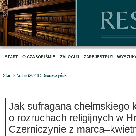
START
O CZASOPIŚMIE
ZALOGUJ
ZAREJESTRUJ
WYSZUK
Start
>
No 55 (2023)
>
Goszczyński
Jak sufragana chełmskiego ki
o rozruchach religijnych w H
Czerniczynie z marca–kwietn