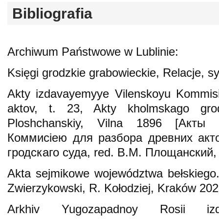
Bibliografia
Archiwum Państwowe w Lublinie:
Księgi grodzkie grabowieckie, Relacje, s
Akty izdavayemyye Vilenskoyu Kommisі
aktov, t. 23, Akty kholmskago gro
Ploshchanskiy, Vilna 1896 [Акты
Коммисіею для разбора древних акто
гродскаго суда, red. В.М. Площанский,
Akta sejmikowe województwa bełskiego
Zwierzykowski, R. Kołodziej, Kraków 202
Arkhiv Yugozapadnoy Rosii iz