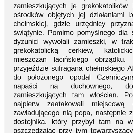
zamieszkujących je grekokatolików
ośrodków objętych jej działaniami 
chełmskiej, gdzie urzędnicy przyz
świątynie. Pomimo pomyślnego dla s
dyzunici wywołali zamieszki, w tra
grekokatolicką cerkiew, katolic
mieszczan łacińskiego obrządku
przyjeździe sufragana chełmskiego 
do położonego opodal Czerniczyn
napaści na duchownego, do
zamieszkujących tam włościan. P
najpierw zaatakowali miejscową 
zawiadującego nią popa, następnie 
dostojnika, który przybył tam na w
oszczędzając przy tym towarzyszą