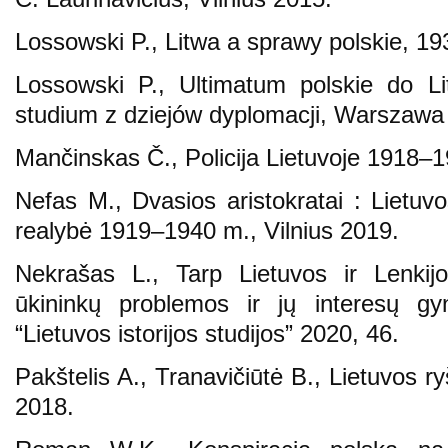
Lossowski P., Litwa a sprawy polskie, 
Lossowski P., Ultimatum polskie do L
studium z dziejów dyplomacji, Warszawa
Mančinskas Č., Policija Lietuvoje 1918–1
Nefas M., Dvasios aristokratai : Lietuvo
realybė 1919–1940 m., Vilnius 2019.
Nekrašas L., Tarp Lietuvos ir Lenkijos
ūkininkų problemos ir jų interesų
“Lietuvos istorijos studijos” 2020, 46.
Pakštelis A., Tranavičiūtė B., Lietuvos 
2018.