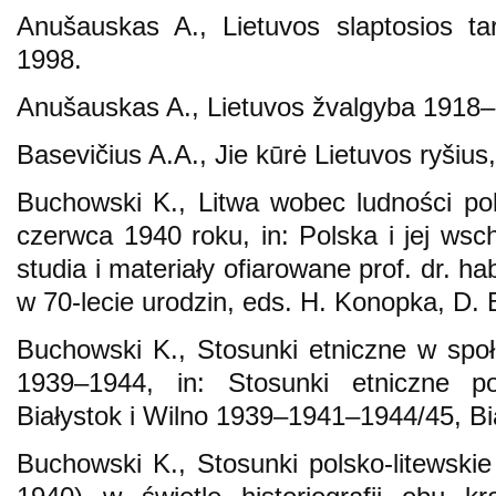
Anušauskas A., Lietuvos slaptosios ta
1998.
Anušauskas A., Lietuvos žvalgyba 1918–
Basevičius A.A., Jie kūrė Lietuvos ryšius,
Buchowski K., Litwa wobec ludności po
czerwca 1940 roku, in: Polska i jej wsc
studia i materiały ofiarowane prof. dr. 
w 70-lecie urodzin, eds. H. Konopka, D. 
Buchowski K., Stosunki etniczne w spo
1939–1944, in: Stosunki etniczne p
Białystok i Wilno 1939–1941–1944/45, Bi
Buchowski K., Stosunki polsko-litewski