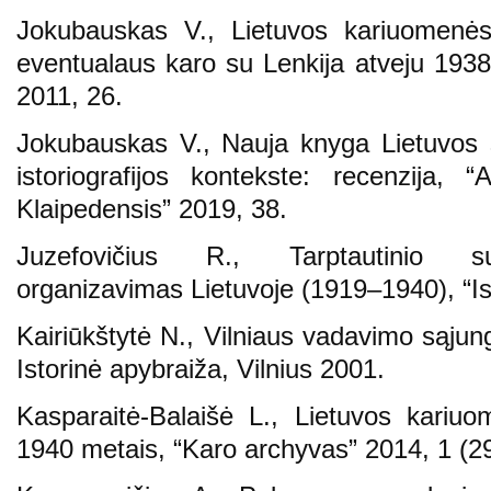
Jokubauskas V., Lietuvos kariuomenės ka
eventualaus karo su Lenkija atveju 193
2011, 26.
Jokubauskas V., Nauja knyga Lietuvos 
istoriografijos kontekste: recenzija, “A
Klaipedensis” 2019, 38.
Juzefovičius R., Tarptautinio sus
organizavimas Lietuvoje (1919–1940), “Ist
Kairiūkštytė N., Vilniaus vadavimo sąj
Istorinė apybraiža, Vilnius 2001.
Kasparaitė-Balaišė L., Lietuvos kariu
1940 metais, “Karo archyvas” 2014, 1 (29