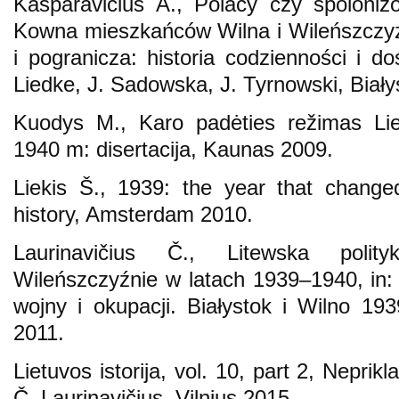
Kasparavičius A., Polacy czy spolonizo
Kowna mieszkańców Wilna i Wileńszczyz
i pogranicza: historia codzienności i d
Liedke, J. Sadowska, J. Tyrnowski, Biały
Kuodys M., Karo padėties režimas Lie
1940 m: disertacija, Kaunas 2009.
Liekis Š., 1939: the year that changed
history, Amsterdam 2010.
Laurinavičius Č., Litewska poli
Wileńszczyźnie w latach 1939–1940, in:
wojny i okupacji. Białystok i Wilno 19
2011.
Lietuvos istorija, vol. 10, part 2, Nepr
Č. Laurinavičius, Vilnius 2015.