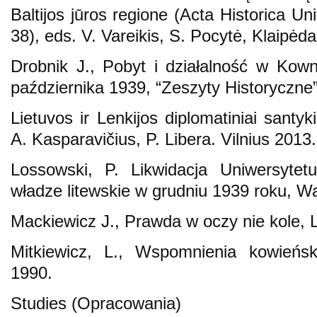
Baltijos jūros regione (Acta Historica Uni
38), eds. V. Vareikis, S. Pocytė, Klaipėd
Drobnik J., Pobyt i działalność w Kow
października 1939, “Zeszyty Historyczne”
Lietuvos ir Lenkijos diplomatiniai santy
A. Kasparavičius, P. Libera. Vilnius 2013.
Lossowski, P. Likwidacja Uniwersytet
władze litewskie w grudniu 1939 roku, 
Mackiewicz J., Prawda w oczy nie kole, 
Mitkiewicz, L., Wspomnienia kowień
1990.
Studies (Opracowania)