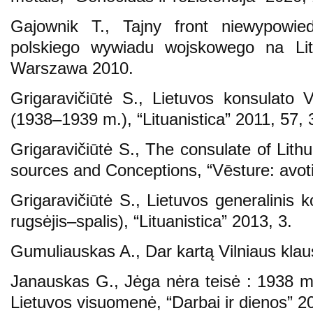
Gajownik T., Tajny front niewypowied
polskiego wywiadu wojskowego na Li
Warszawa 2010.
Grigaravičiūtė S., Lietuvos konsulato Vi
(1938–1939 m.), “Lituanistica” 2011, 57, 
Grigaravičiūtė S., The consulate of Lit
sources and Conceptions, “Vēsture: avoti 
Grigaravičiūtė S., Lietuvos generalinis 
rugsėjis–spalis), “Lituanistica” 2013, 3.
Gumuliauskas A., Dar kartą Vilniaus klaus
Janauskas G., Jėga nėra teisė : 1938 me
Lietuvos visuomenė, “Darbai ir dienos” 2