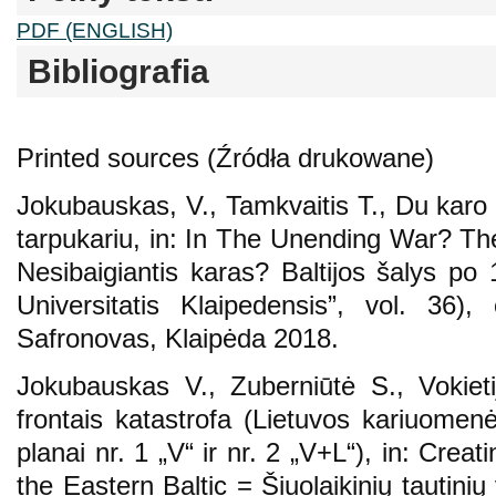
PDF (ENGLISH)
Bibliografia
Printed sources (Źródła drukowane)
Jokubauskas, V., Tamkvaitis T., Du karo is
tarpukariu, in: In The Unending War? The
Nesibaigiantis karas? Baltijos šalys po
Universitatis Klaipedensis”, vol. 36)
Safronovas, Klaipėda 2018.
Jokubauskas V., Zuberniūtė S., Vokiet
frontais katastrofa (Lietuvos kariuome
planai nr. 1 „V“ ir nr. 2 „V+L“), in: Crea
the Eastern Baltic = Šiuolaikinių tautinių