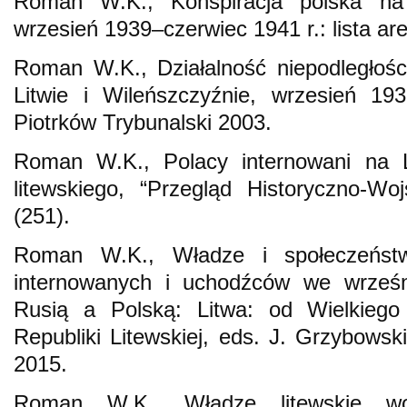
Roman W.K., Konspiracja polska na 
wrzesień 1939–czerwiec 1941 r.: lista a
Roman W.K., Działalność niepodległośc
Litwie i Wileńszczyźnie, wrzesień 19
Piotrków Trybunalski 2003.
Roman W.K., Polacy internowani na L
litewskiego, “Przegląd Historyczno-W
(251).
Roman W.K., Władze i społeczeństw
internowanych i uchodźców we wrześn
Rusią a Polską: Litwa: od Wielkiego
Republiki Litewskiej, eds. J. Grzybows
2015.
Roman W.K., Władze litewskie wobe