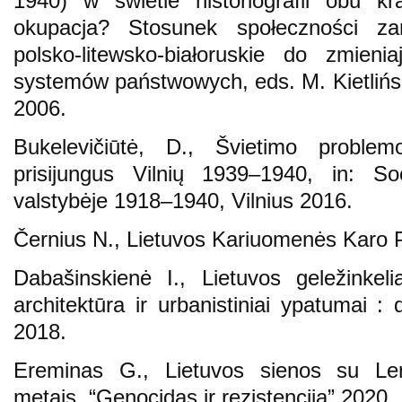
1940) w świetle historiografii obu k
okupacja? Stosunek społeczności za
polsko-litewsko-białoruskie do zmie
systemów państwowych, eds. M. Kietlińsk
2006.
Bukelevičiūtė, D., Švietimo proble
prisijungus Vilnių 1939–1940, in: Soc
valstybėje 1918–1940, Vilnius 2016.
Černius N., Lietuvos Kariuomenės Karo Po
Dabašinskienė I., Lietuvos geležinkel
architektūra ir urbanistiniai ypatumai :
2018.
Ereminas G., Lietuvos sienos su Le
metais, “Genocidas ir rezistencija” 2020, 