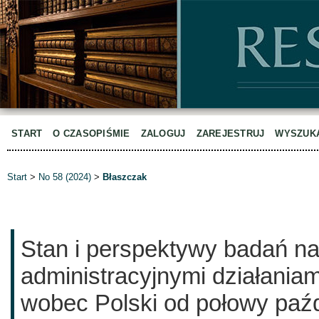
START
O CZASOPIŚMIE
ZALOGUJ
ZAREJESTRUJ
WYSZUK
Start
>
No 58 (2024)
>
Błaszczak
Stan i perspektywy badań na
administracyjnymi działaniam
wobec Polski od połowy paźd