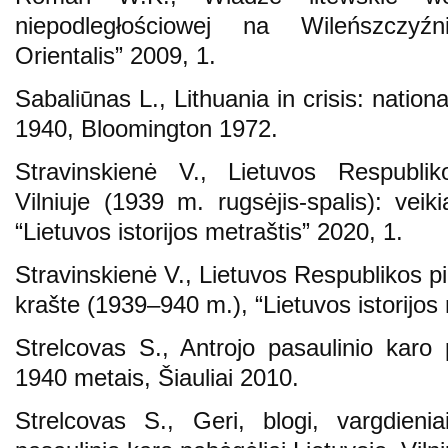
niepodległościowej na Wileńszczyź
Orientalis” 2009, 1.
Sabaliūnas L., Lithuania in crisis: nati
1940, Bloomington 1972.
Stravinskienė V., Lietuvos Respublik
Vilniuje (1939 m. rugsėjis-spalis): veikia
“Lietuvos istorijos metraštis” 2020, 1.
Stravinskienė V., Lietuvos Respublikos pi
krašte (1939–940 m.), “Lietuvos istorijos 
Strelcovas S., Antrojo pasaulinio karo p
1940 metais, Šiauliai 2010.
Strelcovas S., Geri, blogi, vargdieni