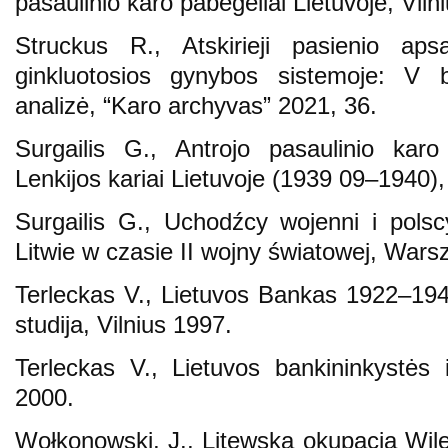
pasaulinio karo pabėgėliai Lietuvoje, Viln
Struckus R., Atskirieji pasienio aps
ginkluotosios gynybos sistemoje: V 
analizė, “Karo archyvas” 2021, 36.
Surgailis G., Antrojo pasaulinio karo p
Lenkijos kariai Lietuvoje (1939 09–1940),
Surgailis G., Uchodźcy wojenni i polsc
Litwie w czasie II wojny światowej, War
Terleckas V., Lietuvos Bankas 1922–1943
studija, Vilnius 1997.
Terleckas V., Lietuvos bankininkystės i
2000.
Wołkonowski, J., Litewska okupacja Wile