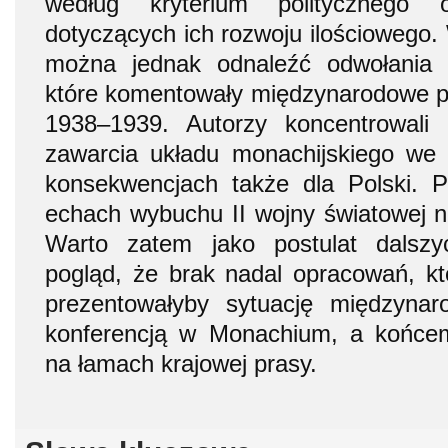
według kryterium politycznego 
dotyczących ich rozwoju ilościowego. 
można jednak odnaleźć odwołania 
które komentowały międzynarodowe po
1938–1939. Autorzy koncentrowali 
zawarcia układu monachijskiego we 
konsekwencjach także dla Polski. P
echach wybuchu II wojny światowej n
Warto zatem jako postulat dalsz
pogląd, że brak nadal opracowań, k
prezentowałyby sytuację międzyna
konferencją w Monachium, a końce
na łamach krajowej prasy.