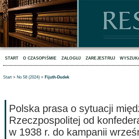
START
O CZASOPIŚMIE
ZALOGUJ
ZAREJESTRUJ
WYSZUK
Start
>
No 58 (2024)
>
Fijuth-Dudek
Polska prasa o sytuacji międ
Rzeczpospolitej od konfedera
w 1938 r. do kampanii wrześn