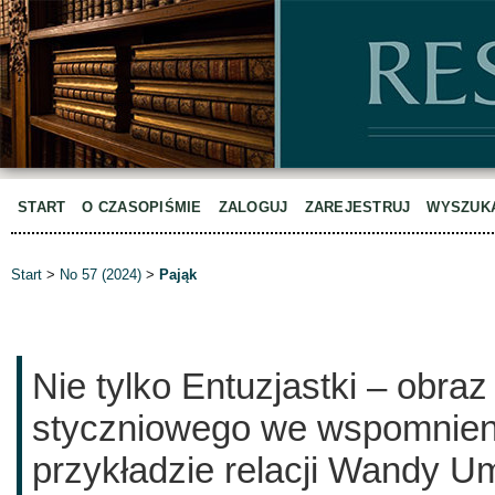
START
O CZASOPIŚMIE
ZALOGUJ
ZAREJESTRUJ
WYSZUK
Start
>
No 57 (2024)
>
Pająk
Nie tylko Entuzjastki – obra
styczniowego we wspomnieni
przykładzie relacji Wandy Umi