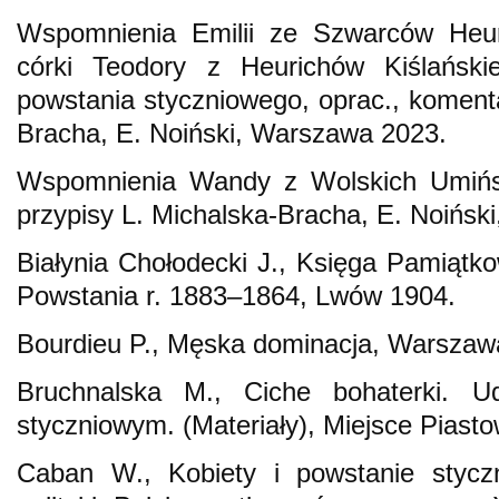
Wspomnienia Emilii ze Szwarców Heuri
córki Teodory z Heurichów Kiślańsk
powstania styczniowego, oprac., komenta
Bracha, E. Noiński, Warszawa 2023.
Wspomnienia Wandy z Wolskich Umiński
przypisy L. Michalska-Bracha, E. Noińsk
Białynia Chołodecki J., Księga Pamiątko
Powstania r. 1883–1864, Lwów 1904.
Bourdieu P., Męska dominacja, Warszaw
Bruchnalska M., Ciche bohaterki. U
styczniowym. (Materiały), Miejsce Piast
Caban W., Kobiety i powstanie styczn