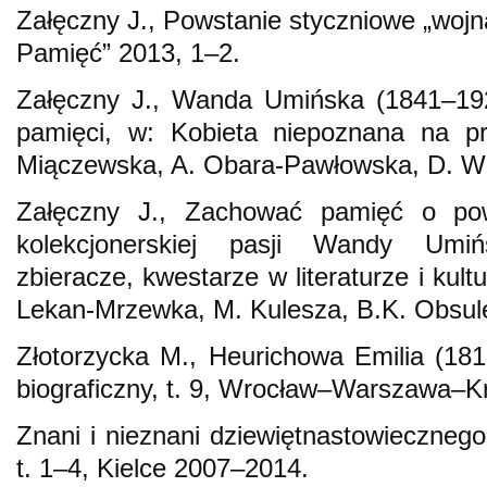
Załęczny J., Powstanie styczniowe „wojną
Pamięć” 2013, 1–2.
Załęczny J., Wanda Umińska (1841–192
pamięci, w: Kobieta niepoznana na prz
Miączewska, A. Obara-Pawłowska, D. Wró
Załęczny J., Zachować pamięć o po
kolekcjonerskiej pasji Wandy Umińs
zbieracze, kwestarze w literaturze i kult
Lekan-Mrzewka, M. Kulesza, B.K. Obsule
Złotorzycka M., Heurichowa Emilia (181
biograficzny, t. 9, Wrocław–Warszawa–
Znani i nieznani dziewiętnastowiecznego
t. 1–4, Kielce 2007–2014.