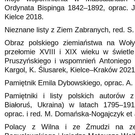
Ordynata Bispinga 1842–1892, oprac. J
Kielce 2018.
Nieznane listy z Ziem Zabranych, red. S.
Obraz polskiego ziemiaństwa na Wołyn
przełomie XVIII i XIX wieku w świetle
Pruszyńskiego i wspomnień Antoniego 
Kargol, K. Ślusarek, Kielce–Kraków 2021
Pamiętnik Emila Dybowskiego, oprac. A.
Pamiętniki i listy polskich autorów 
Białoruś, Ukraina) w latach 1795–191
oprac. i red. M. Domańska-Nogajczyk et al
Polacy z Wilna i ze Żmudzi na zes