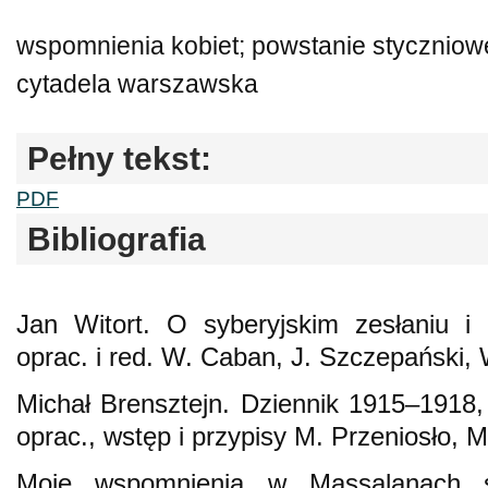
wspomnienia kobiet; powstanie styczniow
cytadela warszawska
Pełny tekst:
PDF
Bibliografia
Jan Witort. O syberyjskim zesłaniu i 
oprac. i red. W. Caban, J. Szczepański
Michał Brensztejn. Dziennik 1915–1918,
oprac., wstęp i przypisy M. Przeniosło, M
Moje wspomnienia w Massalanach sp