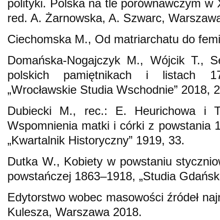
polityki. Polska na tle porównawczym w 
red. A. Żarnowska, A. Szwarc, Warszaw
Ciechomska M., Od matriarchatu do fem
Domańska-Nogajczyk M., Wójcik T., S
polskich pamiętnikach i listach 
„Wrocławskie Studia Wschodnie” 2018, 2
Dubiecki M., rec.: E. Heurichowa i T
Wspomnienia matki i córki z powstania
„Kwartalnik Historyczny” 1919, 33.
Dutka W., Kobiety w powstaniu styczniow
powstańczej 1863‒1918, „Studia Gdański
Edytorstwo wobec masowości źródeł najn
Kulesza, Warszawa 2018.