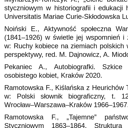
styczniowym w historiografii i edukacji
Universitatis Mariae Curie-Skłodowska Lu
Noiński E., Aktywność społeczna Wa
(1841–1926) w świetle jej wspomnień i 
w: Ruchy kobiece na ziemiach polskich 
perspektywy, red. M. Dajnowicz, A. Miod
Pekaniec A., Autobiografki. Szkice
osobistego kobiet, Kraków 2020.
Ramotowska F., Kiślańska z Heurichów 
w: Polski słownik biograficzny, t. 1
Wrocław–Warszawa–Kraków 1966–1967
Ramotowska F., „Tajemne” państw
Styczniowym 1863–1864. Struktura 