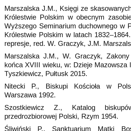
Marszalska J.M., Księgi ze skasowanyc
Królestwie Polskim w obecnym zasobie 
Wyższego Seminarium duchownego w Pł
Królestwie Polskim w latach 1832–1864. 
represje, red. W. Graczyk, J.M. Marszal
Marszalska J.M., W. Graczyk, Zakon
końca XVIII wieku, w: Dzieje Mazowsza la
Tyszkiewicz, Pułtusk 2015.
Nitecki P., Biskupi Kościoła w Polsc
Warszawa 1992.
Szostkiewicz Z., Katalog biskupó
przedrozbiorowej Polski, Rzym 1954.
Śliwiński P., Sanktuarium Matki Bos