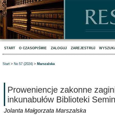
START
O CZASOPIŚMIE
ZALOGUJ
ZAREJESTRUJ
WYSZUK
Start
>
No 57 (2024)
>
Marszalska
Proweniencje zakonne zagin
inkunabułów Biblioteki Semin
Jolanta Małgorzata Marszalska