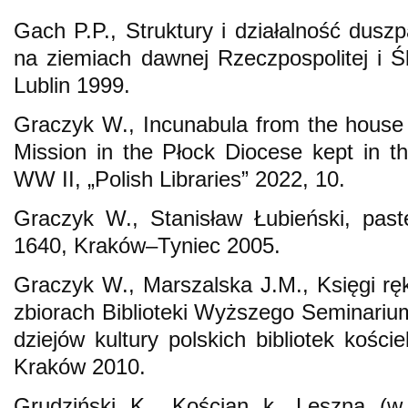
Gach P.P., Struktury i działalność dus
na ziemiach dawnej Rzeczpospolitej i 
Lublin 1999.
Graczyk W., Incunabula from the house 
Mission in the Płock Diocese kept in th
WW II, „Polish Libraries” 2022, 10.
Graczyk W., Stanisław Łubieński, paste
1640, Kraków–Tyniec 2005.
Graczyk W., Marszalska J.M., Księgi ręk
zbiorach Biblioteki Wyższego Seminari
dziejów kultury polskich bibliotek kośc
Kraków 2010.
Grudziński K., Kościan k. Leszna (w a