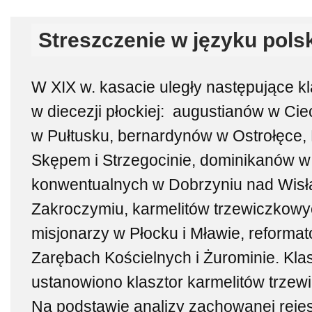
Streszczenie w języku pols
W XIX w. kasacie uległy następujące k
w diecezji płockiej: augustianów w C
w Pułtusku, bernardynów w Ostrołęce,
Skępem i Strzegocinie, dominikanów w
konwentualnych w Dobrzyniu nad Wisł
Zakroczymiu, karmelitów trzewiczkowyc
misjonarzy w Płocku i Mławie, reformat
Zarębach Kościelnych i Żurominie. Kl
ustanowiono klasztor karmelitów trze
Na podstawie analizy zachowanej rejes