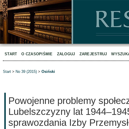
START
O CZASOPIŚMIE
ZALOGUJ
ZAREJESTRUJ
WYSZUK
Start
>
No 39 (2015)
>
Osiński
Powojenne problemy społec
Lubelszczyzny lat 1944–1945
sprawozdania Izby Przemys