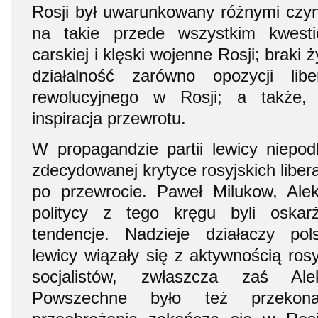
Rosji był uwarunkowany różnymi czy
na takie przede wszystkim kwesti
carskiej i klęski wojenne Rosji; brak
działalność zarówno opozycji lib
rewolucyjnego w Rosji; a także, 
inspiracja przewrotu.
W propagandzie partii lewicy niepo
zdecydowanej krytyce rosyjskich libera
po przewrocie. Paweł Milukow, Ale
politycy z tego kręgu byli oskarż
tendencje. Nadzieje działaczy pols
lewicy wiązały się z aktywnością ros
socjalistów, zwłaszcza zaś Alek
Powszechne było też przekona