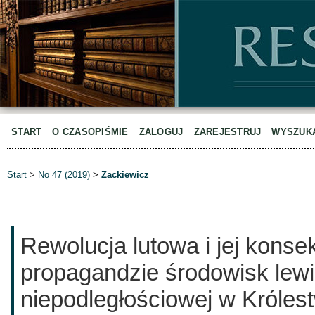
START
O CZASOPIŚMIE
ZALOGUJ
ZAREJESTRUJ
WYSZUK
Start
>
No 47 (2019)
>
Zackiewicz
Rewolucja lutowa i jej kons
propagandzie środowisk lew
niepodległościowej w Króles