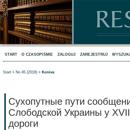
START
O CZASOPIŚMIE
ZALOGUJ
ZAREJESTRUJ
WYSZUK
Start
>
No 45 (2018)
>
Koniva
Сухопутные пути сообщени
Слободской Украины у XVII
дороги