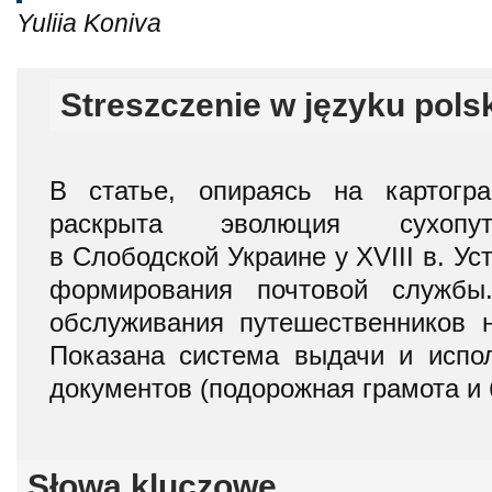
Yuliia Koniva
Streszczenie w języku pols
В статье, опираясь на картогр
раскрыта эволюция сухопут
в Слободской Украине у XVIII в. У
формирования почтовой службы
обслуживания путешественников н
Показана система выдачи и испо
документов (подорожная грамота и 
Słowa kluczowe