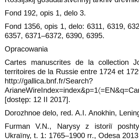
Fond 192, opis 1, delo 3.
Fond 1356, opis 1, delo: 6311, 6319, 63
6357, 6371–6372, 6390, 6395.
Opracowania
Cartes manuscrites de la collection J
territoires de la Russie entre 1724 et 17
http://gallica.bnf.fr/Search?
ArianeWireIndex=index&p=1〈=EN&q=Cart
[dostęp: 12 II 2017].
Dorozhnoe delo, red. A.I. Anokhin, Lenin
Furman V.N., Narysy z istoriї posh
Ukraїny, t. 1: 1765–1900 rr., Odesa 2013