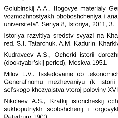
Golubinskij A.A., Itogovye materialy G
vozmozhnostyakh oboboshcheniya i anal
universiteta”, Seriya 8, Istoriya, 2011, 3.
Istoriya razvitiya sredstv svyazi na Kha
red. S.I. Tatarchuk, A.M. Kadurin, Kharki
Kudravcev A.S., Ocherki istorii doroz
(dooktyabr’skij period), Moskva 1951.
Milov L.V., Issledovanie ob „ekonomic
General’nomu mezhevaniyu (k istorii 
sel’skogo khozyajstva vtoroj poloviny XVI
Nikolaev A.S., Kratkij istoricheskij oc
sukhoputnykh soobshchenij i torgovyk
Peterburg 1900.