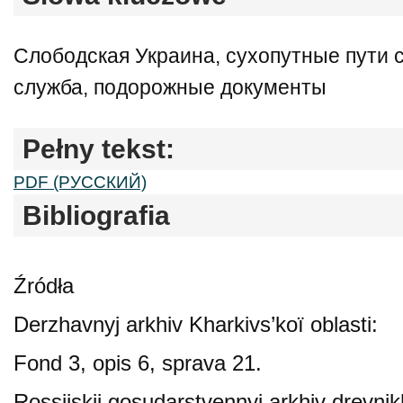
Слободская Украина, сухопутные пути 
служба, подорожные документы
Pełny tekst:
PDF (РУССКИЙ)
Bibliografia
Źródła
Derzhavnyj arkhiv Kharkivs’koї oblasti:
Fond 3, opis 6, sprava 21.
Rossijskij gosudarstvennyj arkhiv drevni