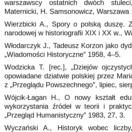
warszawscy ostatnich dwóch stuleci
Maternicki, H. Samsonowicz, Warszawa 
Wierzbicki A., Spory o polską duszę. Z
narodowej w historiografii XIX i XX w., 
Włodarczyk J., Tadeusz Korzon jako dyda
„Wiadomości Historyczne” 1958, 4–5.
Wodzicka T. [rec.], „Dziejów ojczyst
opowiadane dziatwie polskiej przez Mari
z „Przeglądu Powszechnego”, lipiec, sier
Wójcik-Łagan H., O nowy kształt eduk
wykorzystania źródeł w teorii i prakty
„Przegląd Humanistyczny” 1983, 27, 3.
Wyczański A., Historyk wobec liczb