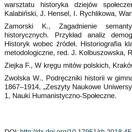
warsztatu historyka dziejów społecze
Kalabiński, J. Hensel, I. Rychlikowa, W
Zamorski K., Zagadnienie semant
historycznych. Przykład analiz demogr
Historyk wobec źródeł. Historiografia k
metodologiczne, red. J. Kolbuszowska, R
Ziejka F., W kręgu mitów polskich, Krak
Zwolska W., Podręczniki historii w gimna
1867–1914, „Zeszyty Naukowe Uniwersyt
1, Nauki Humanistyczno-Społeczne.
DOI:
http://dx.doi.org/10.17951/rh.2018.4