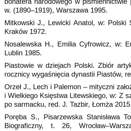
bohatera narodowego w piśmiennictwie 
w. (1890–1919), Warszawa 1995.
Mitkowski J., Lewicki Anatol, w: Polski 
Kraków 1972.
Nosalewska H., Emilia Cyfrowicz, w: Enc
Lublin 1985.
Piastowie w dziejach Polski. Zbiór arty
rocznicy wygaśnięcia dynastii Piastów, 
Orzeł J., Lech i Palemon – mityczni zało
i Wielkiego Księstwa Litewskiego, w: Z sza
po sarmacku, red. J. Tazbir, Łomża 2015
Poręba S., Pisarzewska Stanisława To
Biograficzny, t. 26, Wrocław–Wars