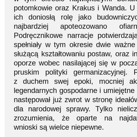
potomkowie oraz Krakus i Wanda. U 
ich doniosłą rolę jako budownicz
najbardziej apoteozowano ofia
Podręcznikowe narracje potwierdzaj
spełniały w tym okresie dwie ważne
służącą kształtowaniu postaw, oraz 
oporze wobec nasilającej się w poc
pruskim polityki germanizacyjnej. 
z duchem swej epoki, mocniej ak
legendarnych gospodarne i umiejętne
następował już zwrot w stronę ideałó
dla narodowej sprawy. Tylko nielic
zrozumienia, że oparte na najda
wnioski są wielce niepewne.