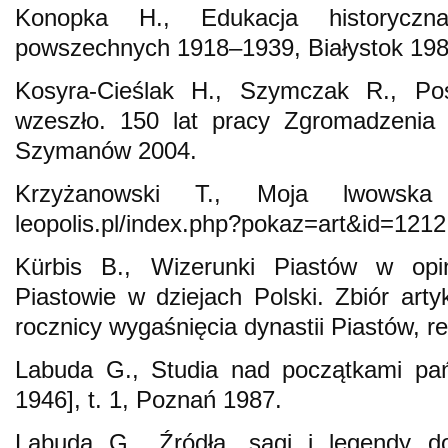
Konopka H., Edukacja historyczn
powszechnych 1918–1939, Białystok 198
Kosyra-Cieślak H., Szymczak R., Po
wzeszło. 150 lat pracy Zgromadzenia S
Szymanów 2004.
Krzyżanowski T., Moja lwowska u
leopolis.pl/index.php?pokaz=art&id=1212 
Kürbis B., Wizerunki Piastów w opini
Piastowie w dziejach Polski. Zbiór arty
rocznicy wygaśnięcia dynastii Piastów, 
Labuda G., Studia nad początkami pań
1946], t. 1, Poznań 1987.
Labuda G., Źródła, sagi i legendy do