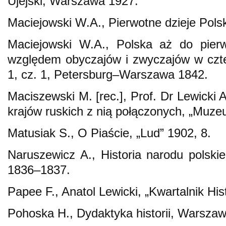
Ujejski, Warszawa 1927.
Maciejowski W.A., Pierwotne dzieje Pols
Maciejowski W.A., Polska aż do pier
względem obyczajów i zwyczajów w czte
1, cz. 1, Petersburg–Warszawa 1842.
Maciszewski M. [rec.], Prof. Dr Lewicki An
krajów ruskich z nią połączonych, „Muze
Matusiak S., O Piaście, „Lud” 1902, 8.
Naruszewicz A., Historia narodu polskie
1836–1837.
Papee F., Anatol Lewicki, „Kwartalnik His
Pohoska H., Dydaktyka historii, Warsza