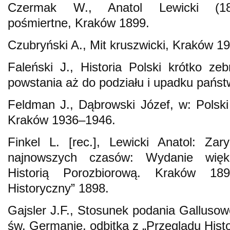
Czermak W., Anatol Lewicki (18
pośmiertne, Kraków 1899.
Czubryński A., Mit kruszwicki, Kraków 1
Faleński J., Historia Polski krótko z
powstania aż do podziału i upadku pańs
Feldman J., Dąbrowski Józef, w: Polski 
Kraków 1936–1946.
Finkel L. [rec.], Lewicki Anatol: Zar
najnowszych czasów: Wydanie więks
Historią Porozbiorową. Kraków 189
Historyczny” 1898.
Gajsler J.F., Stosunek podania Gallusow
św. Germanie, odbitka z „Przeglądu Hist