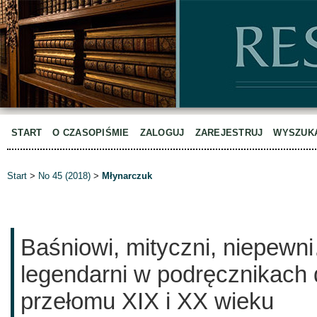
START
O CZASOPIŚMIE
ZALOGUJ
ZAREJESTRUJ
WYSZUK
Start
>
No 45 (2018)
>
Młynarczuk
Baśniowi, mityczni, niepew
legendarni w podręcznikach 
przełomu XIX i XX wieku