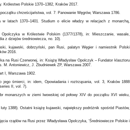
. Królestwo Polskie 1370–1382, Kraków 2017.
 początku chrześcijaństwa, vol. 7: Panowanie Węgrów, Warszawa 1786.
 w latach 1370–1401. Studium o elicie władzy w relacjach z monarchą,
Opolczyka w Królestwie Polskim (1377/1378), in: Mieszczanie, wasale,
dia z dziejów średniowiecza, no. 10).
ski, kujawski, dobrzyński, pan Rusi, palatyn Węgier i namiestnik Polski
aków 2016.
a na Rusi Czerwonej, in: Książę Władysław Opolczyk – Fundator klasztoru
s. M. Antoniewicz, J. Zbudniewek ZP, Warszawa 2007.
art I, Warszawa 1902.
o jego śmierci, in: idem, Opowiadania i roztrząsania, vol. 3, Kraków 1888
ries II, vol. 7).
óbr monarszych w ziemi lwowskiej od połowy XIV do początku XVI wieku,
 luty 1388). Ostatni książę kujawski, największy podróżnik spośród Piastów,
bjęcia rządów na Rusi przez Władysława Opolczyka, ‘Średniowiecze Polskie i