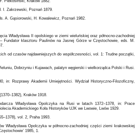
F. Piekosiński, Kraków 1882.
d. I. Zakrzewski, Poznań 1879.
ds. A. Gąsiorowski, H. Kowalewicz, Poznań 1982.
ęcia Władysława II opolskiego w ziemi wieluńskiej oraz północno-zachodniej
– Fundator klasztoru Paulinów na Jasnej Górze w Częstochowie, eds. M.
7.
kich od czasów najdawniejszych do współczesności, vol. 1: Trudne początki,
eluniu, Dobrzyniu i Kujawach, palatyn węgierski i wielkorządca Polski i Rusi.
0, in: Rozprawy Akademii Umiejętności. Wydział Historyczno-Filozoficzny,
 (1370–1382), Kraków 1918.
spodarcza Władysława Opolczyka na Rusi w latach 1372–1378, in: Prace
ciolecia Akademickiego Koła Historyków UJK we Lwowie, Lwów 1929.
55–1378), vol. 2, Praha 1993.
dów Władysława Opolczyka w północno-zachodniej części ziemi krakowskiej
ęstochowie’ 1985, 1.