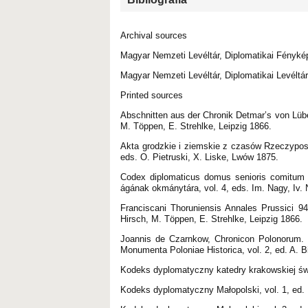
Archival sources
Magyar Nemzeti Levéltár, Diplomatikai Fényké
Magyar Nemzeti Levéltár, Diplomatikai Levéltára
Printed sources
Abschnitten aus der Chronik Detmar’s von Lübec
M. Töppen, E. Strehlke, Leipzig 1866.
Akta grodzkie i ziemskie z czasów Rzeczyposp
eds. O. Pietruski, X. Liske, Lwów 1875.
Codex diplomaticus domus senioris comitum 
ágának okmánytára, vol. 4, eds. Im. Nagy, Iv.
Franciscani Thoruniensis Annales Prussici 94
Hirsch, M. Töppen, E. Strehlke, Leipzig 1866.
Joannis de Czarnkow, Chronicon Polonorum. 
Monumenta Poloniae Historica, vol. 2, ed. A. 
Kodeks dyplomatyczny katedry krakowskiej św.
Kodeks dyplomatyczny Małopolski, vol. 1, ed. 