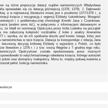
e są różne propozycje datacji rządów namiestniczych Władysława
fia opowiadała się za datacją późniejszą (1378, 1379). J. Dąbrowski
iej, a w najnowszej literaturze mowa jest o przełomie 1377/1378 r., a
nacji księcia z rezygnacją z regencji Elżbiety Łokietkówny. Mnogość
entowych i z problematycznej chronologii
Kroniki
Jana z Czarnkowa.
karza (
eodem anno
itd.), w połączeniu z informacjami datowanymi w
u, że kładł on nominację Opolczyka przez króla Ludwika na początek
a ma zaburzoną kolejność rozdziałów. Z kolei z analizy itinerariów
 r. wynika, że do ich spotkania doszło pod koniec lutego, który jest
miestnictwa w ręce księcia. Datacja ta koresponduje z relacją Jana
 ówczesną decyzją królowej Elżbiety o wyjeździe z Polski, co było
zie litewskim z 1376 r. i z tzw. rzezią Węgrów z 7 grudnia tego roku.
estniczych Opolczykowi została oprotestowana przez możnych
ie spowodowało to natychmiastowego odwołania księcia, którego autorytet
t polski oraz dostojnicy małopolscy. Mimo to, między połową kwietnia a
zestał pełnić funkcję namiestnika.
iestnicze