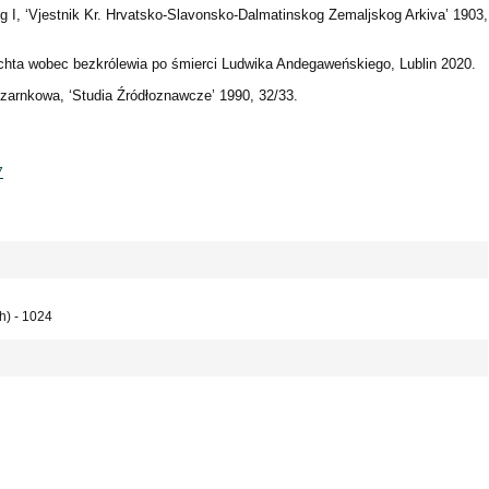
ig I, ‘Vjestnik Kr. Hrvatsko-Slavonsko-Dalmatinskog Zemaljskog Arkiva’ 1903,
achta wobec bezkrólewia po śmierci Ludwika Andegaweńskiego, Lublin 2020.
zarnkowa, ‘Studia Źródłoznawcze’ 1990, 32/33.
7
h) - 1024