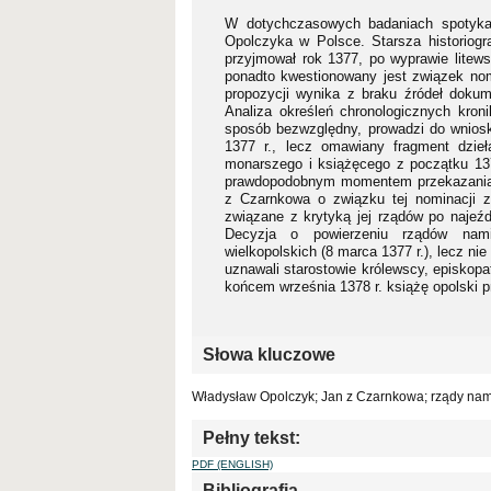
W dotychczasowych badaniach spotykan
Opolczyka w Polsce. Starsza historiogra
przyjmował rok 1377, po wyprawie litewsk
ponadto kwestionowany jest związek nomi
propozycji wynika z braku źródeł dokum
Analiza określeń chronologicznych kroni
sposób bezwzględny, prowadzi do wniosk
1377 r., lecz omawiany fragment dzieł
monarszego i książęcego z początku 1377
prawdopodobnym momentem przekazania na
z Czarnkowa o związku tej nominacji z
związane z krytyką jej rządów po najeźd
Decyzja o powierzeniu rządów nami
wielkopolskich (8 marca 1377 r.), lecz n
uznawali starostowie królewscy, episkopa
końcem września 1378 r. książę opolski pr
Słowa kluczowe
Władysław Opolczyk; Jan z Czarnkowa; rządy nam
Pełny tekst:
PDF (ENGLISH)
Bibliografia