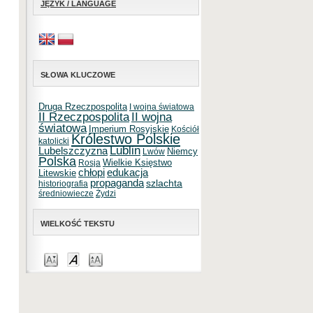
JĘZYK / LANGUAGE
SŁOWA KLUCZOWE
Druga Rzeczpospolita
I wojna światowa
II Rzeczpospolita
II wojna
światowa
Imperium Rosyjskie
Kościół
Królestwo Polskie
katolicki
Lublin
Lubelszczyzna
Niemcy
Lwów
Polska
Wielkie Księstwo
Rosja
chłopi
edukacja
Litewskie
propaganda
szlachta
historiografia
średniowiecze
Żydzi
WIELKOŚĆ TEKSTU