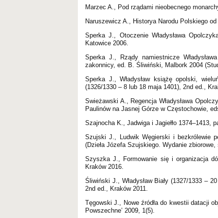
Marzec A., Pod rządami nieobecnego monarchy
Naruszewicz A., Historya Narodu Polskiego od
Sperka J., Otoczenie Władysława Opolczyka
Katowice 2006.
Sperka J., Rządy namiestnicze Władysława 
zakonnicy, ed. B. Śliwiński, Malbork 2004 (Stu
Sperka J., Władysław książę opolski, wieluń
(1326/1330 – 8 lub 18 maja 1401), 2nd ed., Kr
Swieżawski A., Regencja Władysława Opolczyk
Paulinów na Jasnej Górze w Częstochowie, ed
Szajnocha K., Jadwiga i Jagiełło 1374–1413, p
Szujski J., Ludwik Węgierski i bezkrólewie p
(Dzieła Józefa Szujskiego. Wydanie zbiorowe, se
Szyszka J., Formowanie się i organizacja d
Kraków 2016.
Śliwiński J., Władysław Biały (1327/1333 – 20
2nd ed., Kraków 2011.
Tęgowski J., Nowe źródła do kwestii datacji o
Powszechne’ 2009, 1(5).