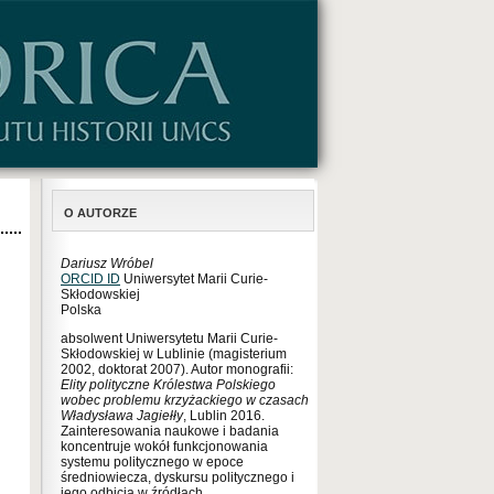
O AUTORZE
Dariusz Wróbel
ORCID ID
Uniwersytet Marii Curie-
Skłodowskiej
Polska
absolwent Uniwersytetu Marii Curie-
Skłodowskiej w Lublinie (magisterium
2002, doktorat 2007). Autor monografii:
Elity polityczne Królestwa Polskiego
wobec problemu krzyżackiego w czasach
Władysława Jagiełły
, Lublin 2016.
Zainteresowania naukowe i badania
koncentruje wokół funkcjonowania
systemu politycznego w epoce
średniowiecza, dyskursu politycznego i
jego odbicia w źródłach