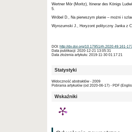
Wertner Mór (Moritz), Itinerar des Königs Ludw
5.
Wróbel D., Na pierwszym planie – możni i szl
Wyrozumski J., Horyzont polityczny Janka z C
DOI:
http://dx.doi.org/10.17951/rh.2020.49.161-17
Data publikacji: 2020-12-21 13:05:31
Data złożenia artykułu: 2019-11-30 01:17:21
Statystyki
Widoczność abstraktów - 2009
Pobrania artykułów (od 2020-06-17) - PDF (Englis
Wskaźniki