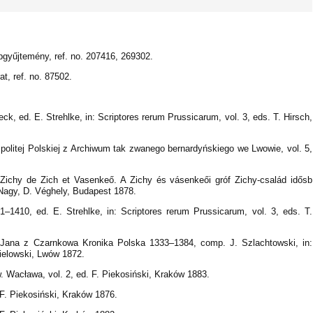
pgyűjtemény, ref. no. 207416, 269302.
t, ref. no. 87502.
k, ed. E. Strehlke, in: Scriptores rerum Prussicarum, vol. 3, eds. T. Hirsch,
olitej Polskiej z Archiwum tak zwanego bernardyńskiego we Lwowie, vol. 5,
Zichy de Zich et Vasenkeő. A Zichy és vásenkeői gróf Zichy-család idősb
 Nagy, D. Véghely, Budapest 1878.
1–1410, ed. E. Strehlke, in: Scriptores rerum Prussicarum, vol. 3, eds. T.
Jana z Czarnkowa Kronika Polska 1333–1384, comp. J. Szlachtowski, in:
Bielowski, Lwów 1872.
 Wacława, vol. 2, ed. F. Piekosiński, Kraków 1883.
F. Piekosiński, Kraków 1876.