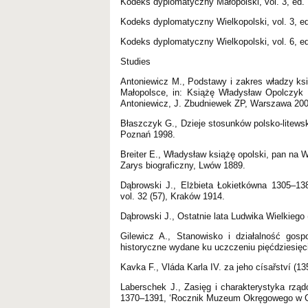
Kodeks dyplomatyczny Małopolski, vol. 3, ed. 
Kodeks dyplomatyczny Wielkopolski, vol. 3, e
Kodeks dyplomatyczny Wielkopolski, vol. 6, e
Studies
Antoniewicz M., Podstawy i zakres władzy ksi
Małopolsce, in: Książę Władysław Opolczyk 
Antoniewicz, J. Zbudniewek ZP, Warszawa 200
Błaszczyk G., Dzieje stosunków polsko-litews
Poznań 1998.
Breiter E., Władysław książę opolski, pan na Wi
Zarys biograficzny, Lwów 1889.
Dąbrowski J., Elżbieta Łokietkówna 1305–138
vol. 32 (57), Kraków 1914.
Dąbrowski J., Ostatnie lata Ludwika Wielkiego
Gilewicz A., Stanowisko i działalność go
historyczne wydane ku uczczeniu pięćdziesię
Kavka F., Vláda Karla IV. za jeho císařství (13
Laberschek J., Zasięg i charakterystyka rzą
1370–1391, ‘Rocznik Muzeum Okręgowego w Cz