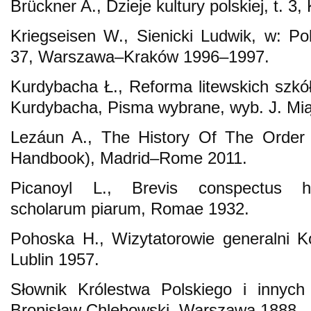
Brückner A., Dzieje kultury polskiej, t. 3
Kriegseisen W., Sienicki Ludwik, w: Pols
37, Warszawa–Kraków 1996–1997.
Kurdybacha Ł., Reforma litewskich szkół 
Kurdybacha, Pisma wybrane, wyb. J. Mią
Lezáun A., The History Of The Order
Handbook), Madrid–Rome 2011.
Picanoyl L., Brevis conspectus histo
scholarum piarum, Romae 1932.
Pohoska H., Wizytatorowie generalni K
Lublin 1957.
Słownik Królestwa Polskiego i innych 
Bronisław Chlebowski, Warszawa 1888.