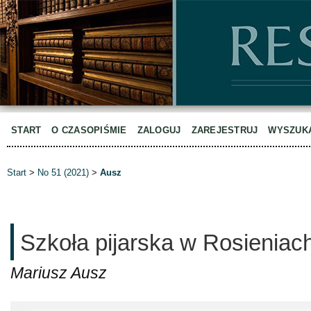
START
O CZASOPIŚMIE
ZALOGUJ
ZAREJESTRUJ
WYSZUK
Start
>
No 51 (2021)
>
Ausz
Szkoła pijarska w Rosieniac
Mariusz Ausz