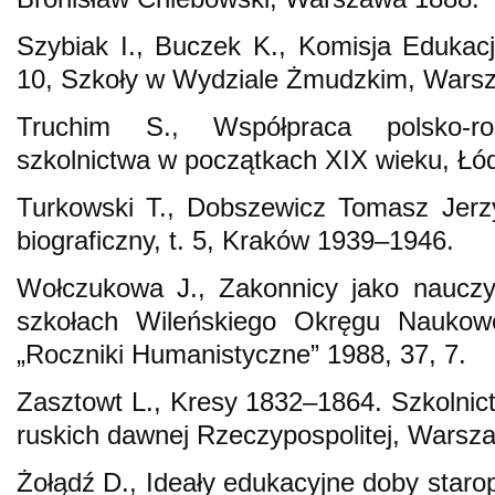
Szybiak I., Buczek K., Komisja Edukac
10, Szkoły w Wydziale Żmudzkim, Wars
Truchim S., Współpraca polsko-ro
szkolnictwa w początkach XIX wieku, Łó
Turkowski T., Dobszewicz Tomasz Jerzy
biograficzny, t. 5, Kraków 1939–1946.
Wołczukowa J., Zakonnicy jako nauczyc
szkołach Wileńskiego Okręgu Naukow
„Roczniki Humanistyczne” 1988, 37, 7.
Zasztowt L., Kresy 1832–1864. Szkolnict
ruskich dawnej Rzeczypospolitej, Warsz
Żołądź D., Ideały edukacyjne doby star