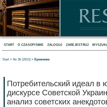
START
O CZASOPIŚMIE
ZALOGUJ
ZAREJESTRUJ
WYSZUK
Start
>
No 36 (2013)
>
Еремеева
Потребительский идеал в 
дискурсе Советской Украин
анализ советских анекдото