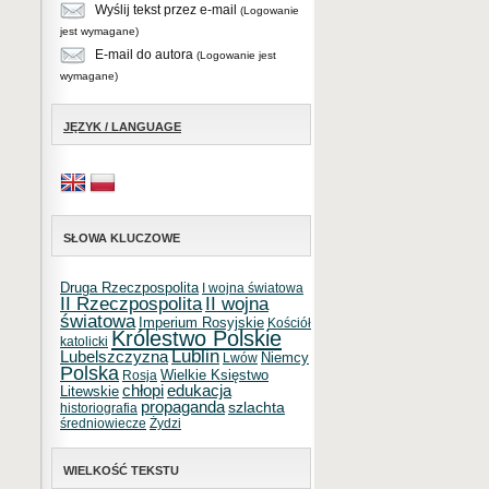
Wyślij tekst przez e-mail
(Logowanie
jest wymagane)
E-mail do autora
(Logowanie jest
wymagane)
JĘZYK / LANGUAGE
SŁOWA KLUCZOWE
Druga Rzeczpospolita
I wojna światowa
II Rzeczpospolita
II wojna
światowa
Imperium Rosyjskie
Kościół
Królestwo Polskie
katolicki
Lublin
Lubelszczyzna
Niemcy
Lwów
Polska
Wielkie Księstwo
Rosja
chłopi
edukacja
Litewskie
propaganda
szlachta
historiografia
średniowiecze
Żydzi
WIELKOŚĆ TEKSTU