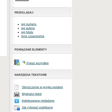
PRZEGLĄDAJ
wg numeru
wg autora
wg tytułu
Inne czasopisma
POWIĄZANE ELEMENTY
Pokaż wszystkie
NARZĘDZIA TEKSTOWE
Streszczenie w języku polskim
Wydrukuj tekst
Indeksowane metadane
Jak cytować publikację