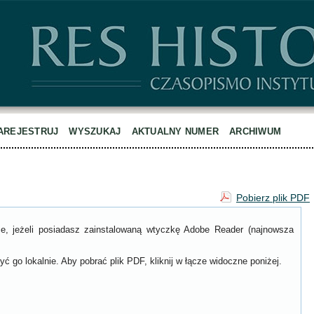
AREJESTRUJ
WYSZUKAJ
AKTUALNY NUMER
ARCHIWUM
Pobierz plik PDF
ce, jeżeli posiadasz zainstalowaną wtyczkę Adobe Reader (najnowsza
ć go lokalnie. Aby pobrać plik PDF, kliknij w łącze widoczne poniżej.