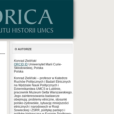
O AUTORZE
Konrad Zieliński
ORCID ID
Uniwersytet Marii Curie-
Skłodowskiej, Polska
Polska
Konrad Zieliński – profesor w Katedrze
Ruchów Politycznych i Badań Etnicznych
na Wydziale Nauk Politycznych i
Dziennikarstwa UMCS w Lublinie,
pracownik Muzeum Getta Warszawskiego.
Jego zainteresowania badawcze
obejmują: problemy etniczne, stosunki
polsko-żydowskie, sytuację mniejszości
etnicznych i narodowych w Rosji
Sowieckiej i ZSRR, politykę pamięci i
politykę historyczną w Europie Środkowo-