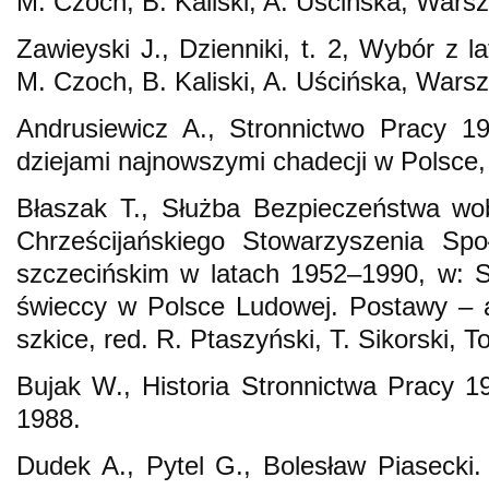
M. Czoch, B. Kaliski, A. Uścińska, Wars
Zawieyski J., Dzienniki, t. 2, Wybór z l
M. Czoch, B. Kaliski, A. Uścińska, Wars
Andrusiewicz A., Stronnictwo Pracy 1
dziejami najnowszymi chadecji w Polsce
Błaszak T., Służba Bezpieczeństwa wo
Chrześcijańskiego Stowarzyszenia Sp
szczecińskim w latach 1952–1990, w: S
świeccy w Polsce Ludowej. Postawy – a
szkice, red. R. Ptaszyński, T. Sikorski, T
Bujak W., Historia Stronnictwa Pracy
1988.
Dudek A., Pytel G., Bolesław Piasecki. P