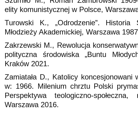
Szumiło M., Roman Zambrowski 1909–
elity komunistycznej w Polsce, Warszaw
Turowski K., „Odrodzenie”. Historia S
Młodzieży Akademickiej, Warszawa 1987
Zakrzewski M., Rewolucja konserwatywn
polityczna środowiska „Buntu Młodych
Kraków 2021.
Zamiatała D., Katolicy koncesjonowani
w: 1966. Milenium chrztu Polski prym
Perspektywa teologiczno-społeczna,
Warszawa 2016.