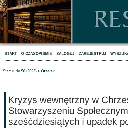
START
O CZASOPIŚMIE
ZALOGUJ
ZAREJESTRUJ
WYSZUK
Start
>
No 56 (2023)
>
Orzełek
Kryzys wewnętrzny w Chrze
Stowarzyszeniu Społecznym
sześćdziesiątych i upadek p