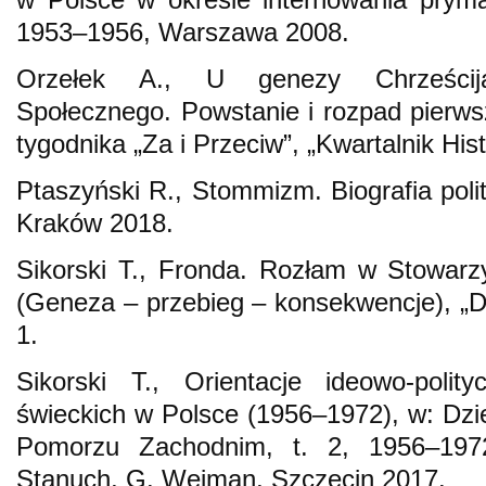
1953–1956, Warszawa 2008.
Orzełek A., U genezy Chrześcija
Społecznego. Powstanie i rozpad pierw
tygodnika „Za i Przeciw”, „Kwartalnik His
Ptaszyński R., Stommizm. Biografia pol
Kraków 2018.
Sikorski T., Fronda. Rozłam w Stowar
(Geneza – przebieg – konsekwencje), „D
1.
Sikorski T., Orientacje ideowo-polit
świeckich w Polsce (1956–1972), w: Dzie
Pomorzu Zachodnim, t. 2, 1956–1972
Stanuch, G. Wejman, Szczecin 2017.