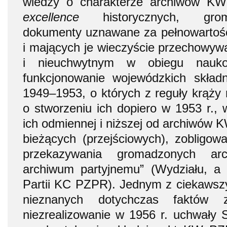
wiedzy o charakterze archiwów 
excellence
historycznych, grom
dokumenty uznawane za pełnowartośc
i mających je wieczyście przechowyw
i nieuchwytnym w obiegu nauk
funkcjonowanie wojewódzkich skła
1949–1953, o których z reguły krąży 
o stworzeniu ich dopiero w 1953 r.,
ich odmiennej i niższej od archiwów
bieżących (przejściowych), zobligo
przekazywania gromadzonych arch
archiwum partyjnemu” (Wydziału, a p
Partii KC PZPR). Jednym z ciekawszy
nieznanych dotychczas faktów 
niezrealizowanie w 1956 r. uchwały