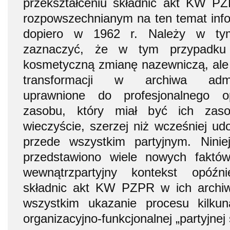
przekształceniu składnic akt KW 
rozpowszechnianym na ten temat inf
dopiero w 1962 r. Należy w tym
zaznaczyć, że w tym przypadku 
kosmetyczną zmianę nazewniczą, ale
transformacji w archiwa adminis
uprawnione do profesjonalnego o
zasobu, który miał być ich za
wieczyście, szerzej niż wcześniej ud
przede wszystkim partyjnym. Ninie
przedstawiono wiele nowych faktów
wewnątrzpartyjny kontekst opóźn
składnic akt KW PZPR w ich archiw
wszystkim ukazanie procesu kilkunas
organizacyjno-funkcjonalnej „partyjnej 