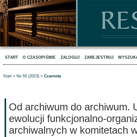
START
O CZASOPIŚMIE
ZALOGUJ
ZAREJESTRUJ
WYSZUK
Start
>
No 55 (2023)
>
Czarnota
Od archiwum do archiwum. 
ewolucji funkcjonalno-organ
archiwalnych w komitetach 