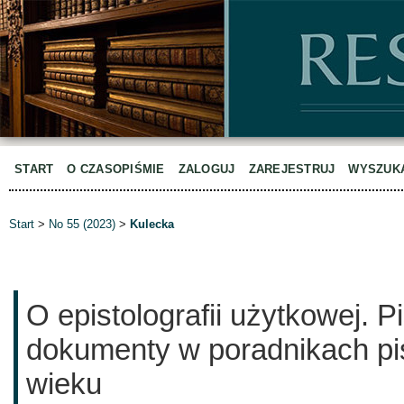
START
O CZASOPIŚMIE
ZALOGUJ
ZAREJESTRUJ
WYSZUK
Start
>
No 55 (2023)
>
Kulecka
O epistolografii użytkowej. 
dokumenty w poradnikach pis
wieku