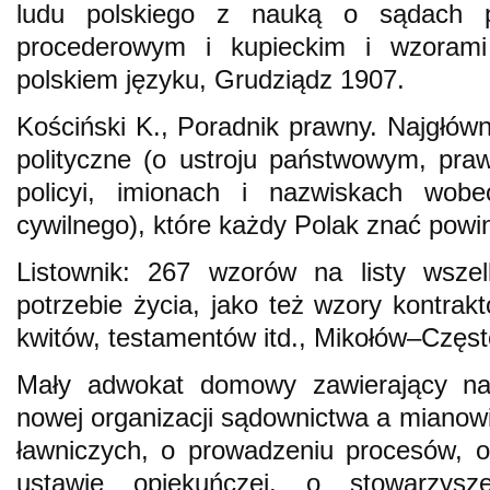
ludu polskiego z nauką o sądach p
procederowym i kupieckim i wzoram
polskiem języku, Grudziądz 1907.
Kościński K., Poradnik prawny. Najgłów
polityczne (o ustroju państwowym, pr
policyi, imionach i nazwiskach wob
cywilnego), które każdy Polak znać powi
Listownik: 267 wzorów na listy wszel
potrzebie życia, jako też wzory kontrak
kwitów, testamentów itd., Mikołów–Częs
Mały adwokat domowy zawierający na
nowej organizacji sądownictwa a mianowi
ławniczych, o prowadzeniu procesów, 
ustawie opiekuńczej, o stowarzys