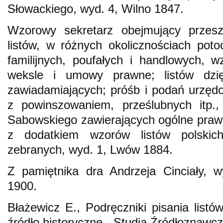
Słowackiego, wyd. 4, Wilno 1847.
Wzorowy sekretarz obejmujący przes
listów, w różnych okolicznościach pot
familijnych, poufałych i handlowych, w
weksle i umowy prawne; listów dzię
zawiadamiających; próśb i podań urzędo
z powinszowaniem, prześlubnych itp
Sabowskiego zawierających ogólne prawid
z dodatkiem wzorów listów polskic
zebranych, wyd. 1, Lwów 1884.
Z pamiętnika dra Andrzeja Cinciały, w
1900.
Błażewicz E., Podręczniki pisania list
źródło historyczne, „Studia Źródłoznawcz