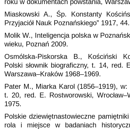
roku w dokumentach powstania, Warsza
Miaskowski A., Śp. Konstanty Kościńs
Przyjaciół Nauk Poznańskiego” 1917, 44.
Molik W., Inteligencja polska w Poznańs
wieku, Poznań 2009.
Osmólska-Piskorska B., Kościński K
Polski słownik biograficzny, t. 14, red
Warszawa–Kraków 1968–1969.
Pater M., Miarka Karol (1856–1919), w: P
t. 20, red. E. Rostworowski, Wrocła
1975.
Polskie dziewiętnastowieczne pamiętniki
rola i miejsce w badaniach historyc