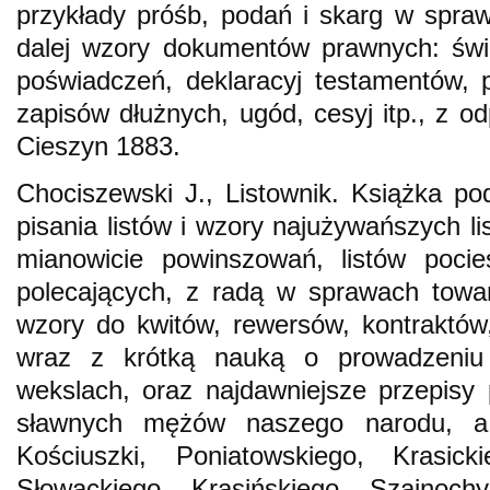
przykłady próśb, podań i skarg w spra
dalej wzory dokumentów prawnych: świ
poświadczeń, deklaracyj testamentów, 
zapisów dłużnych, ugód, cesyj itp., z o
Cieszyn 1883.
Chociszewski J., Listownik. Książka p
pisania listów i wzory najużywańszych l
mianowicie powinszowań, listów pocie
polecających, z radą w sprawach towar
wzory do kwitów, rewersów, kontraktów
wraz z krótką nauką o prowadzeniu
wekslach, oraz najdawniejsze przepisy
sławnych mężów naszego narodu, a 
Kościuszki, Poniatowskiego, Krasick
Słowackiego, Krasińskiego, Szajnochy