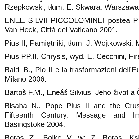
Rzepkowski, tłum. E. Skwara, Warszawa
ENEE SILVII PICCOLOMINEI postea PII 
Van Heck, Città del Vaticano 2001.
Pius II, Pamiętniki, tłum. J. Wojtkowski, 
Pius PP.II, Chrysis, wyd. E. Cecchini, Fi
Baldi B., Pio II e la trasformazioni dell’
Milano 2006.
Bartoš F.M., Eneáš Silvius. Jeho život a
Bisaha N., Pope Pius II and the Crus
Fifteenth Century. Message and Im
Basingstoke 2004.
Boras Z., Bolko V, w: Z. Boras, Ksi