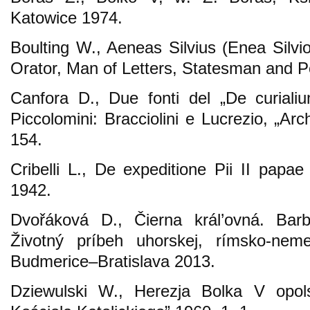
Katowice 1974.
Boulting W., Aeneas Silvius (Enea Silvio
Orator, Man of Letters, Statesman and 
Canfora D., Due fonti del „De curialiu
Piccolomini: Bracciolini e Lucrezio, „Arch
154.
Cribelli L., De expeditione Pii II papa
1942.
Dvořáková D., Čierna král’ovná. Barb
Životný príbeh uhorskej, rímsko-neme
Budmerice–Bratislava 2013.
Dziewulski W., Herezja Bolka V opols