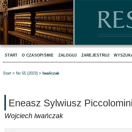
START
O CZASOPIŚMIE
ZALOGUJ
ZAREJESTRUJ
WYSZUK
Start
>
No 55 (2023)
>
Iwańczak
Eneasz Sylwiusz Piccolomini 
Wojciech Iwańczak