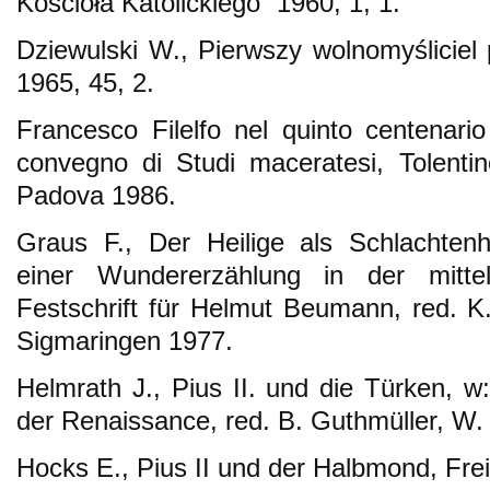
Kościoła Katolickiego” 1960, 1, 1.
Dziewulski W., Pierwszy wolnomyśliciel p
1965, 45, 2.
Francesco Filelfo nel quinto centenario
convegno di Studi maceratesi, Tolenti
Padova 1986.
Graus F., Der Heilige als Schlachtenhe
einer Wundererzählung in der mittela
Festschrift für Helmut Beumann, red. 
Sigmaringen 1977.
Helmrath J., Pius II. und die Türken, w
der Renaissance, red. B. Guthmüller, W
Hocks E., Pius II und der Halbmond, Fre