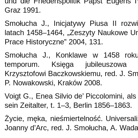
und die Friedenspolitik Papst Eugens I
Graz 1991.
Smołucha J., Inicjatywy Piusa II rozwi
latach 1458–1464, „Zeszyty Naukowe Uni
Prace Historyczne” 2004, 131.
Smołucha J., Konklawe w 1458 roku,
temporum. Księga jubileuszowa p
Krzysztofowi Baczkowskiemu, red. J. Smo
P. Nowakowski, Kraków 2008.
Voigt G., Enea Silvio de’ Piccolomini, al
sein Zeitalter, t. 1–3, Berlin 1856–1863.
Życie, męka, nieśmiertelność. Universali
Joanny d’Arc, red. J. Smołucha, A. Wad