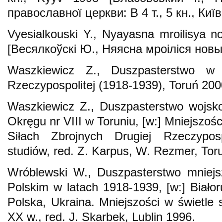
православної церкви: В 4 т., 5 кн., Київ
Vyesialkouski Y., Nyayasna mroilisya 
[Весялкоўскі Ю., Няясна мроіліся новы
Waszkiewicz Z., Duszpasterstwo w s
Rzeczypospolitej (1918-1939), Toruń 200
Waszkiewicz Z., Duszpasterstwo wojsk
Okręgu nr VIII w Toruniu, [w:] Mniejszo
Siłach Zbrojnych Drugiej Rzeczyposp
studiów, red. Z. Karpus, W. Rezmer, Tor
Wróblewski W., Duszpasterstwo mniejsz
Polskim w latach 1918-1939, [w:] Białor
Polska, Ukraina. Mniejszości w świetle 
XX w., red. J. Skarbek, Lublin 1996.