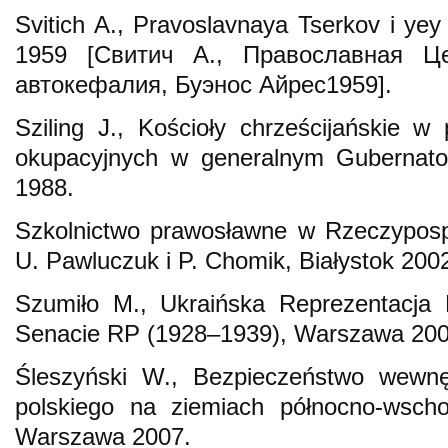
Svitich A., Pravoslavnaya Tserkov i yey
1959 [Свитич А., Православная 
автокефалия, Буэнос Айрес1959].
Sziling J., Kościoły chrześcijańskie w 
okupacyjnych w generalnym Gubernator
1988.
Szkolnictwo prawosławne w Rzeczypospol
U. Pawluczuk i P. Chomik, Białystok 200
Szumiło M., Ukraińska Reprezentacja 
Senacie RP (1928–1939), Warszawa 200
Śleszyński W., Bezpieczeństwo wewnę
polskiego na ziemiach północno-wschod
Warszawa 2007.