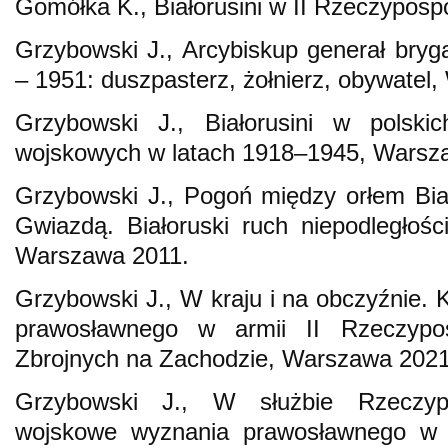
Gomółka K., Białorusini w II Rzeczypospo
Grzybowski J., Arcybiskup generał bry
– 1951: duszpasterz, żołnierz, obywatel
Grzybowski J., Białorusini w polskic
wojskowych w latach 1918–1945, Warsz
Grzybowski J., Pogoń między orłem Bi
Gwiazdą. Białoruski ruch niepodległoś
Warszawa 2011.
Grzybowski J., W kraju i na obczyźnie. 
prawosławnego w armii II Rzeczyposp
Zbrojnych na Zachodzie, Warszawa 2021
Grzybowski J., W służbie Rzeczypos
wojskowe wyznania prawosławnego w 