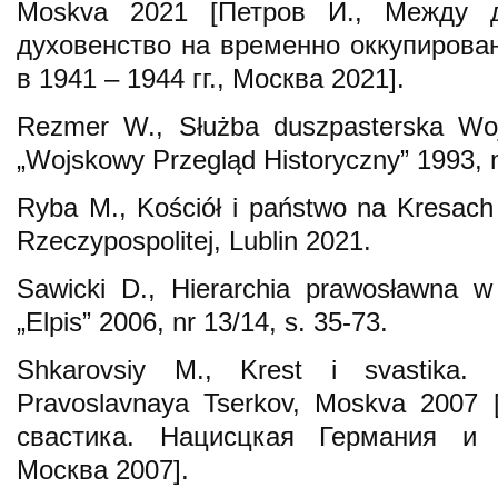
Moskva 2021 [Петров И., Между д
духовенство на временно оккупиров
в 1941 – 1944 гг., Moсква 2021].
Rezmer W., Służba duszpasterska Woj
„Wojskowy Przegląd Historyczny” 1993, n
Ryba M., Kościół i państwo na Kresach
Rzeczypospolitej, Lublin 2021.
Sawicki D., Hierarchia prawosławna w
„Elpis” 2006, nr 13/14, s. 35-73.
Shkarovsiy M., Krest i svastika. 
Pravoslavnaya Tserkov, Moskva 2007
свастика. Нацисцкая Германия и 
Москва 2007].