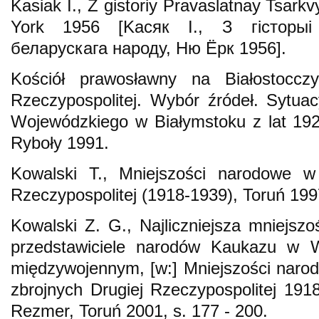
Kasiak I., Z gistoriy Pravaslatnay Tsar
York 1956 [Kaсяк I., З гісторы
беларускага народу, Ню Ёрк 1956].
Kościół prawosławny na Białostoccz
Rzeczypospolitej. Wybór źródeł. Sytua
Wojewódzkiego w Białymstoku z lat 19
Ryboły 1991.
Kowalski T., Mniejszości narodowe w 
Rzeczypospolitej (1918-1939), Toruń 199
Kowalski Z. G., Najliczniejsza mniejszoś
przedstawiciele narodów Kaukazu w 
międzywojennym, [w:] Mniejszości naro
zbrojnych Drugiej Rzeczypospolitej 191
Rezmer, Toruń 2001, s. 177 - 200.