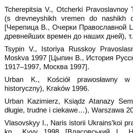
Tcherepitsia V., Otcherki Pravoslavnoy
(s drevneyshikh vremen do nashikh 
[Черепица В., Oчерки Православной 
древнейших времен до наших дней), т. 
Tsypin V., Istoriya Russkoy Pravosla
Moskva 1997 [Цыпин В., История Рус
1917–1997, Москва 1997].
Urban K., Kościół prawosławny w
historyczny), Kraków 1996.
Urban Kazimierz, Ksiądz Atanazy Sem
długie, trudne i ciekawe…), Warszawa 2
Vlasovskyy I., Naris istorii Ukrains’koi pr
kn., Kyyv 1998 [Власовський І., На