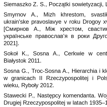
Siemaszko Z. S., Początki sowietyzacji,
Smyrnov A., Mizh khrestom, svastik
ukrain’ske pravoslavye v roku Drogoy x
[Смирнов A., Між хрестом, свасти
українське православ'я в роки Друго
2021].
Sokoł K., Sosna A., Cerkwie w cent
Białystok 2011.
Sosna G., Troc-Sosna A., Hierarchia i k
w granicach II Rzeczypospolitej i Po
wieku, Ryboły 2012.
Stawecki P., Następcy komendanta. Woj
Drugiej Rzeczypospolitej w latach 1935