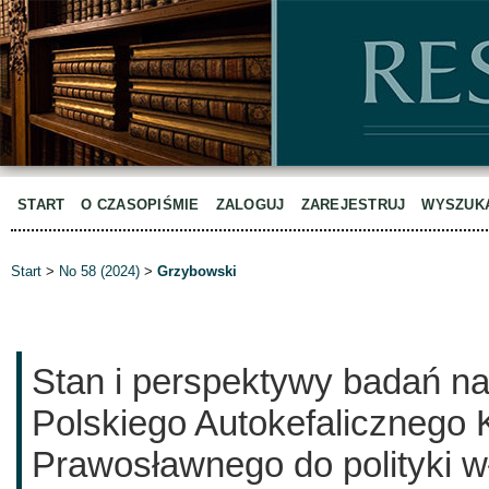
START
O CZASOPIŚMIE
ZALOGUJ
ZAREJESTRUJ
WYSZUK
Start
>
No 58 (2024)
>
Grzybowski
Stan i perspektywy badań n
Polskiego Autokefalicznego 
Prawosławnego do polityki w