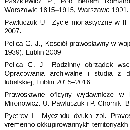
Paszkiewicz P., Pod berłem Romano
Warszawie 1815–1915, Warszawa 1991.
Pawluczuk U., Życie monastyczne w II R
2007.
Pelica G. J., Kościół prawosławny w woj
1939), Lublin 2009.
Pelica G. J., Rodzinny obrządek wsch
Opracowania archiwalne i studia z dz
lubelskiej, Lublin 2015–2016.
Prawosławne oficyny wydawnicze w Rz
Mironowicz, U. Pawluczuk i P. Chomik, B
Pyetrov I., Myezhdu dvukh zol. Pravo
vremenno okkupirowannykh territoriyak