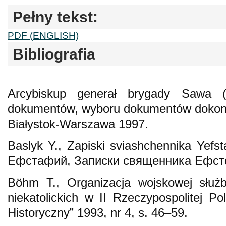
Pełny tekst:
PDF (ENGLISH)
Bibliografia
Arcybiskup generał brygady Sawa (
dokumentów, wyboru dokumentów dokonali:
Białystok-Warszawa 1997.
Baslyk Y., Zapiski sviashchennika Yefs
Ефстафий, Записки священника Ефстф
Böhm T., Organizacja wojskowej służb
niekatolickich w II Rzeczypospolitej Po
Historyczny” 1993, nr 4, s. 46–59.