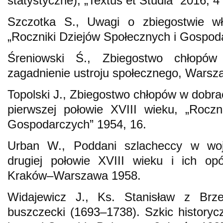
statystyczne), „Textus et Studia” 2016, 4 
Szczotka S., Uwagi o zbiegostwie w
„Roczniki Dziejów Społecznych i Gospod
Śreniowski Ś., Zbiegostwo chłopó
zagadnienie ustroju społecznego, Warsz
Topolski J., Zbiegostwo chłopów w dobrac
pierwszej połowie XVIII wieku, „Roczn
Gospodarczych” 1954, 16.
Urban W., Poddani szlacheccy w wo
drugiej połowie XVIII wieku i ich op
Kraków–Warszawa 1958.
Widajewicz J., Ks. Stanisław z Brze
buszczecki (1693–1738). Szkic history