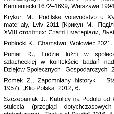
Kamieniecki 1672–1699, Warszawa 1994
Krykun M., Podilske voievodstvo u XVI–X
materialy, Lviv 2011 [Крикун М., Под
XVIII століттях: Статті і матеріали, Льві
Pobłocki K., Chamstwo, Wołowiec 2021.
Poniat R., Ludzie luźni w społecze
szlacheckiej w kontekście badań nad
Dziejów Społecznych i Gospodarczych” 2
Romek Z., Zapomniany historyk – Sta
1957), „Klio Polska” 2012, 6.
Szczepaniak J., Katolicy na Podolu od
stulecia (przegląd dotychczasow