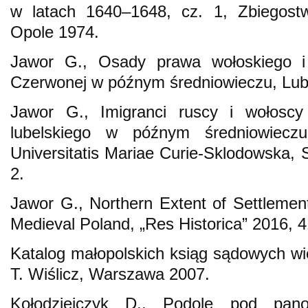
w latach 1640–1648, cz. 1, Zbiegostw
Opole 1974.
Jawor G., Osady prawa wołoskiego i
Czerwonej w późnym średniowieczu, Lubl
Jawor G., Imigranci ruscy i wołosc
lubelskiego w późnym średniowiecz
Universitatis Mariae Curie-Sklodowska, 
2.
Jawor G., Northern Extent of Settlemen
Medieval Poland, „Res Historica” 2016, 4
Katalog małopolskich ksiąg sądowych wie
T. Wiślicz, Warszawa 2007.
Kołodziejczyk D., Podole pod pano