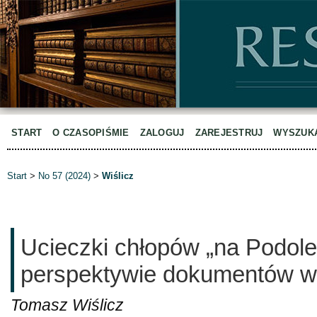
START
O CZASOPIŚMIE
ZALOGUJ
ZAREJESTRUJ
WYSZUK
Start
>
No 57 (2024)
>
Wiślicz
Ucieczki chłopów „na Podole
perspektywie dokumentów wi
Tomasz Wiślicz