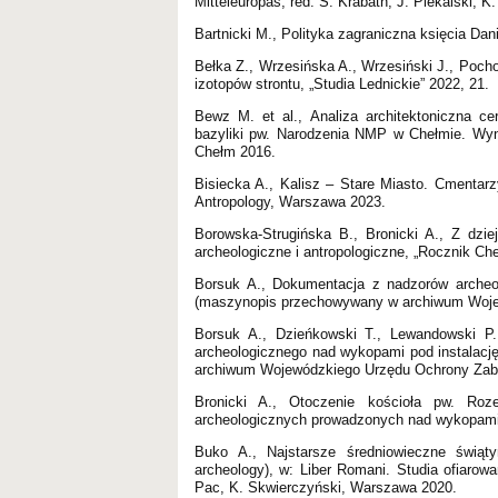
Mitteleuropas, red. S. Krabath, J. Piekalski, 
Bartnicki M., Polityka zagraniczna księcia Dan
Bełka Z., Wrzesińska A., Wrzesiński J., Poc
izotopów strontu, „Studia Lednickie” 2022, 21.
Bewz M. et al., Analiza architektoniczna ce
bazyliki pw. Narodzenia NMP w Chełmie. Wyni
Chełm 2016.
Bisiecka A., Kalisz – Stare Miasto. Cmentarz
Antropology, Warszawa 2023.
Borowska-Strugińska B., Bronicki A., Z dzi
archeologiczne i antropologiczne, „Rocznik Ch
Borsuk A., Dokumentacja z nadzorów archeo
(maszynopis przechowywany w archiwum Woje
Borsuk A., Dzieńkowski T., Lewandowski P.
archeologicznego nad wykopami pod instalacj
archiwum Wojewódzkiego Urzędu Ochrony Zaby
Bronicki A., Otoczenie kościoła pw. Ro
archeologicznych prowadzonych nad wykopami 
Buko A., Najstarsze średniowieczne świąt
archeology), w: Liber Romani. Studia ofiaro
Pac, K. Skwierczyński, Warszawa 2020.