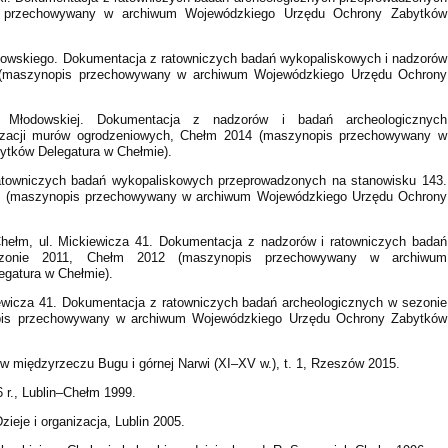
 przechowywany w archiwum Wojewódzkiego Urzędu Ochrony Zabytków
zkowskiego. Dokumentacja z ratowniczych badań wykopaliskowych i nadzorów
 (maszynopis przechowywany w archiwum Wojewódzkiego Urzędu Ochrony
. Młodowskiej. Dokumentacja z nadzorów i badań archeologicznych
ryzacji murów ogrodzeniowych, Chełm 2014 (maszynopis przechowywany w
tków Delegatura w Chełmie).
atowniczych badań wykopaliskowych przeprowadzonych na stanowisku 143.
00 (maszynopis przechowywany w archiwum Wojewódzkiego Urzędu Ochrony
Chełm, ul. Mickiewicza 41. Dokumentacja z nadzorów i ratowniczych badań
sezonie 2011, Chełm 2012 (maszynopis przechowywany w archiwum
gatura w Chełmie).
iewicza 41. Dokumentacja z ratowniczych badań archeologicznych w sezonie
opis przechowywany w archiwum Wojewódzkiego Urzędu Ochrony Zabytków
 międzyrzeczu Bugu i górnej Narwi (XI–XV w.), t. 1, Rzeszów 2015.
 r., Lublin–Chełm 1999.
ieje i organizacja, Lublin 2005.