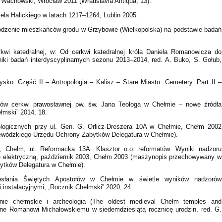
K. Wachowski, Wrocław 2011 (Wratislavia Antiqua, 13).
iela Halickiego w latach 1217–1264, Lublin 2005.
hodzenie mieszkańców grodu w Grzybowie (Wielkopolska) na podstawie badań
rkwi katedralnej, w: Od cerkwi katedralnej króla Daniela Romanowicza do
ki badań interdyscyplinarnych sezonu 2013–2014, red. A. Buko, S. Gołub,
ysko. Część II – Antropologia – Kalisz – Stare Miasto. Cemetery. Part II –
ejów cerkwi prawosławnej pw. św. Jana Teologa w Chełmie – nowe źródła
ełmski” 2014, 18.
logicznych przy ul. Gen. G. Orlicz-Dreszera 10A w Chełmie, Chełm 2002
wódzkiego Urzędu Ochrony Zabytków Delegatura w Chełmie).
, Chełm, ul. Reformacka 13A. Klasztor o.o. reformatów. Wyniki nadzoru
ę elektryczną, październik 2003, Chełm 2003 (maszynopis przechowywany w
tków Delegatura w Chełmie).
zesłania Świętych Apostołów w Chełmie w świetle wyników nadzorów
instalacyjnymi, „Rocznik Chełmski” 2020, 24.
ynie chełmskie i archeologia (The oldest medieval Chełm temples and
wane Romanowi Michałowskiemu w siedemdziesiątą rocznicę urodzin, red. G.