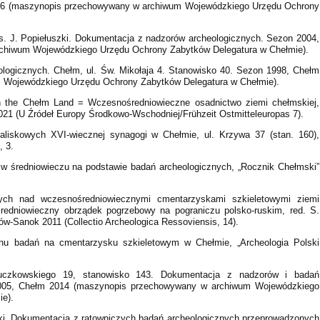
06 (maszynopis przechowywany w archiwum Wojewódzkiego Urzędu Ochrony
Ks. J. Popiełuszki. Dokumentacja z nadzorów archeologicznych. Sezon 2004,
chiwum Wojewódzkiego Urzędu Ochrony Zabytków Delegatura w Chełmie).
logicznych. Chełm, ul. Św. Mikołaja 4. Stanowisko 40. Sezon 1998, Chełm
 Wojewódzkiego Urzędu Ochrony Zabytków Delegatura w Chełmie).
in the Chełm Land = Wczesnośredniowieczne osadnictwo ziemi chełmskiej,
 (U Źródeł Europy Środkowo-Wschodniej/Frühzeit Ostmitteleuropas 7).
liskowych XVI-wiecznej synagogi w Chełmie, ul. Krzywa 37 (stan. 160),
, 3.
w średniowieczu na podstawie badań archeologicznych, „Rocznik Chełmski”
nych nad wczesnośredniowiecznymi cmentarzyskami szkieletowymi ziemi
 Średniowieczny obrządek pogrzebowy na pograniczu polsko-ruskim, red. S.
ów-Sanok 2011 (Collectio Archeologica Ressoviensis, 14).
onu badań na cmentarzysku szkieletowym w Chełmie, „Archeologia Polski
Łuczkowskiego 19, stanowisko 143. Dokumentacja z nadzorów i badań
2005, Chełm 2014 (maszynopis przechowywany w archiwum Wojewódzkiego
e).
ki. Dokumentacja z ratowniczych badań archeologicznych przeprowadzonych