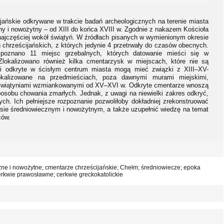
ańskie odkrywane w trakcie badań archeologicznych na terenie miasta
y i nowożytny – od XIII do końca XVIII w. Zgodnie z nakazem Kościoła
ajczęściej wokół świątyń. W źródłach pisanych w wymienionym okresie
chrześcijańskich, z których jedynie 4 przetrwały do czasów obecnych.
poznano 11 miejsc grzebalnych, których datowanie mieści się w
Zlokalizowano również kilka cmentarzysk w miejscach, które nie są
ki odkryte w ścisłym centrum miasta mogą mieć związki z XIII–XV-
okalizowane na przedmieściach, poza dawnymi murami miejskimi,
ż świątyniami wzmiankowanymi od XV–XVI w. Odkryte cmentarze wnoszą
posobu chowania zmarłych. Jednak, z uwagi na niewielki zakres odkryć,
h. Ich pełniejsze rozpoznanie pozwoliłoby dokładniej zrekonstruować
sie średniowiecznym i nowożytnym, a także uzupełnić wiedzę na temat
ców.
zne i nowożytne; cmentarze chrześcijańskie; Chełm; średniowiecze; epoka
erkwie prawosławne; cerkwie greckokatolickie