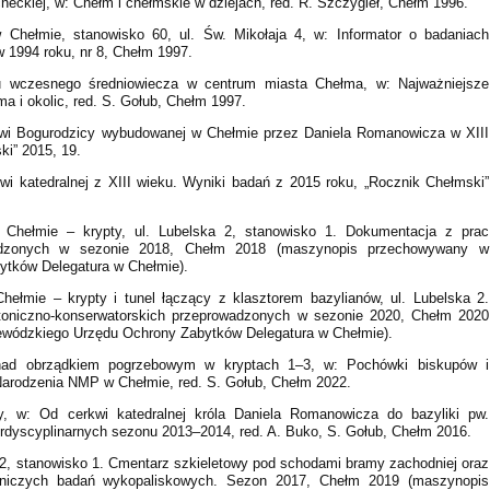
eckiej, w: Chełm i chełmskie w dziejach, red. R. Szczygieł, Chełm 1996.
Chełmie, stanowisko 60, ul. Św. Mikołaja 4, w: Informator o badaniach
 1994 roku, nr 8, Chełm 1997.
su wczesnego średniowiecza w centrum miasta Chełma, w: Najważniejsze
a i okolic, red. S. Gołub, Chełm 1997.
rkwi Bogurodzicy wybudowanej w Chełmie przez Daniela Romanowicza w XIII
ki” 2015, 19.
kwi katedralnej z XIII wieku. Wyniki badań z 2015 roku, „Rocznik Chełmski”
Chełmie – krypty, ul. Lubelska 2, stanowisko 1. Dokumentacja z prac
rowadzonych w sezonie 2018, Chełm 2018 (maszynopis przechowywany w
tków Delegatura w Chełmie).
ełmie – krypty i tunel łączący z klasztorem bazylianów, ul. Lubelska 2.
ktoniczno-konserwatorskich przeprowadzonych w sezonie 2020, Chełm 2020
wódzkiego Urzędu Ochrony Zabytków Delegatura w Chełmie).
 nad obrządkiem pogrzebowym w kryptach 1–3, w: Pochówki biskupów i
Narodzenia NMP w Chełmie, red. S. Gołub, Chełm 2022.
, w: Od cerkwi katedralnej króla Daniela Romanowicza do bazyliki pw.
rdyscyplinarnych sezonu 2013–2014, red. A. Buko, S. Gołub, Chełm 2016.
 2, stanowisko 1. Cmentarz szkieletowy pod schodami bramy zachodniej oraz
niczych badań wykopaliskowych. Sezon 2017, Chełm 2019 (maszynopis