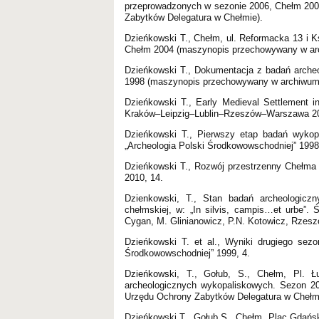
przeprowadzonych w sezonie 2006, Chełm 20
Zabytków Delegatura w Chełmie).
Dzieńkowski T., Chełm, ul. Reformacka 13 i 
Chełm 2004 (maszynopis przechowywany w ar
Dzieńkowski T., Dokumentacja z badań archeo
1998 (maszynopis przechowywany w archiwum
Dzieńkowski T., Early Medieval Settlement 
Kraków–Leipzig–Lublin–Rzeszów–Warszawa 2021
Dzieńkowski T., Pierwszy etap badań wykopa
„Archeologia Polski Środkowowschodniej” 1998
Dzieńkowski T., Rozwój przestrzenny Chełma 
2010, 14.
Dzienkowski, T., Stan badań archeologicz
chełmskiej, w: „In silvis, campis…et urbe”.
Cygan, M. Glinianowicz, P.N. Kotowicz, Rzesz
Dzieńkowski T. et al., Wyniki drugiego sez
Środkowowschodniej” 1999, 4.
Dzieńkowski, T., Gołub, S., Chełm, Pl. 
archeologicznych wykopaliskowych. Sezon 
Urzędu Ochrony Zabytków Delegatura w Chełmi
Dzieńkowski T., Gołub S., Chełm. Plac Gdańs