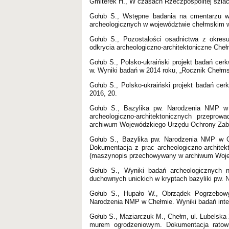
Gmiterek H., W czasach Rzeczpospolitej szlach
Gołub S., Wstępne badania na cmentarzu w 
archeologicznych w województwie chełmskim w
Gołub S., Pozostałości osadnictwa z okre
odkrycia archeologiczno-architektoniczne Chełm
Gołub S., Polsko-ukraiński projekt badań ce
w. Wyniki badań w 2014 roku, „Rocznik Chełms
Gołub S., Polsko-ukraiński projekt badań cer
2016, 20.
Gołub S., Bazylika pw. Narodzenia NMP w 
archeologiczno-architektonicznych przep
archiwum Wojewódzkiego Urzędu Ochrony Zaby
Gołub S., Bazylika pw. Narodzenia NMP w Ch
Dokumentacja z prac archeologiczno-archite
(maszynopis przechowywany w archiwum Woje
Gołub S., Wyniki badań archeologicznych
duchownych unickich w kryptach bazyliki pw. 
Gołub S., Hupało W., Obrządek Pogrzebowy
Narodzenia NMP w Chełmie. Wyniki badań inte
Gołub S., Maziarczuk M., Chełm, ul. Lubelska
murem ogrodzeniowym. Dokumentacja ratow