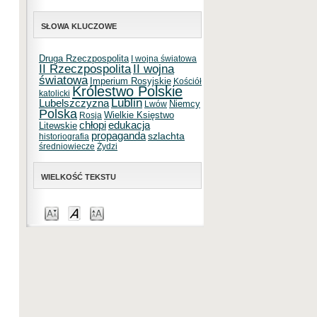
SŁOWA KLUCZOWE
Druga Rzeczpospolita
I wojna światowa
II Rzeczpospolita
II wojna
światowa
Imperium Rosyjskie
Kościół
Królestwo Polskie
katolicki
Lublin
Lubelszczyzna
Niemcy
Lwów
Polska
Wielkie Księstwo
Rosja
chłopi
edukacja
Litewskie
propaganda
szlachta
historiografia
średniowiecze
Żydzi
WIELKOŚĆ TEKSTU