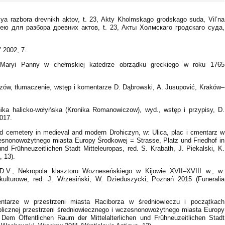
a razbora drevnikh aktov, t. 23, Akty Kholmskago grodskago suda, Vil’na
ю для разбора древних актов, t. 23, Акты Холмскаго гродскаго суда,
 2002, 7.
 Maryi Panny w chełmskiej katedrze obrządku greckiego w roku 1765
zów, tłumaczenie, wstęp i komentarze D. Dąbrowski, A. Jusupović, Kraków–
onika halicko-wołyńska (Kronika Romanowiczow), wyd., wstęp i przypisy, D.
017.
and cemetery in medieval and modern Drohiczyn, w: Ulica, plac i cmentarz w
zesnonowożytnego miasta Europy Środkowej = Strasse, Platz und Friedhof in
nd Frühneuzeitlichen Stadt Mitteleuropas, red. S. Krabath, J. Piekalski, K.
 13).
 D.V., Nekropola klasztoru Wozneseńskiego w Kijowie XVII–XVIII w., w:
ulturowe, red. J. Wrzesiński, W. Dzieduszycki, Poznań 2015 (Funeralia
entarze w przestrzeni miasta Raciborza w średniowieczu i początkach
ublicznej przestrzeni średniowiecznego i wczesnonowożytnego miasta Europy
Dem Öffentlichen Raum der Mittelalterlichen und Frühneuzeitlichen Stadt