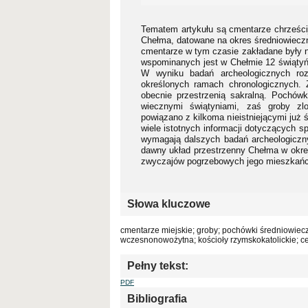
Tematem artykułu są cmentarze chrześcij
Chełma, datowane na okres średniowieczn
cmentarze w tym czasie zakładane były n
wspominanych jest w Chełmie 12 świątyń 
W wyniku badań archeologicznych roz
określonych ramach chronologicznych. 
obecnie przestrzenią sakralną. Pochów
wiecznymi świątyniami, zaś groby zl
powiązano z kilkoma nieistniejącymi ju
wiele istotnych informacji dotyczących s
wymagają dalszych badań archeologicznyc
dawny układ przestrzenny Chełma w okre
zwyczajów pogrzebowych jego mieszkań
Słowa kluczowe
cmentarze miejskie; groby; pochówki średniowiec
wczesnonowożytna; kościoły rzymskokatolickie; c
Pełny tekst:
PDF
Bibliografia