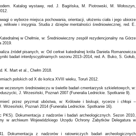
em. Katalog wystawy, red. J. Bagińska, M. Piotrowski, M. Wołoszyn,
012.
uwagi o wyborze miejsca pochowania, orientacji, ułożeniu ciała i jego ubiorze
, relikwie i insygnia. Studia z dziejów mentalności średniowiecznej, red. E.
 Katedralnej w Chełmie, w: Średniowieczny zespół rezydencjonalny na Górze
a 2019.
aliza źródeł pisanych, w: Od cerkwi katedralnej króla Daniela Romanowicza
niki badań interdyscyplinarnych sezonu 2013–2014, red. A. Buko, S. Gołub,
. K. Mart et al., Chełm 2018.
emiach polskich od X do końca XVIII wieku, Toruń 2012.
j we wczesnym średniowieczu w świetle badań cmentarzysk szkieletowych, w:
duszycki, J. Wrzesiński, Poznań 2007 (Funeralia Lednickie. Spotkanie 9).
ierć przez pryzmat ubóstwa, w: Królowie i biskupi, rycerze i chłopi –
J. Wrzesiński, Poznań 2014 (Funeralia Lednickie. Spotkanie 16).
c PKS). Dokumentacja z nadzorów i badań archeologicznych. Sezon 2010,
ny w archiwum Wojewódzkiego Urzędu Ochrony Zabytków Delegatura w
 41. Dokumentacja z nadzorów i ratowniczych badań archeologicznych