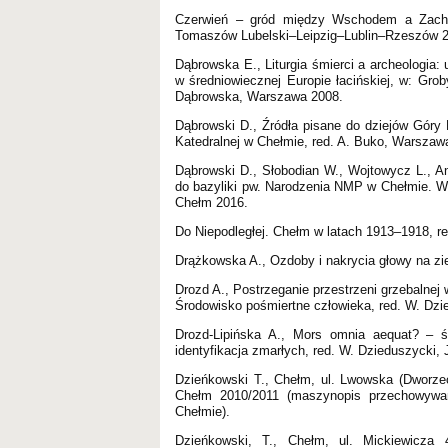
Czerwień – gród między Wschodem a Zachod
Tomaszów Lubelski–Leipzig–Lublin–Rzeszów 2
Dąbrowska E., Liturgia śmierci a archeologia: 
w średniowiecznej Europie łacińskiej, w: Groby
Dąbrowska, Warszawa 2008.
Dąbrowski D., Źródła pisane do dziejów Góry
Katedralnej w Chełmie, red. A. Buko, Warszaw
Dąbrowski D., Słobodian W., Wojtowycz L., An
do bazyliki pw. Narodzenia NMP w Chełmie. Wy
Chełm 2016.
Do Niepodległej. Chełm w latach 1913–1918, red
Drążkowska A., Ozdoby i nakrycia głowy na zi
Drozd A., Postrzeganie przestrzeni grzebalne
Środowisko pośmiertne człowieka, red. W. Dzie
Drozd-Lipińska A., Mors omnia aequat? – śm
identyfikacja zmarłych, red. W. Dzieduszycki, 
Dzieńkowski T., Chełm, ul. Lwowska (Dworze
Chełm 2010/2011 (maszynopis przechowywa
Chełmie).
Dzieńkowski, T., Chełm, ul. Mickiewicza