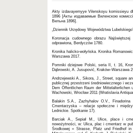
Akty izdavayemyye Vilenskoyu komissieyu dly
1896 [Акты издаваемые Виленскою комиссiе
Вильна 1896].
„Dziennik Urzędowy Województwa Lubelskiego”
Koronacja cudownego obrazu Najświętszej
odprawiona, Berdyczów 1780.
Kronika halicko-wołyńska. Kronika Romanowic
Warszawa 2017.
Pomniki dziejowe Polski, seria II, t. 16, Kr
Dąbrowski, A. Jusupović, Kraków–Warszawa 2
Andrzejewski A., Sikora, J., Street, square 
publicznej przestrzeni średniowiecznego i wc
Dem Öffentlichen Raum der Mittelalterlichen u
Wachowski, Wrocław 2011 (Wratislavia Antiqua,
Balakin S.A., Zazhyhalov O.V., Finadorina
Cmentarzyska – relacje społeczne i międzyk
Lednickie. Spotkanie 17).
Barciak A., Sepiał M., Ulice, place i cm
nowożytności, w: Ulica, plac i cmentarz w p
Środkowej = Strasse, Platz und Friedhof in 