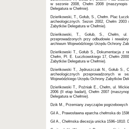
w sezonie 2008, Chełm 2008 (maszynopis
Delegatura w Chełmie).
Dzieńkowski, T., Gołub, S., Chełm. Plac Łuc
archeologicznych. Sezon 2002, Chełm 2003
Zabytków Delegatura w Chełmie).
Dzieńkowski, T., Gołub, S., Chełm, ul
przeprowadzonych przy odbudowie i rewalo
archiwum Wojewódzkiego Urzędu Ochrony Zaby
Dzieńkowski T., Gołub S., Dokumentacja z r
Chełm, Pl. E. Łuczkowskiego 17, Chełm 20
Zabytków Delegatura w Chełmie).
Dzieńkowski T., Jędruszczak N., Gołub S., 
archeologicznych przeprowadzonych w 
Wojewódzkiego Urzędu Ochrony Zabytków Dele
Dzieńkowski T., Poźniak E., Chełm, ul. Mick
2006 (II etap badań), Chełm 2007 (maszyn
Delegatura w Chełmie).
Dzik M., Przemiany zwyczajów pogrzebowych w
Gil A., Prawosławna eparcha chełmska do 1596
Gil A., Chełmska diecezja unicka 1596–1810. Dz