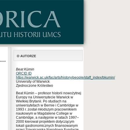
O AUTORZE
Beat Kümin
ORCID ID
https://warwick.ac.uk/fac/arts/history/people/staff_index/bkumin/
University of Warwick
Zjednoczone Królestwo
Beat Kümin – profesor historii nowożytnej
Europy na Uniwersytecie Warwick w
Wielkiej Brytanii. Po studiach na
uniwersytetach w Bernie i Cambridge w
1993 r. został młodszym pracownikiem
naukowym w Magdalene College w
Cambridge, a następnie w latach 1997–
2000 kierował projektem dotyczącym
lokali gastronomicznych finansowanym
przez Szwajcarską Narodową Fundację