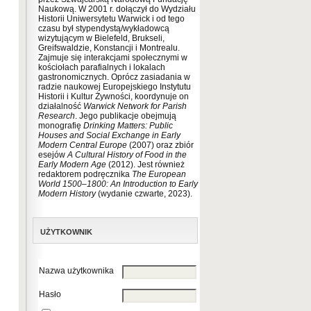
Naukową. W 2001 r. dołączył do Wydziału
Historii Uniwersytetu Warwick i od tego
czasu był stypendystą/wykładowcą
wizytującym w Bielefeld, Brukseli,
Greifswaldzie, Konstancji i Montrealu.
Zajmuje się interakcjami społecznymi w
kościołach parafialnych i lokalach
gastronomicznych. Oprócz zasiadania w
radzie naukowej Europejskiego Instytutu
Historii i Kultur Żywności, koordynuje on
działalność
Warwick Network for Parish
Research
. Jego publikacje obejmują
monografię
Drinking Matters: Public
Houses and Social Exchange in Early
Modern Central Europe
(2007) oraz zbiór
esejów
A Cultural History of Food in the
Early Modern Age
(2012). Jest również
redaktorem podręcznika
The European
World 1500
–
1800: An Introduction to Early
Modern History
(wydanie czwarte, 2023).
UŻYTKOWNIK
Nazwa użytkownika
Hasło