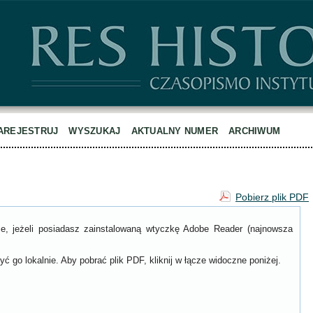
AREJESTRUJ
WYSZUKAJ
AKTUALNY NUMER
ARCHIWUM
Pobierz plik PDF
ce, jeżeli posiadasz zainstalowaną wtyczkę Adobe Reader (najnowsza
ć go lokalnie. Aby pobrać plik PDF, kliknij w łącze widoczne poniżej.