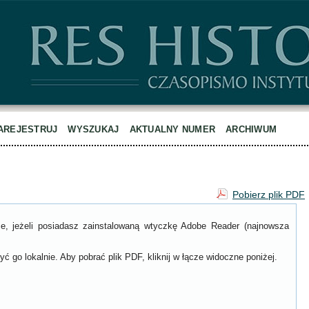
AREJESTRUJ
WYSZUKAJ
AKTUALNY NUMER
ARCHIWUM
Pobierz plik PDF
ce, jeżeli posiadasz zainstalowaną wtyczkę Adobe Reader (najnowsza
ć go lokalnie. Aby pobrać plik PDF, kliknij w łącze widoczne poniżej.