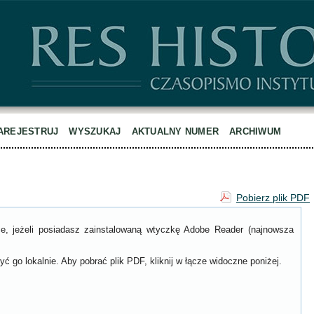
AREJESTRUJ
WYSZUKAJ
AKTUALNY NUMER
ARCHIWUM
Pobierz plik PDF
ce, jeżeli posiadasz zainstalowaną wtyczkę Adobe Reader (najnowsza
ć go lokalnie. Aby pobrać plik PDF, kliknij w łącze widoczne poniżej.