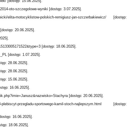
olek/ [dostęp: 15.06.2025].
p-2014-oto-szczegolowe-wyniki [dostęp: 3.07.2025].
rbicki/elita-motocyklistow-polskich-remigiusz-jan-szczerbakiewicz/ [dostęp:
 [dostęp: 20.06.2025].
2025].
15133005171522&type=3 [dostęp: 18.06.2025].
l_PL [dostęp: 1.07.2025].
stęp: 28.06.2025].
stęp: 28.06.2025].
stęp: 15.06.2025].
ostęp: 16.06.2025].
nik.php?imie=Janusz&nazwisko=Stachyra [dostęp: 20.06.2025].
,83-plebiscyt-przegladu-sportowego-kamil-stoch-najlepszym.html [dostęp:
dostęp: 16.06.2025].
stęp: 18.06.2025].