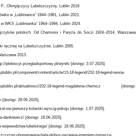
P., Olimpijczycy Lubelszczyzny, Lublin 2019.
ówka w „Lubliniance” 1944–1981, Lublin 2021.
 w WKS „Lublinianka” 1964–1994, Lublin 2024.
pijczyków polskich. Od Chamonix i Paryża do Soczi 1924–2014, Warszawa
łki ręcznej na Lubelszczyźnie, Lublin 2005.
, Warszawa 2013.
://plebiscyt.przegladsportowy.pl/wyniki [dostęp: 3.07.2025].
plublin.pl/component/content/article/13-18-legend/232-18-legend-iwona-
www.splublin.pl/aktualnosci/202-18-legend-magdalena-chemicz [dostęp:
n [dostęp: 28.06.2025].
czal-sie-pierwszy-kolarski-wyscig-pokoju [dostęp: 1.07.2025].
la-dankiewicz/ [dostęp: 18.06.2025].
tu-wojewodztwa-lubelskiego/ [dostęp: 18.06.2025].
belszczyzny-uhonorowana-hala-globus-nazwana-imieniem-tomasza-