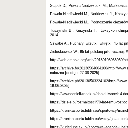
Słapek D., Powała-Niedźwiecki M., Markiewicz 
Powała-Niedźwiecki M., Narkiewicz J., Koszyk
Powała-Niedźwiecki M., Podnoszenie ciężarów
Tuszyński B., Kurzyński H., Leksykon olim
2014.
Szwabe A., Puchary, wrzutki, wkrętki. 45 lat pi
Zieleśkiewicz W., 95 lat polskiej piłki ręcznej
http://web.archive.org/web/20180108063050/http
https://archive.fo/20130504004100/http://www.s
nabozna [dostęp: 27.06.2025].
https://archive.ph/20130503224102/http://
19.06.2025].
https://www.danieliwanek.pl/daniel-iwanek-4-da
https://dzieje.pl/rozmaitosci/70-lat-temu-rozpo
https://kronikasportu.lublin.eu/sportowcy/mario
https://kronikasportu.lublin.eu/wpisy/gala-spor
https://kurierlubelski.pl/sportowa-legenda-lu