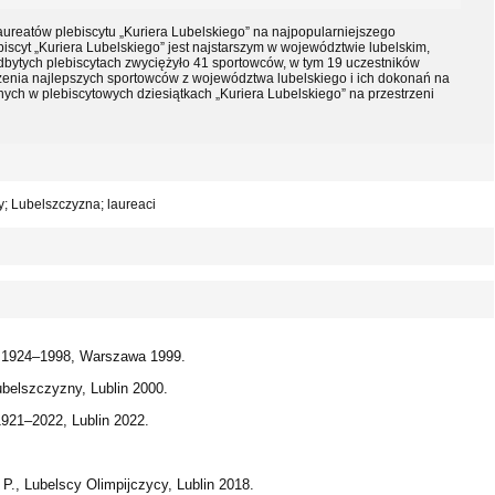
aureatów plebiscytu „Kuriera Lubelskiego” na najpopularniejszego
iscyt „Kuriera Lubelskiego” jest najstarszym w województwie lubelskim,
odbytych plebiscytach zwyciężyło 41 sportowców, w tym 19 uczestników
bliżenia najlepszych sportowców z województwa lubelskiego i ich dokonań na
ych w plebiscytowych dziesiątkach „Kuriera Lubelskiego” na przestrzeni
cy; Lubelszczyzna; laureaci
w 1924–1998, Warszawa 1999.
ubelszczyzny, Lublin 2000.
1921–2022, Lublin 2022.
P., Lubelscy Olimpijczycy, Lublin 2018.