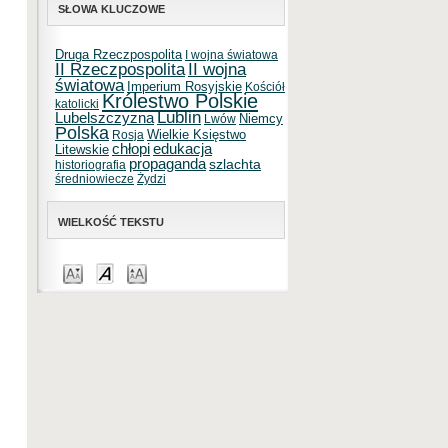
SŁOWA KLUCZOWE
Druga Rzeczpospolita
I wojna światowa
II Rzeczpospolita
II wojna
światowa
Imperium Rosyjskie
Kościół
Królestwo Polskie
katolicki
Lublin
Lubelszczyzna
Niemcy
Lwów
Polska
Wielkie Księstwo
Rosja
chłopi
edukacja
Litewskie
propaganda
szlachta
historiografia
średniowiecze
Żydzi
WIELKOŚĆ TEKSTU