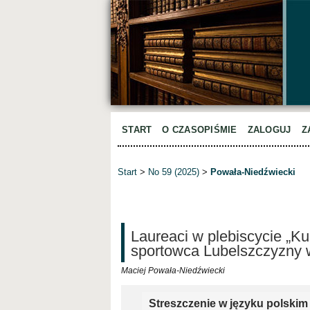
START
O CZASOPIŚMIE
ZALOGUJ
Z
Start
>
No 59 (2025)
>
Powała-Niedźwiecki
Laureaci w plebiscycie „Ku
sportowca Lubelszczyzny 
Maciej Powała-Niedźwiecki
Streszczenie w języku polskim