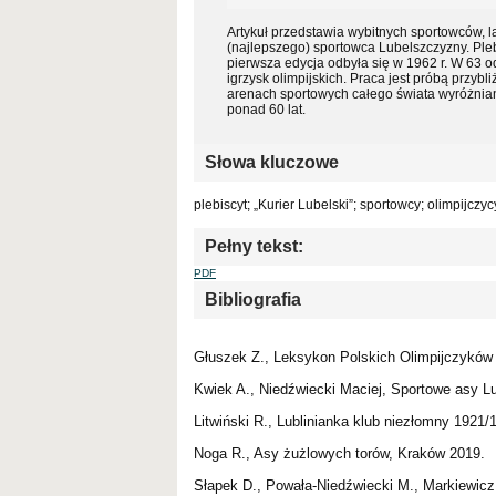
Artykuł przedstawia wybitnych sportowców, l
(najlepszego) sportowca Lubelszczyzny. Pleb
pierwsza edycja odbyła się w 1962 r. W 63 
igrzysk olimpijskich. Praca jest próbą przy
arenach sportowych całego świata wyróżnian
ponad 60 lat.
Słowa kluczowe
plebiscyt; „Kurier Lubelski”; sportowcy; olimpijczy
Pełny tekst:
PDF
Bibliografia
Głuszek Z., Leksykon Polskich Olimpijczykó
Kwiek A., Niedźwiecki Maciej, Sportowe asy L
Litwiński R., Lublinianka klub niezłomny 1921/
Noga R., Asy żużlowych torów, Kraków 2019.
Słapek D., Powała-Niedźwiecki M., Markiewicz 