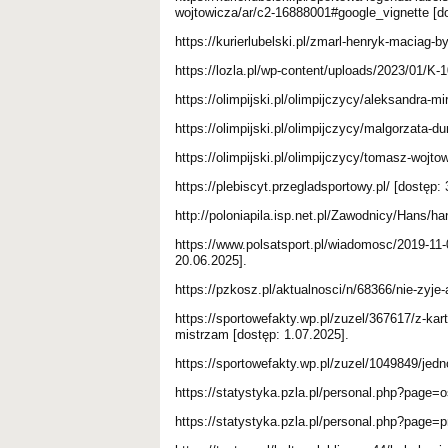
wojtowicza/ar/c2-16888001#google_vignette [do
https://kurierlubelski.pl/zmarl-henryk-maciag-by
https://lozla.pl/wp-content/uploads/2023/01/K-
https://olimpijski.pl/olimpijczycy/aleksandra-m
https://olimpijski.pl/olimpijczycy/malgorzata-
https://olimpijski.pl/olimpijczycy/tomasz-wojto
https://plebiscyt.przegladsportowy.pl/ [dostęp: 
http://poloniapila.isp.net.pl/Zawodnicy/Hans/ha
https://www.polsatsport.pl/wiadomosc/2019-1
20.06.2025].
https://pzkosz.pl/aktualnosci/n/68366/nie-zyje
https://sportowefakty.wp.pl/zuzel/367617/z-ka
mistrzam [dostęp: 1.07.2025].
https://sportowefakty.wp.pl/zuzel/1049849/jedn
https://statystyka.pzla.pl/personal.php?page
https://statystyka.pzla.pl/personal.php?page=