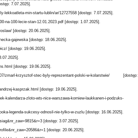
stęp: 7.07.2025].
ly-lekkoatleta-min-startu-lublin/ar/12727558 [dostęp: 7.07.2025].
100-na-100-lecie-stan-12.01.2023.pdf [dostęp: 1.07.2025].
iroslaw/ [dostęp: 20.06.2025].
dunecka-gajewska [dostęp: 18.06.2025].
wicz/ [dostęp: 19.06.2025].
3.07.2025].
ns.html [dostęp: 19.06.2025].
1-07/zmarl-krzysztof-stec-byly-reprezentant-polski-w-kolarstwie/ [dostęp:
-andrzej-kasprzak.html [dostęp: 19.06.2025].
rtek-kalendarza-zloto-wts-nice-warszawa-korniew-laukkanen-i-podzuks-
ooka-legenda-sukcesy-odnosil-nie-tylko-w-zuzlu [dostęp: 16.06.2025].
=osiag&nr_zaw=9815&r=3 [dostęp: 3.07.2025].
profile&nr_zaw=20586&r=1 [dostęp: 20.06.2025].