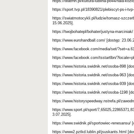
https://teatrnn.pl/kultura-lublina-po44/hala-kozi
https://sport.tvp.pl/18390821/plebiscyt-ps-i-tv
https://swiatmotocykli.pl/ludzie/tomasz-szcze
15.06.2025].
https://twojbohatepl/bohater/justyna-marciniak/
https://www.eurohandball.com/ [dostęp: 23.06.
https://www.facebook.com/media/set/?set=a.6
https://www.facebook.com/tsstartlbn/?locale=p
https://www.historia.swidnik.net/osoba-898 [do
https://www.historia.swidnik.net/osoba-963 [do
https://www.historia.swidnik.net/osoba-939 [do
https://www.historia.swidnik.net/osoba-1198 [d
https://www.historyspeedway.nstrefa.pl/zawod
https://www.sport.pl/sport/7,65025,22865371
3.07.2025].
https://www.swidnik.pl/sportowiec-renesansu/ [
https://www2.pztkd.lublin.pl/jsuskants.html [do