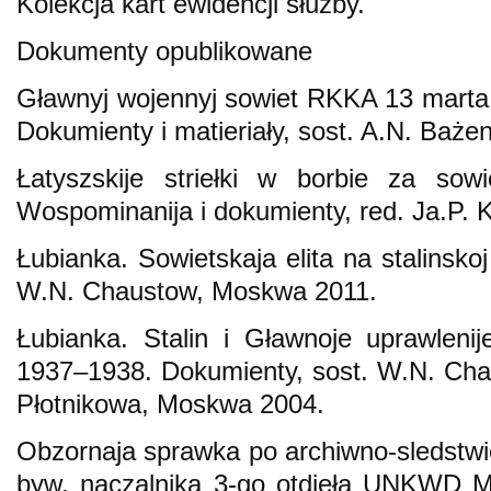
Kolekcja kart ewidencji służby.
Dokumenty opublikowane
Gławnyj wojennyj sowiet RKKA 13 marta 1
Dokumienty i matieriały, sost. A.N. Baże
Łatyszskije striełki w borbie za sow
Wospominanija i dokumienty, red. Ja.P. 
Łubianka. Sowietskaja elita na stalinsko
W.N. Chaustow, Moskwa 2011.
Łubianka. Stalin i Gławnoje uprawlen
1937–1938. Dokumienty, sost. W.N. Ch
Płotnikowa, Moskwa 2004.
Obzornaja sprawka po archiwno-sledstw
byw. naczalnika 3-go otdieła UNKWD Mo