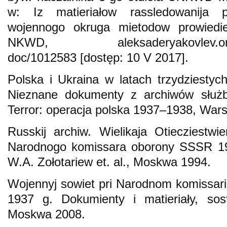
w: Iz matieriałow rassledowanija 
wojennogo okruga mietodow prowiedieni
NKWD, aleksaderyakovlev.org/al
doc/1012583 [dostęp: 10 V 2017].
Polska i Ukraina w latach trzydziestyc
Nieznane dokumenty z archiwów służb 
Terror: operacja polska 1937–1938, War
Russkij archiw. Wielikaja Otiecziestwie
Narodnogo komissara oborony SSSR 193
W.A. Zołotariew et. al., Moskwa 1994.
Wojennyj sowiet pri Narodnom komissar
1937 g. Dokumienty i matieriały, sos
Moskwa 2008.