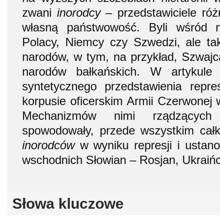
zwani
inorodcy
– przedstawiciele r
własną państwowość. Byli wśród n
Polacy, Niemcy czy Szwedzi, ale tak
narodów, w tym, na przykład, Szwajca
narodów bałkańskich. W artykule 
syntetycznego przedstawienia repr
korpusie oficerskim Armii Czerwonej w
Mechanizmów nimi rządzących 
spowodowały, przede wszystkim całkow
inorodców
w wyniku represji i ustan
wschodnich Słowian – Rosjan, Ukraińc
Słowa kluczowe