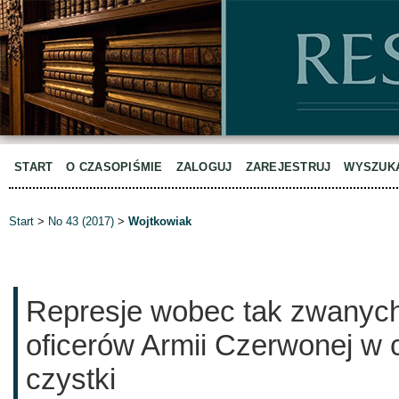
START
O CZASOPIŚMIE
ZALOGUJ
ZAREJESTRUJ
WYSZUK
Start
>
No 43 (2017)
>
Wojtkowiak
Represje wobec tak zwanyc
oficerów Armii Czerwonej w c
czystki