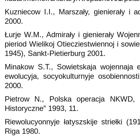
Kuzniecow I.I., Marszały, gienierały i 
2000.
Łurje W.M., Admirały i gienierały Woj
pieriod Wielikoj Otiecziestwiennoj i sow
1945), Sankt-Pietierburg 2001.
Minakow S.T., Sowietskaja wojennaja e
ewolucyja, socyokulturnyje osobiennosti 
2000.
Pietrow N., Polska operacja NKWD, 
Historyczne” 1993, 11.
Riewolucyonnyje łatyszskije striełki (19
Riga 1980.