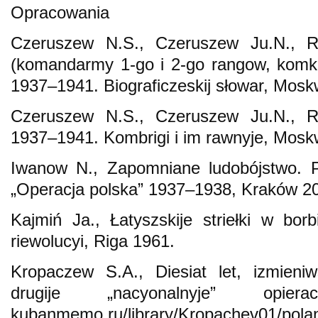
Opracowania
Czeruszew N.S., Czeruszew Ju.N., Ra
(komandarmy 1-go i 2-go rangow, komko
1937–1941. Biograficzeskij słowar, Mos
Czeruszew N.S., Czeruszew Ju.N., Ra
1937–1941. Kombrigi i im rawnyje, Mosk
Iwanow N., Zapomniane ludobójstwo. P
„Operacja polska” 1937–1938, Kraków 2
Kajmiń Ja., Łatyszskije striełki w bor
riewolucyi, Riga 1961.
Kropaczew S.A., Diesiat let, izmieniw
drugije „nacyonalnyje” op
kubanmemo.ru/library/Kropachev01/polan