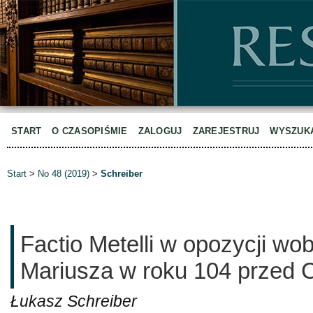
START
O CZASOPIŚMIE
ZALOGUJ
ZAREJESTRUJ
WYSZUK
Start
>
No 48 (2019)
>
Schreiber
Factio Metelli w opozycji w
Mariusza w roku 104 przed C
Łukasz Schreiber