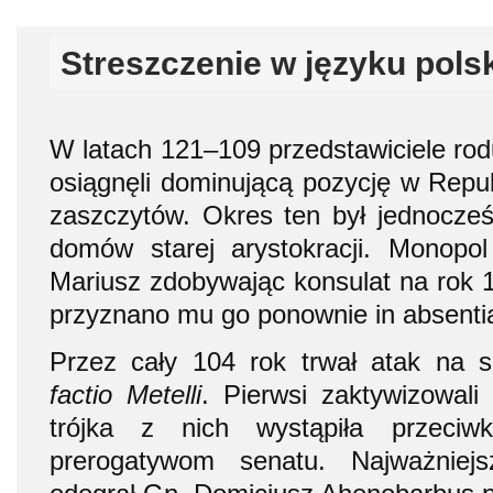
Streszczenie w języku pols
W latach 121–109 przedstawiciele rod
osiągnęli dominującą pozycję w Repu
zaszczytów. Okres ten był jednocześ
domów starej arystokracji. Monopo
Mariusz zdobywając konsulat na rok 10
przyznano mu go ponownie in absenti
Przez cały 104 rok trwał atak na 
factio Metelli
. Pierwsi zaktywizowali 
trójka z nich wystąpiła przeci
prerogatywom senatu. Najważniej