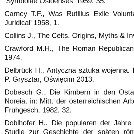
‘Symbolae Osloenses’ 1959, 35.
Carney T.F., Was Rutilius Exile Volun
Juridical’ 1958, 1.
Collins J., The Celts. Origins, Myths & I
Crawford M.H., The Roman Republican C
1974.
Delbrück H., Antyczna sztuka wojenna. 
P. Grysztar, Oświęcim 2013.
Dobesch G., Die Kimbern in den Ostal
Noreia, in: Mitt. der österreichischen A
Frühgesch, 1982, 32.
Doblhofer H., Die popularen der Jahre
Studie zur Geschichte der späten röm