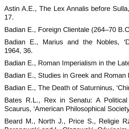
Astin A.E., The Lex Annalis before Sull
17.
Badian E., Foreign Clientale (264–70 B.C
Badian E., Marius and the Nobles, ‘D
1964, 36.
Badian E., Roman Imperialism in the Late
Badian E., Studies in Greek and Roman h
Badian E., The Death of Saturninus, ‘Chi
Bates R.L., Rex in Senatu: A Politica
Scaurus, ‘American Philosophical Society
Beard M., North J., Price S., Religie Rz