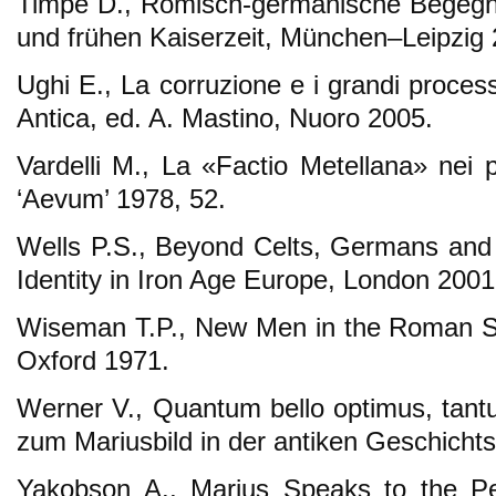
Timpe D., Römisch-germanische Begegnu
und frühen Kaiserzeit, München–Leipzig 
Ughi E., La corruzione e i grandi process
Antica, ed. A. Mastino, Nuoro 2005.
Vardelli M., La «Factio Metellana» nei p
‘Aevum’ 1978, 52.
Wells P.S., Beyond Celts, Germans and
Identity in Iron Age Europe, London 2001
Wiseman T.P., New Men in the Roman Se
Oxford 1971.
Werner V., Quantum bello optimus, tan
zum Mariusbild in der antiken Geschicht
Yakobson A., Marius Speaks to the 