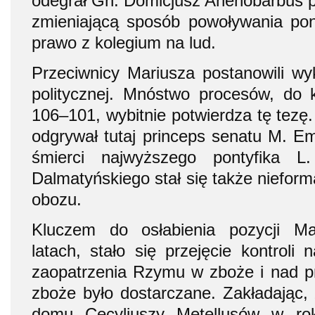
odegrał Gn. Domicjusz Ahenobarbus 
zmieniającą sposób powoływania pon
prawo z kolegium na lud.
Przeciwnicy Mariusza postanowili w
politycznej. Mnóstwo procesów, do 
106–101, wybitnie potwierdza tę tezę.
odgrywał tutaj princeps senatu M. Em
śmierci najwyższego pontyfika L.
Dalmatyńskiego stał się także niefor
obozu.
Kluczem do osłabienia pozycji Ma
latach, stało się przejęcie kontroli 
zaopatrzenia Rzymu w zboże i nad pr
zboże było dostarczane. Zakładając
domu Cecyliuszy Metellusów w rok