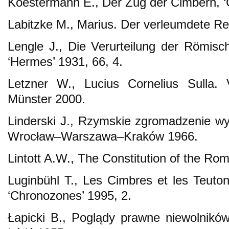
Koestermann E., Der Zug der Cimbern, 
Labitzke M., Marius. Der verleumdete R
Lengle J., Die Verurteilung der Römisc
‘Hermes’ 1931, 66, 4.
Letzner W., Lucius Cornelius Sulla. 
Münster 2000.
Linderski J., Rzymskie zgromadzenie wy
Wrocław–Warszawa–Kraków 1966.
Lintott A.W., The Constitution of the Ro
Luginbühl T., Les Cimbres et les Teutons
‘Chronozones’ 1995, 2.
Łapicki B., Poglądy prawne niewolników 