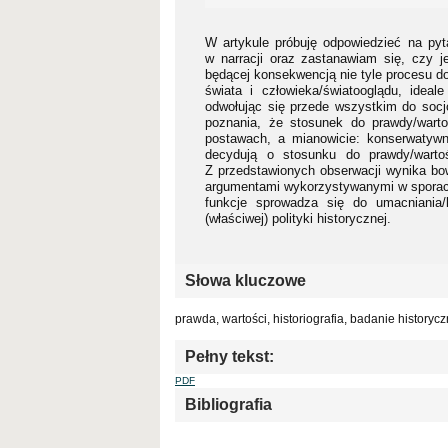
W artykule próbuję odpowiedzieć na pyta
w narracji oraz zastanawiam się, czy jes
będącej konsekwencją nie tyle procesu doc
świata i człowieka/światooglądu, ideal
odwołując się przede wszystkim do socjo
poznania, że stosunek do prawdy/wartoś
postawach, a mianowicie: konserwatywn
decydują o stosunku do prawdy/warto
Z przedstawionych obserwacji wynika bo
argumentami wykorzystywanymi w sporach
funkcje sprowadza się do umacniania/
(właściwej) polityki historycznej.
Słowa kluczowe
prawda, wartości, historiografia, badanie historyc
Pełny tekst:
PDF
Bibliografia