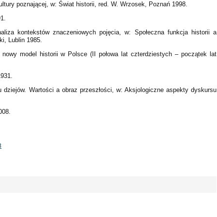
kultury poznającej, w: Świat historii, red. W. Wrzosek, Poznań 1998.
91.
naliza kontekstów znaczeniowych pojęcia, w: Społeczna funkcja historii a
i, Lublin 1985.
 nowy model historii w Polsce (II połowa lat czterdziestych – początek lat
1931.
 dziejów. Wartości a obraz przeszłości, w: Aksjologiczne aspekty dyskursu
008.
3