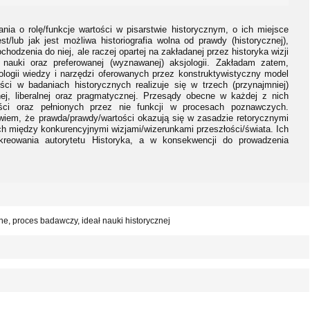
nia o rolę/funkcje wartości w pisarstwie historycznym, o ich miejsce
t/lub jak jest możliwa historiografia wolna od prawdy (historycznej),
hodzenia do niej, ale raczej opartej na zakładanej przez historyka wizji
e nauki oraz preferowanej (wyznawanej) aksjologii. Zakładam zatem,
logii wiedzy i narzędzi oferowanych przez konstruktywistyczny model
ci w badaniach historycznych realizuje się w trzech (przynajmniej)
ej, liberalnej oraz pragmatycznej. Przesądy obecne w każdej z nich
ści oraz pełnionych przez nie funkcji w procesach poznawczych.
wiem, że prawda/prawdy/wartości okazują się w zasadzie retorycznymi
 między konkurencyjnymi wizjami/wizerunkami przeszłości/świata. Ich
kreowania autorytetu Historyka, a w konsekwencji do prowadzenia
zne, proces badawczy, ideał nauki historycznej