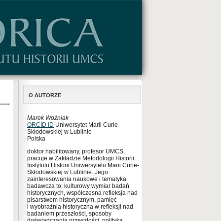
O AUTORZE
Marek Woźniak
ORCID ID
Uniwersytet Marii Curie-
Skłodowskiej w Lublinie
Polska
doktor habilitowany, profesor UMCS,
pracuje w Zakładzie Metodologii Historii
Instytutu Historii Uniwersytetu Marii Curie-
Skłodowskiej w Lublinie. Jego
zainteresowania naukowe i tematyka
badawcza to: kulturowy wymiar badań
historycznych, współczesna refleksja nad
pisarstwem historycznym, pamięć
i wyobraźnia historyczna w refleksji nad
badaniem przeszłości, sposoby
doświadczania przeszłości, polityka