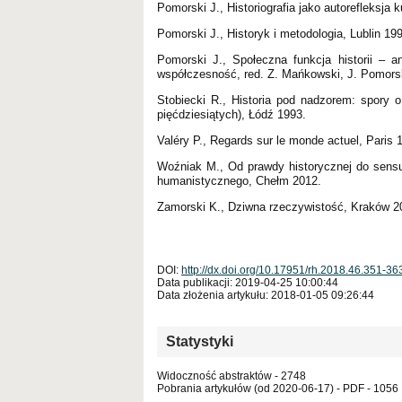
Pomorski J., Historiografia jako autorefleksja 
Pomorski J., Historyk i metodologia, Lublin 19
Pomorski J., Społeczna funkcja historii – a
współczesność, red. Z. Mańkowski, J. Pomorsk
Stobiecki R., Historia pod nadzorem: spory o
pięćdziesiątych), Łódź 1993.
Valéry P., Regards sur le monde actuel, Paris 
Woźniak M., Od prawdy historycznej do sensu
humanistycznego, Chełm 2012.
Zamorski K., Dziwna rzeczywistość, Kraków 2
DOI:
http://dx.doi.org/10.17951/rh.2018.46.351-36
Data publikacji: 2019-04-25 10:00:44
Data złożenia artykułu: 2018-01-05 09:26:44
Statystyki
Widoczność abstraktów - 2748
Pobrania artykułów (od 2020-06-17) - PDF - 1056