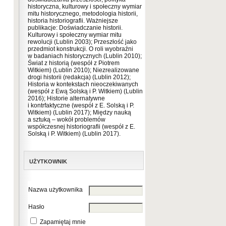
historyczna, kulturowy i społeczny wymiar
mitu historycznego, metodologia historii,
historia historiografii. Ważniejsze
publikacje: Doświadczanie historii.
Kulturowy i społeczny wymiar mitu
rewolucji (Lublin 2003); Przeszłość jako
przedmiot konstrukcji. O roli wyobraźni
w badaniach historycznych (Lublin 2010);
Świat z historią (wespół z Piotrem
Witkiem) (Lublin 2010); Niezrealizowane
drogi historii (redakcja) (Lublin 2012);
Historia w kontekstach nieoczekiwanych
(wespół z Ewą Solską i P. Witkiem) (Lublin
2016); Historie alternatywne
i kontrfaktyczne (wespół z E. Solską i P.
Witkiem) (Lublin 2017); Między nauką
a sztuką – wokół problemów
współczesnej historiografii (wespół z E.
Solską i P. Witkiem) (Lublin 2017).
UŻYTKOWNIK
Nazwa użytkownika
Hasło
Zapamiętaj mnie