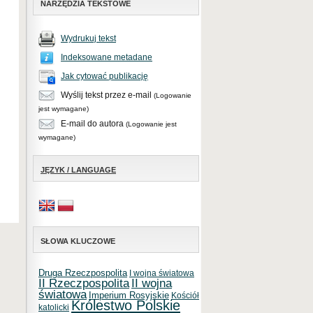
NARZĘDZIA TEKSTOWE
Wydrukuj tekst
Indeksowane metadane
Jak cytować publikację
Wyślij tekst przez e-mail
(Logowanie
jest wymagane)
E-mail do autora
(Logowanie jest
wymagane)
JĘZYK / LANGUAGE
SŁOWA KLUCZOWE
Druga Rzeczpospolita
I wojna światowa
II Rzeczpospolita
II wojna
światowa
Imperium Rosyjskie
Kościół
Królestwo Polskie
katolicki