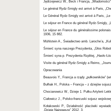
Jędrzejewicz W., Beck i Francja, „Wiadomości”
Le général Rydz-Smigly est arrivé à Paris, „Che
Le Général Rydz-Smigly est arrivé à Paris, „Le 
Le séjour en France du général Rydz-Smigly, „L
Le séjour en France du généralissime polonais
1936, 15 882.
Mühlstein A., Świadectwo amb. Laroche’a, „Kult
Śmierć syna naszego Prezydenta, „Głos Robotn
Śmierć syna p. Prezydenta Rzplitej, „Hasło Łód
Visite du général Rydz-Smigly a Reims, „Journa
Opracowania
Beauvois Y., Francja a rządy „pułkowników” (w
Bułhak H., Polska – Francja – z dziejów soju
Chocianowicz W., Dzieje 1. Pułku Artylerii Le
Ciałowicz J., Polsko-francuski sojusz wojsk
Kołakowski P., Działalność placówki wywia
„Dzieje Najnowsze” 2012, 3.