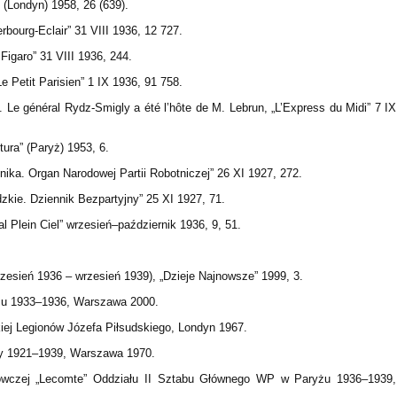
 (Londyn) 1958, 26 (639).
rbourg-Eclair” 31 VIII 1936, 12 727.
Figaro” 31 VIII 1936, 244.
e Petit Parisien” 1 IX 1936, 91 758.
. Le général Rydz-Smigly a été l’hôte de M. Lebrun, „L’Express du Midi” 7 IX
ura” (Paryż) 1953, 6.
ika. Organ Narodowej Partii Robotniczej” 26 XI 1927, 272.
zkie. Dziennik Bezpartyjny” 25 XI 1927, 71.
l Plein Ciel” wrzesień–październik 1936, 9, 51.
rzesień 1936 – wrzesień 1939), „Dzieje Najnowsze” 1999, 3.
szu 1933–1936, Warszawa 2000.
kkiej Legionów Józefa Piłsudskiego, Londyn 1967.
owy 1921–1939, Warszawa 1970.
dowczej „Lecomte” Oddziału II Sztabu Głównego WP w Paryżu 1936–1939,