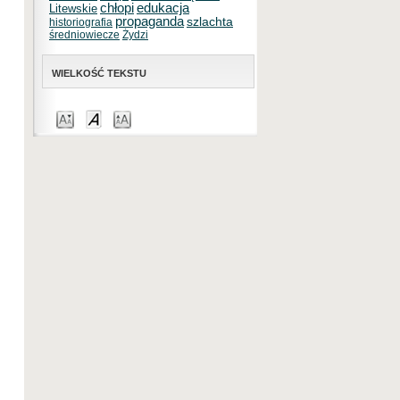
chłopi
edukacja
Litewskie
propaganda
szlachta
historiografia
średniowiecze
Żydzi
WIELKOŚĆ TEKSTU