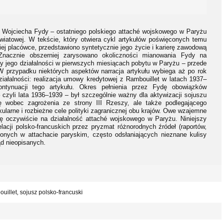
l. Wojciecha Fydy – ostatniego polskiego attaché wojskowego w Paryżu
wiatowej. W tekście, który otwiera cykl artykułów poświęconych temu
kiej placówce, przedstawiono syntetycznie jego życie i karierę zawodową
Znacznie obszerniej zarysowano okoliczności mianowania Fydy na
y jego działalności w pierwszych miesiącach pobytu w Paryżu – przede
W przypadku niektórych aspektów narracja artykułu wybiega aż po rok
ziałalności: realizacja umowy kredytowej z Rambouillet w latach 1937–
tynuacji tego artykułu. Okres pełnienia przez Fydę obowiązków
– czyli lata 1936–1939 – był szczególnie ważny dla aktywizacji sojuszu
się wobec zagrożenia ze strony III Rzeszy, ale także podlegającego
kularne i rozbieżne cele polityki zagranicznej obu krajów. Owe wzajemne
się oczywiście na działalność attaché wojskowego w Paryżu. Niniejszy
elacji polsko-francuskich przez pryzmat różnorodnych źródeł (raportów,
onych w attachacie paryskim, często odsłaniających nieznane kulisy
d nieopisanych.
illet, sojusz polsko-francuski