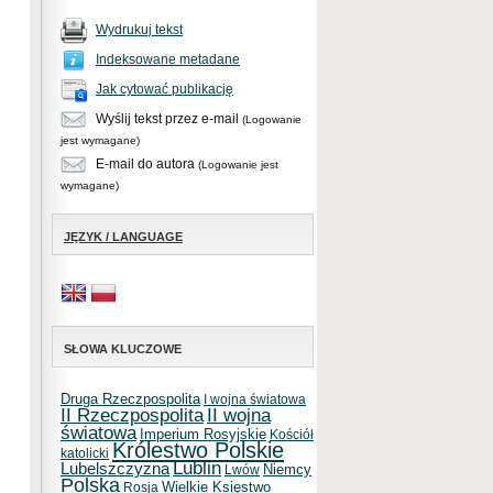
Wydrukuj tekst
Indeksowane metadane
Jak cytować publikację
Wyślij tekst przez e-mail
(Logowanie
jest wymagane)
E-mail do autora
(Logowanie jest
wymagane)
JĘZYK / LANGUAGE
SŁOWA KLUCZOWE
Druga Rzeczpospolita
I wojna światowa
II Rzeczpospolita
II wojna
światowa
Imperium Rosyjskie
Kościół
Królestwo Polskie
katolicki
Lublin
Lubelszczyzna
Niemcy
Lwów
Polska
Wielkie Księstwo
Rosja