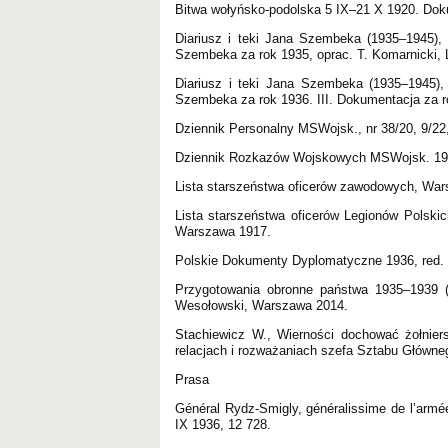
Bitwa wołyńsko-podolska 5 IX–21 X 1920. Doku
Diariusz i teki Jana Szembeka (1935–1945), 
Szembeka za rok 1935, oprac. T. Komarnicki,
Diariusz i teki Jana Szembeka (1935–1945), 
Szembeka za rok 1936. III. Dokumentacja za r
Dziennik Personalny MSWojsk., nr 38/20, 9/22,
Dziennik Rozkazów Wojskowych MSWojsk. 1919
Lista starszeństwa oficerów zawodowych, Wa
Lista starszeństwa oficerów Legionów Polski
Warszawa 1917.
Polskie Dokumenty Dyplomatyczne 1936, red. 
Przygotowania obronne państwa 1935–1939 (=
Wesołowski, Warszawa 2014.
Stachiewicz W., Wierności dochować żołnie
relacjach i rozważaniach szefa Sztabu Główn
Prasa
Général Rydz-Smigly, généralissime de l’armée
IX 1936, 12 728.