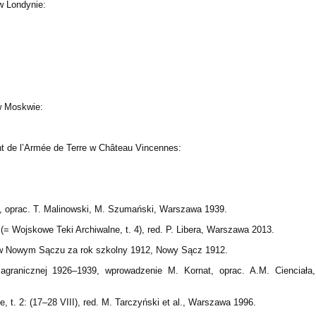
w Londynie:
w Moskwie:
nt de l’Armée de Terre w Château Vincennes:
ty, oprac. T. Malinowski, M. Szumański, Warszawa 1939.
(= Wojskowe Teki Archiwalne, t. 4), red. P. Libera, Warszawa 2013.
. w Nowym Sączu za rok szkolny 1912, Nowy Sącz 1912.
agranicznej 1926–1939, wprowadzenie M. Kornat, oprac. A.M. Cienciała,
t. 2: (17–28 VIII), red. M. Tarczyński et al., Warszawa 1996.