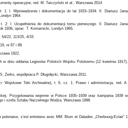
menty operacyjne, red. M. Tarczyński et al., Warszawa 2014.
t. 1: I. Wprowadzenie i dokumentacja do lat 1933–1934. II. Diariusz Jana
 Londyn 1964.
t. 2: I. Uzupełnienia do dokumentacji tomu pierwszego. II. Diariusz Jana
ok 1936, oprac. T. Komarnicki, Londyn 1965.
 54/22, 113/25, 4/33.
, nr 87 i 88.
rszawa 1922.
ch w dniu oddania Legionów Polskich Wojsku Polskiemu (12 kwietnia 1917),
S. Żerko, współpraca P. Długołęcki, Warszawa 2011.
 Wojskowe Teki Archiwalne), t. 6, cz. 1: Prawo i administracja, red. A.
rskiej. Przygotowania wojenne w Polsce 1935–1939 oraz kampania 1939 w
ego i szefa Sztabu Naczelnego Wodza, Warszawa 1998.
 polonaise, s’est entretenu avec MM. Blum et Daladier, „Cherbourg-Eclair” 1