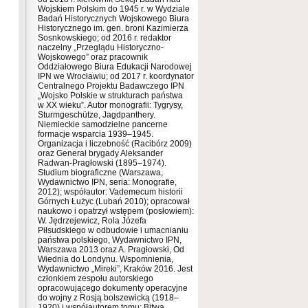
Wojskiem Polskim do 1945 r. w Wydziale
Badań Historycznych Wojskowego Biura
Historycznego im. gen. broni Kazimierza
Sosnkowskiego; od 2016 r. redaktor
naczelny „Przeglądu Historyczno-
Wojskowego” oraz pracownik
Oddziałowego Biura Edukacji Narodowej
IPN we Wrocławiu; od 2017 r. koordynator
Centralnego Projektu Badawczego IPN
„Wojsko Polskie w strukturach państwa
w XX wieku”. Autor monografii: Tygrysy,
Sturmgeschütze, Jagdpanthery.
Niemieckie samodzielne pancerne
formacje wsparcia 1939–1945.
Organizacja i liczebność (Racibórz 2009)
oraz Generał brygady Aleksander
Radwan-Pragłowski (1895–1974).
Studium biograficzne (Warszawa,
Wydawnictwo IPN, seria: Monografie,
2012); współautor: Vademecum historii
Górnych Łużyc (Lubań 2010); opracował
naukowo i opatrzył wstępem (posłowiem):
W. Jędrzejewicz, Rola Józefa
Piłsudskiego w odbudowie i umacnianiu
państwa polskiego, Wydawnictwo IPN,
Warszawa 2013 oraz A. Pragłowski, Od
Wiednia do Londynu. Wspomnienia,
Wydawnictwo „Mireki”, Kraków 2016. Jest
członkiem zespołu autorskiego
opracowującego dokumenty operacyjne
do wojny z Rosją bolszewicką (1918–
1920) i współautorem tomu: Bitwa