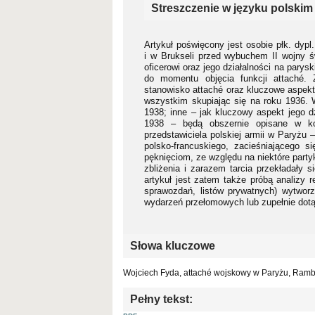
Streszczenie w języku polskim
Artykuł poświęcony jest osobie płk. dyp
i w Brukseli przed wybuchem II wojny ś
oficerowi oraz jego działalności na parys
do momentu objęcia funkcji attaché. 
stanowisko attaché oraz kluczowe aspekt
wszystkim skupiając się na roku 1936. 
1938; inne – jak kluczowy aspekt jego d
1938 – będą obszernie opisane w kon
przedstawiciela polskiej armii w Paryżu 
polsko-francuskiego, zacieśniającego 
pęknięciom, ze względu na niektóre party
zbliżenia i zarazem tarcia przekładały 
artykuł jest zatem także próbą analizy r
sprawozdań, listów prywatnych) wytworz
wydarzeń przełomowych lub zupełnie dotą
Słowa kluczowe
Wojciech Fyda, attaché wojskowy w Paryżu, Rambou
Pełny tekst: