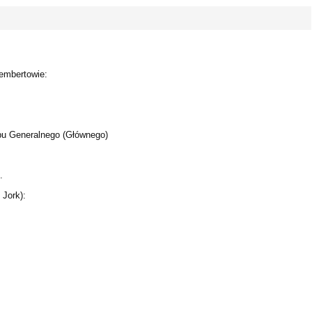
embertowie:
bu Generalnego (Głównego)
.
 Jork):