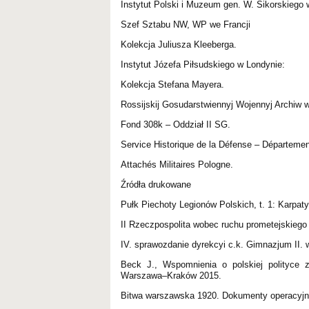
Instytut Polski i Muzeum gen. W. Sikorskiego 
Szef Sztabu NW, WP we Francji
Kolekcja Juliusza Kleeberga.
Instytut Józefa Piłsudskiego w Londynie:
Kolekcja Stefana Mayera.
Rossijskij Gosudarstwiennyj Wojennyj Archiw 
Fond 308k – Oddział II SG.
Service Historique de la Défense – Départeme
Attachés Militaires Pologne.
Źródła drukowane
Pułk Piechoty Legionów Polskich, t. 1: Karpa
II Rzeczpospolita wobec ruchu prometejskiego 
IV. sprawozdanie dyrekcyi c.k. Gimnazjum II
Beck J., Wspomnienia o polskiej polityce z
Warszawa–Kraków 2015.
Bitwa warszawska 1920. Dokumenty operacyjne, 