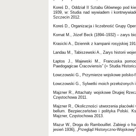
Koreś D., Oddział II Sztabu Głównego pod ki
1939, w: Studia nad wywiadem i kontrwywiade
Szczecin 2012.
Koreś D., Organizacja i liczebność Grupy Oper
Kornat M., Józef Beck (1894–1932) – zarys biog
Krasicki A., Dziennik z kampanii rosyjskiej 
Landau M., Tabiszewski A., Zarys historii woje
Łaptos J., Majewski M., Francuska pomoc 
Paedogagicae Cracoviensis” (= Studia Historic
Łowczowski G., Przymierze wojskowe polsko-fra
Łowczowski G., Sylwetki moich przełożonych i
Majzner R., Attachaty wojskowe Drugiej Rzecz
Częstochowa 2011.
Majzner R., Okoliczności utworzenia placówk
bellum. Bezpieczeństwo i polityka Polski. K
Majzner, Częstochowa 2013.
Mazur W., Droga do Rambouillet. Zabiegi o fr
jesień 1936), „Przegląd Historyczno-Wojskowy”