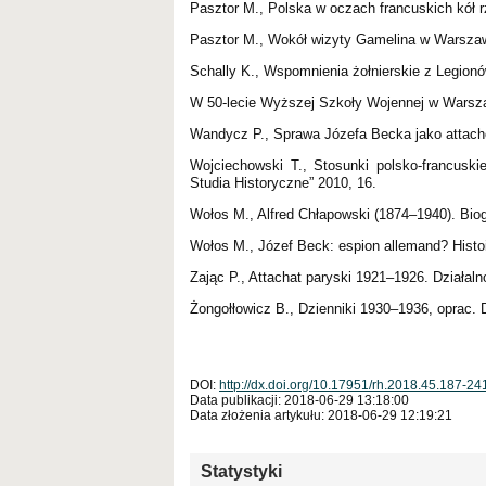
Pasztor M., Polska w oczach francuskich kół
Pasztor M., Wokół wizyty Gamelina w Warszawie
Schally K., Wspomnienia żołnierskie z Legionów
W 50-lecie Wyższej Szkoły Wojennej w Warsza
Wandycz P., Sprawa Józefa Becka jako attach
Wojciechowski T., Stosunki polsko-francusk
Studia Historyczne” 2010, 16.
Wołos M., Alfred Chłapowski (1874–1940). Biog
Wołos M., Józef Beck: espion allemand? Histoi
Zając P., Attachat paryski 1921–1926. Działa
Żongołłowicz B., Dzienniki 1930–1936, oprac.
DOI:
http://dx.doi.org/10.17951/rh.2018.45.187-24
Data publikacji: 2018-06-29 13:18:00
Data złożenia artykułu: 2018-06-29 12:19:21
Statystyki