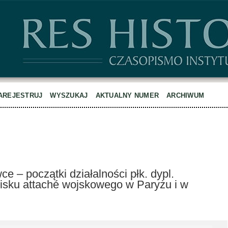
AREJESTRUJ
WYSZUKAJ
AKTUALNY NUMER
ARCHIWUM
e – początki działalności płk. dypl.
isku attaché wojskowego w Paryżu i w