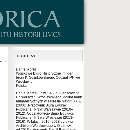
O AUTORZE
Daniel Koreś
Wojskowe Biuro Historyczne im. gen.
broni K. Sosnkowskiego, Oddział IPN we
Wrocławiu
Polska
Daniel Koreś (ur. w 1977 r.) – absolwent
Uniwersytetu Wrocławskiego, doktor nauk
humanistycznych w zakresie historii XX w.
(2008). Pracownik Biura Edukacji
Publicznej IPN w Warszawie (2010–
2012), Oddziałowego Biura Edukacji
Publicznej IPN we Wrocławiu (2013–
2016). W latach 2016–2018 dyrektor
Archiwum Wojskowego w Oleśnicy;
od 2018 r. kierownik Sekcji Badań nad