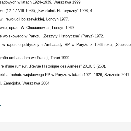
 rządowych w latach 1924–1939, Warszawa 1999.
 (12–17 VIII 1936), „Kwartalnik Historyczny” 1998, 4.
 i rewolucji bolszewickiej, Londyn 1977.
wie, oprac. W. Chocianowicz, Londyn 1969.
é wojskowego w Paryżu, „Zeszyty Historyczne” (Paryż) 1972.
ie w raporcie politycznym Ambasady RP w Paryżu z 1936 roku, „Słupskie
rafia ambasadora we Francji, Toruń 1999.
re d’une rumeur, „Revue Historique des Armées” 2010, 3 (260).
lność attachatu wojskowego RP w Paryżu w latach 1921–1926, Szczecin 2011.
 D. Zamojska, Warszawa 2004.
1