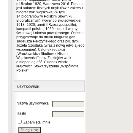
o Ukrainę 1920, Warszawa 2016. Ponadto
jest autorem licznych artykułów z zakresu:
biografistyki wojskowej (w tym
14 biogramów w Polskim Słowniku
Biograficznym), wojny polsko-sowieckiej
1918–1920, armii II Rzeczypospolitej,
kampanii polskiej 1939 r. oraz II wojny
światowej i okresu powojennego. Obecnie
przygotowuje do druku biografię gen.
Tadeusza Pełczyńskiego oraz płk. dypl.
Józefa Szostaka (wraz z nową edycją jego
wspomnień). Członek redakcji
„Wrocławskich Studiów z Historii
Wojskowości” oraz Z dziejów walk
o niepodległość. Członek władz
krajowych Stowarzyszenia „Wspólnota
Polska”
UŻYTKOWNIK
Nazwa użytkownika
Hasło
Zapamiętaj mnie