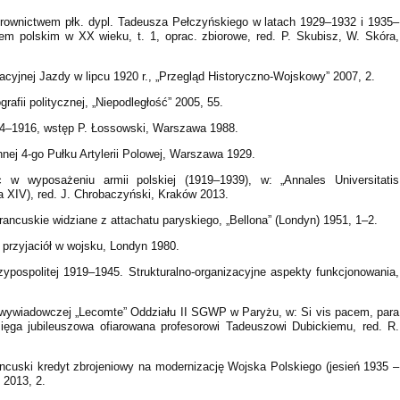
erownictwem płk. dypl. Tadeusza Pełczyńskiego w latach 1929–1932 i 1935–
m polskim w XX wieku, t. 1, oprac. zbiorowe, red. P. Skubisz, W. Skóra,
acyjnej Jazdy w lipcu 1920 r., „Przegląd Historyczno-Wojskowy” 2007, 2.
rafii politycznej, „Niepodległość” 2005, 55.
1914–1916, wstęp P. Łossowski, Warszawa 1988.
nnej 4-go Pułku Artylerii Polowej, Warszawa 1929.
w wyposażeniu armii polskiej (1919–1939), w: „Annales Universitatis
a XIV), red. J. Chrobaczyński, Kraków 2013.
ncuskie widziane z attachatu paryskiego, „Bellona” (Londyn) 1951, 1–2.
 przyjaciół w wojsku, Londyn 1980.
ypospolitej 1919–1945. Strukturalno-organizacyjne aspekty funkcjonowania,
i wywiadowczej „Lecomte” Oddziału II SGWP w Paryżu, w: Si vis pacem, para
sięga jubileuszowa ofiarowana profesorowi Tadeuszowi Dubickiemu, red. R.
ancuski kredyt zbrojeniowy na modernizację Wojska Polskiego (jesień 1935 –
 2013, 2.