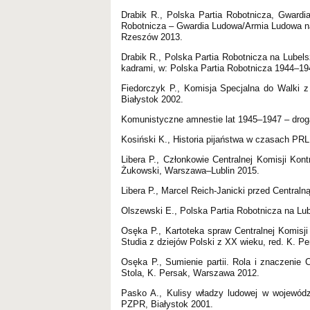
Drabik R., Polska Partia Robotnicza, Gward
Robotnicza – Gwardia Ludowa/Armia Ludowa na
Rzeszów 2013.
Drabik R., Polska Partia Robotnicza na Lubels
kadrami, w: Polska Partia Robotnicza 1944–194
Fiedorczyk P., Komisja Specjalna do Walki 
Białystok 2002.
Komunistyczne amnestie lat 1945–1947 – droga
Kosiński K., Historia pijaństwa w czasach PRL
Libera P., Członkowie Centralnej Komisji Kon
Żukowski, Warszawa–Lublin 2015.
Libera P., Marcel Reich-Janicki przed Centraln
Olszewski E., Polska Partia Robotnicza na Lu
Osęka P., Kartoteka spraw Centralnej Komisji
Studia z dziejów Polski z XX wieku, red. K. P
Osęka P., Sumienie partii. Rola i znaczenie C
Stola, K. Persak, Warszawa 2012.
Pasko A., Kulisy władzy ludowej w województ
PZPR, Białystok 2001.