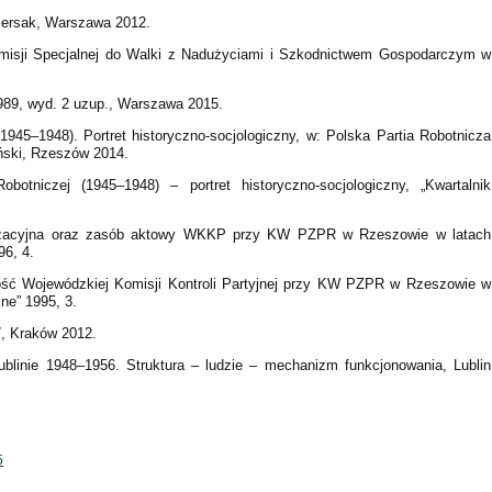
 Persak, Warszawa 2012.
Komisji Specjalnej do Walki z Nadużyciami i Szkodnictwem Gospodarczym w
1989, wyd. 2 uzup., Warszawa 2015.
 (1945–1948). Portret historyczno-socjologiczny, w: Polska Partia Robotnicza
iński, Rzeszów 2014.
obotniczej (1945–1948) – portret historyczno-socjologiczny, „Kwartalnik
ganizacyjna oraz zasób aktowy WKKP przy KW PZPR w Rzeszowie w latach
96, 4.
alność Wojewódzkiej Komisji Kontroli Partyjnej przy KW PZPR w Rzeszowie w
ne” 1995, 3.
, Kraków 2012.
inie 1948–1956. Struktura – ludzie – mechanizm funkcjonowania, Lublin
5