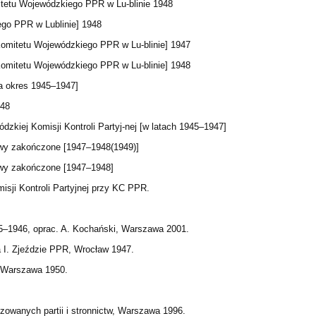
tetu Wojewódzkiego PPR w Lu-blinie 1948
go PPR w Lublinie] 1948
[Komitetu Wojewódzkiego PPR w Lu-blinie] 1947
[Komitetu Wojewódzkiego PPR w Lu-blinie] 1948
a okres 1945–1947]
948
dzkiej Komisji Kontroli Partyj-nej [w latach 1945–1947]
awy zakończone [1947–1948(1949)]
awy zakończone [1947–1948]
isji Kontroli Partyjnej przy KC PPR.
5–1946, oprac. A. Kochański, Warszawa 2001.
na I. Zjeździe PPR, Wrocław 1947.
, Warszawa 1950.
zowanych partii i stronnictw, Warszawa 1996.