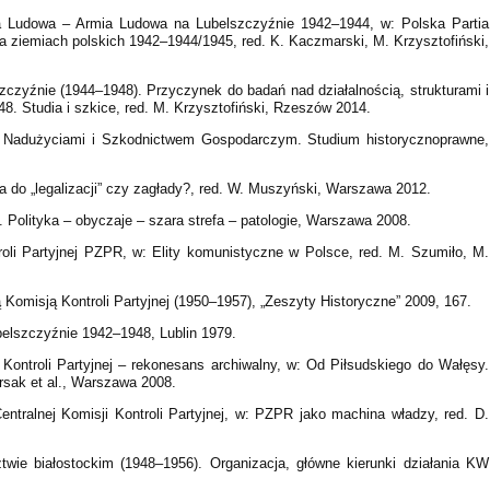
ia Ludowa – Armia Ludowa na Lubelszczyźnie 1942–1944, w: Polska Partia
 ziemiach polskich 1942–1944/1945, red. K. Kaczmarski, M. Krzysztofiński,
zczyźnie (1944–1948). Przyczynek do badań nad działalnością, strukturami i
8. Studia i szkice, red. M. Krzysztofiński, Rzeszów 2014.
z Nadużyciami i Szkodnictwem Gospodarczym. Studium historycznoprawne,
 do „legalizacji” czy zagłady?, red. W. Muszyński, Warszawa 2012.
. Polityka – obyczaje – szara strefa – patologie, Warszawa 2008.
troli Partyjnej PZPR, w: Elity komunistyczne w Polsce, red. M. Szumiło, M.
ą Komisją Kontroli Partyjnej (1950–1957), „Zeszyty Historyczne” 2009, 167.
belszczyźnie 1942–1948, Lublin 1979.
 Kontroli Partyjnej – rekonesans archiwalny, w: Od Piłsudskiego do Wałęsy.
ersak et al., Warszawa 2008.
entralnej Komisji Kontroli Partyjnej, w: PZPR jako machina władzy, red. D.
wie białostockim (1948–1956). Organizacja, główne kierunki działania KW