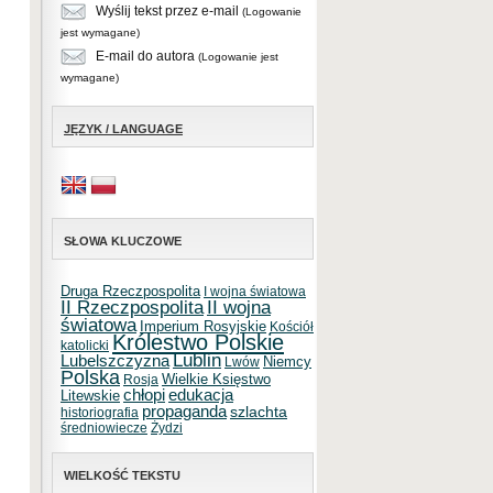
Wyślij tekst przez e-mail
(Logowanie
jest wymagane)
E-mail do autora
(Logowanie jest
wymagane)
JĘZYK / LANGUAGE
SŁOWA KLUCZOWE
Druga Rzeczpospolita
I wojna światowa
II Rzeczpospolita
II wojna
światowa
Imperium Rosyjskie
Kościół
Królestwo Polskie
katolicki
Lublin
Lubelszczyzna
Niemcy
Lwów
Polska
Wielkie Księstwo
Rosja
chłopi
edukacja
Litewskie
propaganda
szlachta
historiografia
średniowiecze
Żydzi
WIELKOŚĆ TEKSTU