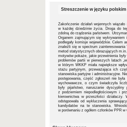
Streszczenie w języku polskim
Zakończenie działań wojennych wiązało s
w każdej dziedzinie życia. Droga do teg
zdolną do rządzenia państwem. Utrzymani
Organem zajmującym się wykrywaniem i ka
podlegały komisje wojewódzkie. Celem ar
znaleźli się w spectrum zainteresowania 
metod statystycznych obrazujących m.in. 
motywów pokaże, jakie przewinienia były 
problemów partii w pierwszych latach „w
w którym WKKP miała największe wpływy
stażu partyjnym, przeważająca ich czę
stanowiska partyjne i administracyjne. 
postępowania, część zgłoszeń nie była 
wychowawcze, o czym świadczyła liczba
były pijaństwo, naruszanie dyscypliny 
z podziemiem niepodległościowym i prz
kierownictwa w przeszłości działaczy.
odstępowała od wykluczenia sprawującyc
kandydatów na te stanowiska. Wnioski
w porównaniu z ogółem członków PPR w w