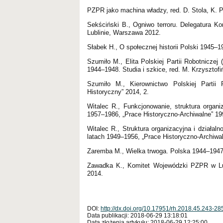
PZPR jako machina władzy, red. D. Stola, K.
Sekściński B., Ogniwo terroru. Delegatura 
Lublinie, Warszawa 2012.
Słabek H., O społecznej historii Polski 1945–
Szumiło M., Elita Polskiej Partii Robotniczej
1944–1948. Studia i szkice, red. M. Krzysztof
Szumiło M., Kierownictwo Polskiej Partii R
Historyczny” 2014, 2.
Witalec R., Funkcjonowanie, struktura or
1957–1986, „Prace Historyczno-Archiwalne” 19
Witalec R., Struktura organizacyjna i dział
latach 1949–1956, „Prace Historyczno-Archiwal
Zaremba M., Wielka trwoga. Polska 1944–1947
Zawadka K., Komitet Wojewódzki PZPR w Lubl
2014.
DOI:
http://dx.doi.org/10.17951/rh.2018.45.243-28
Data publikacji: 2018-06-29 13:18:01
Data złożenia artykułu: 2018-06-29 12:25:00