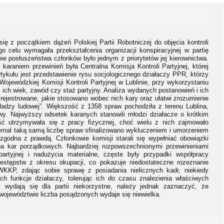
ię z początkiem dążeń Polskiej Partii Robotniczej do objęcia kontroli
o celu wymagała przekształcenia organizacji konspiracyjnej w partię
e posłuszeństwa członków było jednym z priorytetów jej kierownictwa.
raniem przewinień była Centralna Komisja Kontroli Partyjnej, której
tykułu jest przedstawienie rysu socjologicznego działaczy PPR, którzy
Wojewódzkiej Komisji Kontroli Partyjnej w Lublinie, przy wykorzystaniu
ich wiek, zawód czy staż partyjny. Analiza wydanych postanowień i ich
rejestrowane, jakie stosowano wobec nich kary oraz ułatwi zrozumienie
ładzy ludowej”. Większość z 1358 spraw pochodziła z terenu Lublina,
. Najwyższy odsetek karanych stanowili młodzi działacze o krótkim
ść utrzymywała się z pracy fizycznej, choć wielu z nich zajmowało
Niemal taką samą liczbę spraw sfinalizowano wykluczeniem i umorzeniem
zgodna z prawdą. Członkowie komisji starali się wypełniać obowiązki
 kar porządkowych. Najbardziej rozpowszechnionymi przewinieniami
partyjnej i nadużycia materialne, częste były przypadki współpracy
estępstw z okresu okupacji, co pokazuje niedostateczne rozeznanie
 WKKP, zdając sobie sprawę z posiadania nielicznych kadr, niekiedy
h funkcje działaczy, tolerując ich do czasu znalezienia właściwych
 wydają się dla partii niekorzystne, należy jednak zaznaczyć, że
ojewództwie liczba posądzonych wydaje się niewielka.