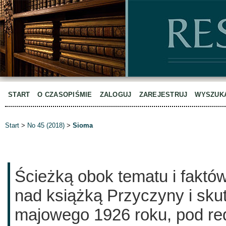
START
O CZASOPIŚMIE
ZALOGUJ
ZAREJESTRUJ
WYSZUK
Start
>
No 45 (2018)
>
Sioma
Ścieżką obok tematu i faktów.
nad książką Przyczyny i sku
majowego 1926 roku, pod r