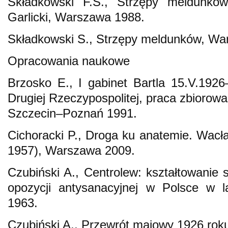
Składkowski F.S., Strzępy meldunkó
Garlicki, Warszawa 1988.
Składkowski S., Strzępy meldunków, Wa
Opracowania naukowe
Brzosko E., I gabinet Bartla 15.V.1926
Drugiej Rzeczypospolitej, praca zbiorowa,
Szczecin–Poznań 1991.
Cichoracki P., Droga ku anatemie. Wacł
1957), Warszawa 2009.
Czubiński A., Centrolew: kształtowanie 
opozycji antysanacyjnej w Polsce w 
1963.
Czubiński A., Przewrót majowy 1926 ro