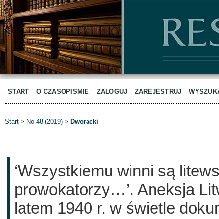
START
O CZASOPIŚMIE
ZALOGUJ
ZAREJESTRUJ
WYSZUK
Start
>
No 48 (2019)
>
Dworacki
‘Wszystkiemu winni są litew
prowokatorzy…’. Aneksja Li
latem 1940 r. w świetle dok