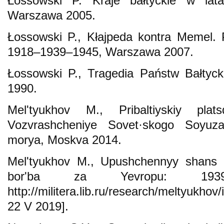
Łossowski P. Kraje bałtyckie w lat
Warszawa 2005.
Łossowski P., Kłajpeda kontra Memel. 
1918–1939–1945, Warszawa 2007.
Łossowski P., Tragedia Państw Bałtyc
1990.
Mel'tyukhov M., Pribaltiyskiy pla
Vozvrashcheniye Sovet·skogo Soyuz
morya, Moskva 2014.
Mel'tyukhov M., Upushchennyy shans S
bor'ba za Yevropu: 1939–
http://militera.lib.ru/research/meltyukh
22 V 2019].