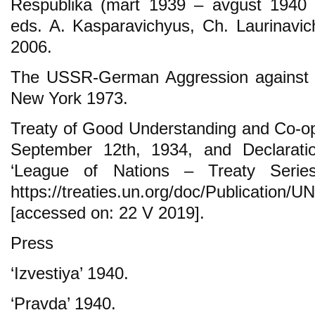
Respublika (mart 1939 – avgust 1940 
eds. A. Kasparavichyus, Ch. Laurinavic
2006.
The USSR-German Aggression against Li
New York 1973.
Treaty of Good Understanding and Co-op
September 12th, 1934, and Declarati
‘League of Nations – Treaty Serie
https://treaties.un.org/doc/Publicatio
[accessed on: 22 V 2019].
Press
‘Izvestiya’ 1940.
‘Pravda’ 1940.