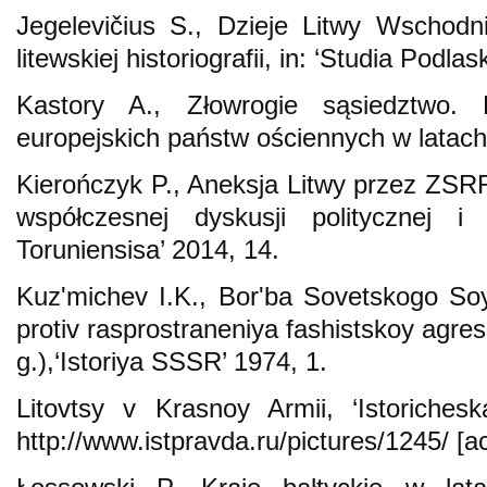
Jegelevičius S., Dzieje Litwy Wschod
litewskiej historiografii, in: ‘Studia Podlas
Kastory A., Złowrogie sąsiedztwo. 
europejskich państw ościennych w latac
Kierończyk P., Aneksja Litwy przez ZSR
współczesnej dyskusji politycznej i 
Toruniensisa’ 2014, 14.
Kuz'michev I.K., Bor'ba Sovetskogo So
protiv rasprostraneniya fashistskoy agress
g.),‘Istoriya SSSR’ 1974, 1.
Litovtsy v Krasnoy Armii, ‘Istoriche
http://www.istpravda.ru/pictures/1245/ [