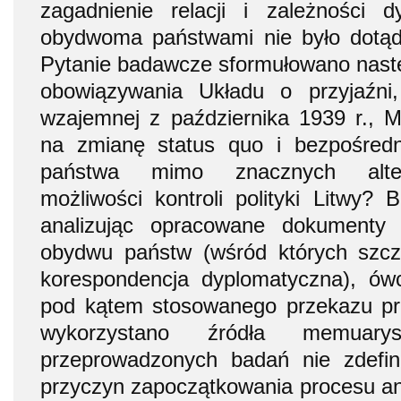
zagadnienie relacji i zależności 
obydwoma państwami nie było dotąd
Pytanie badawcze sformułowano nast
obowiązywania Układu o przyjaźni
wzajemnej z października 1939 r., 
na zmianę status quo i bezpośredn
państwa mimo znacznych alter
możliwości kontroli polityki Litwy?
analizując opracowane dokumenty 
obydwu państw (wśród których szcz
korespondencja dyplomatyczna), ów
pod kątem stosowanego przekazu p
wykorzystano źródła memuar
przeprowadzonych badań nie zdefi
przyczyn zapoczątkowania procesu an