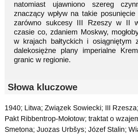
natomiast ujawniono szereg czy
znaczący wpływ na takie posunięcie
zarówno sukcesy III Rzeszy w II 
czasie co, zdaniem Moskwy, mogłoby
w krajach bałtyckich i osiągniętym
dalekosiężne plany imperialne Krem
granic w regionie.
Słowa kluczowe
1940; Litwa; Związek Sowiecki; III Rzesza
Pakt Ribbentrop-Mołotow; traktat o wzaj
Smetona; Juozas Urbšys; Józef Stalin; W