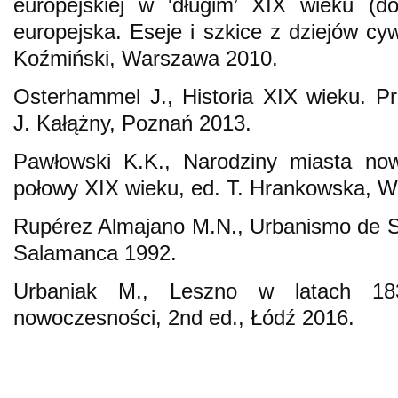
europejskiej w ‘długim’ XIX wieku (do
europejska. Eseje i szkice z dziejów cywi
Koźmiński, Warszawa 2010.
Osterhammel J., Historia XIX wieku. Prz
J. Kałążny, Poznań 2013.
Pawłowski K.K., Narodziny miasta now
połowy XIX wieku, ed. T. Hrankowska, 
Rupérez Almajano M.N., Urbanismo de Sa
Salamanca 1992.
Urbaniak M., Leszno w latach 1
nowoczesności, 2nd ed., Łódź 2016.