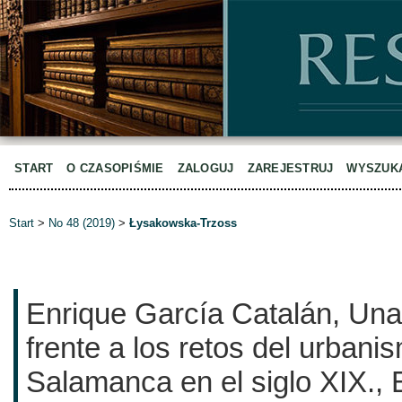
START
O CZASOPIŚMIE
ZALOGUJ
ZAREJESTRUJ
WYSZUK
Start
>
No 48 (2019)
>
Łysakowska-Trzoss
Enrique García Catalán, Una 
frente a los retos del urban
Salamanca en el siglo XIX., 