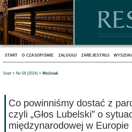
START
O CZASOPIŚMIE
ZALOGUJ
ZAREJESTRUJ
WYSZUK
Start
>
No 58 (2024)
>
Woźniak
Co powinniśmy dostać z parc
czyli „Głos Lubelski” o sytuac
międzynarodowej w Europie