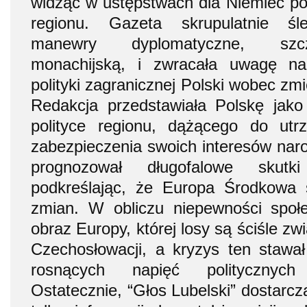
widząc w ustępstwach dla Niemiec pot
regionu. Gazeta skrupulatnie śl
manewry dyplomatyczne, szcze
monachijską, i zwracała uwagę na
polityki zagranicznej Polski wobec zm
Redakcja przedstawiała Polskę jak
polityce regionu, dążącego do utrz
zabezpieczenia swoich interesów naro
prognozował długofalowe skutk
podkreślając, że Europa Środkowa s
zmian. W obliczu niepewności społe
obraz Europy, której losy są ściśle z
Czechosłowacji, a kryzys ten stawa
rosnących napięć politycznych
Ostatecznie, “Głos Lubelski” dostarcz