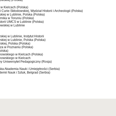
dowskiej (Polska)
w Kielcach (Polska)
i Curie-Skłodowskiej, Wydział Historii i Archeologii (Polska)
kiej w Lublinie, Polska (Polska)
rnika w Toruniu (Polska)
istorii UMCS w Lublinie (Polska)
owskiej w Lublinie
iej w Lublinie, Instytut Historii
skiej w Lublinie, Polska (Polska)
skiej, Polska (Polska)
cza w Poznaniu (Polska)
olska)
nowskiego w Kielcach (Polska)
anowskiego w Kielcach
wy Uniwersytet Pedagogiczny (Rosja)
bska Akademia Nauk i Umiejętności (Serbia)
ademii Nauk i Sztuk, Belgrad (Serbia)