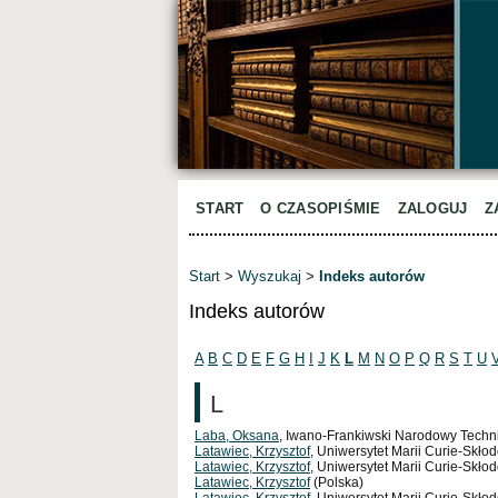
START
O CZASOPIŚMIE
ZALOGUJ
Z
Start
>
Wyszukaj
>
Indeks autorów
Indeks autorów
A
B
C
D
E
F
G
H
I
J
K
L
M
N
O
P
Q
R
S
T
U
L
Laba, Oksana
, Iwano-Frankiwski Narodowy Techni
Latawiec, Krzysztof
, Uniwersytet Marii Curie-Skło
Latawiec, Krzysztof
, Uniwersytet Marii Curie-Skłod
Latawiec, Krzysztof
(Polska)