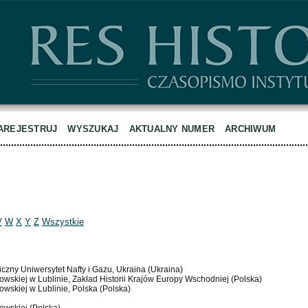
AREJESTRUJ
WYSZUKAJ
AKTUALNY NUMER
ARCHIWUM
V
W
X
Y
Z
Wszystkie
czny Uniwersytet Nafty i Gazu, Ukraina (Ukraina)
dowskiej w Lublinie, Zakład Historii Krajów Europy Wschodniej (Polska)
owskiej w Lublinie, Polska (Polska)