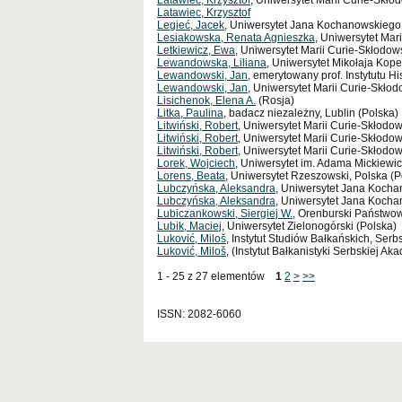
Latawiec, Krzysztof
, Uniwersytet Marii Curie-Skło
Latawiec, Krzysztof
Legieć, Jacek
, Uniwersytet Jana Kochanowskiego 
Lesiakowska, Renata Agnieszka
, Uniwersytet Mari
Letkiewicz, Ewa
, Uniwersytet Marii Curie-Skłodows
Lewandowska, Liliana
, Uniwersytet Mikołaja Kope
Lewandowski, Jan
, emerytowany prof. Instytutu H
Lewandowski, Jan
, Uniwersytet Marii Curie-Skłod
Lisichenok, Elena A.
(Rosja)
Litka, Paulina
, badacz niezależny, Lublin (Polska)
Litwiński, Robert
, Uniwersytet Marii Curie-Skłodowsk
Litwiński, Robert
, Uniwersytet Marii Curie-Skłodow
Litwiński, Robert
, Uniwersytet Marii Curie-Skłodow
Lorek, Wojciech
, Uniwersytet im. Adama Mickiewi
Lorens, Beata
, Uniwersytet Rzeszowski, Polska (P
Lubczyńska, Aleksandra
, Uniwersytet Jana Kocha
Lubczyńska, Aleksandra
, Uniwersytet Jana Koch
Lubiczankowski, Siergiej W.
, Orenburski Państwo
Lubik, Maciej
, Uniwersytet Zielonogórski (Polska)
Luković, Miloš
, Instytut Studiów Bałkańskich, Ser
Luković, Miloš
, (Instytut Bałkanistyki Serbskiej Ak
1 - 25 z 27 elementów
1
2
>
>>
ISSN: 2082-6060