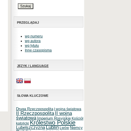
PRZEGLĄDAJ
wg numeru
wg autora
wg tytułu
Inne czasopisma
JĘZYK / LANGUAGE
SŁOWA KLUCZOWE
Druga Rzeczpospolita
I wojna światowa
II Rzeczpospolita
II wojna
światowa
Imperium Rosyjskie
Kościół
Królestwo Polskie
katolicki
Lublin
Lubelszczyzna
Niemcy
Lwów