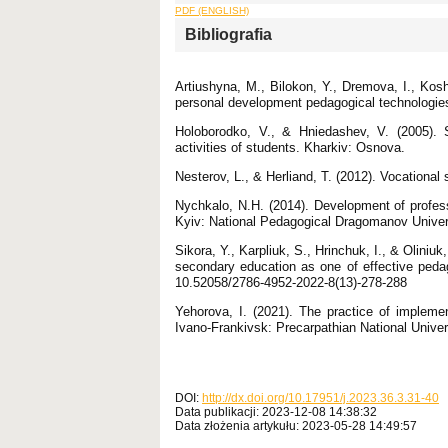
PDF (ENGLISH)
Bibliografia
Artiushyna, M., Bilokon, Y., Dremova, I., Kos
personal development pedagogical technologies 
Holoborodko, V., & Hniedashev, V. (2005). S
activities of students. Kharkiv: Osnova.
Nesterov, L., & Herliand, T. (2012). Vocationa
Nychkalo, N.H. (2014). Development of professi
Kyiv: National Pedagogical Dragomanov Univer
Sikora, Y., Karpliuk, S., Hrinchuk, I., & Oliniu
secondary education as one of effective pedag
10.52058/2786-4952-2022-8(13)-278-288
Yehorova, I. (2021). The practice of impleme
Ivano-Frankivsk: Precarpathian National Univer
DOI:
http://dx.doi.org/10.17951/j.2023.36.3.31-40
Data publikacji: 2023-12-08 14:38:32
Data złożenia artykułu: 2023-05-28 14:49:57