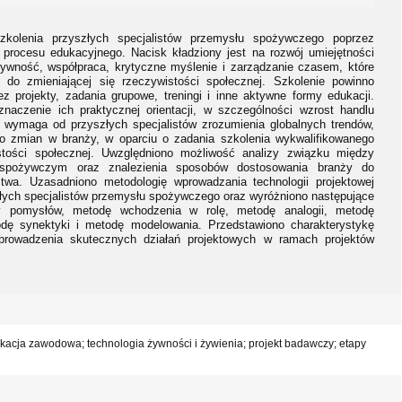
zkolenia przyszłych specjalistów przemysłu spożywczego poprzez
 procesu edukacyjnego. Nacisk kładziony jest na rozwój umiejętności
tywność, współpraca, krytyczne myślenie i zarządzanie czasem, które
do zmieniającej się rzeczywistości społecznej. Szkolenie powinno
ez projekty, zadania grupowe, treningi i inne aktywne formy edukacji.
naczenie ich praktycznej orientacji, w szczególności wzrost handlu
 wymaga od przyszłych specjalistów zrozumienia globalnych trendów,
do zmian w branży, w oparciu o zadania szkolenia wykwalifikowanego
stości społecznej. Uwzględniono możliwość analizy związku między
spożywczym oraz znalezienia sposobów dostosowania branży do
wa. Uzasadniono metodologię wprowadzania technologii projektowej
łych specjalistów przemysłu spożywczego oraz wyróżniono następujące
y pomysłów, metodę wchodzenia w rolę, metodę analogii, metodę
dę synektyki i metodę modelowania. Przedstawiono charakterystykę
prowadzenia skutecznych działań projektowych w ramach projektów
ukacja zawodowa; technologia żywności i żywienia; projekt badawczy; etapy