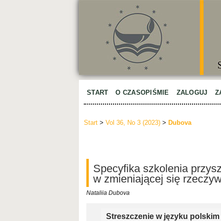
START
O CZASOPIŚMIE
ZALOGUJ
Z
Start
>
Vol 36, No 3 (2023)
>
Dubova
Specyfika szkolenia przys
w zmieniającej się rzeczyw
Nataliia Dubova
Streszczenie w języku polskim