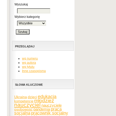
Wyszukaj
Wybierz kategorię
PRZEGLĄDAJ
wg numeru
wg autora
wg tytułu
Inne czasopisma
SŁOWA KLUCZOWE
edukacja
Ukraina
dzieci
młodzież
kompetencje
nauczyciel
nauczyciele
praca
pandemia
osobowość
socjalna
pracownik socjalny