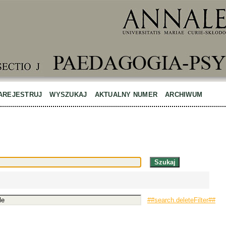
AREJESTRUJ
WYSZUKAJ
AKTUALNY NUMER
ARCHIWUM
##search.deleteFilter##