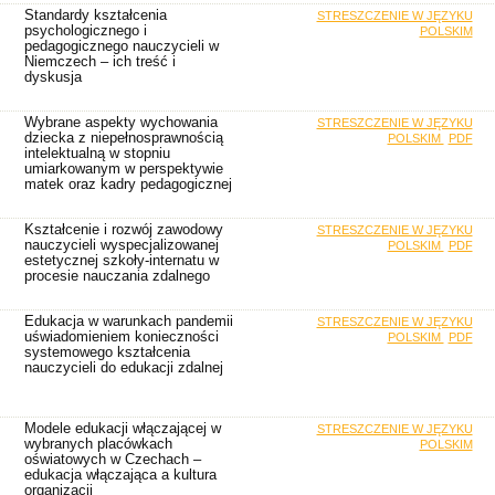
Standardy kształcenia
STRESZCZENIE W JĘZYKU
psychologicznego i
POLSKIM
pedagogicznego nauczycieli w
Niemczech – ich treść i
dyskusja
Wybrane aspekty wychowania
STRESZCZENIE W JĘZYKU
dziecka z niepełnosprawnością
POLSKIM
PDF
intelektualną w stopniu
umiarkowanym w perspektywie
matek oraz kadry pedagogicznej
Kształcenie i rozwój zawodowy
STRESZCZENIE W JĘZYKU
nauczycieli wyspecjalizowanej
POLSKIM
PDF
estetycznej szkoły-internatu w
procesie nauczania zdalnego
Edukacja w warunkach pandemii
STRESZCZENIE W JĘZYKU
uświadomieniem konieczności
POLSKIM
PDF
systemowego kształcenia
nauczycieli do edukacji zdalnej
Modele edukacji włączającej w
STRESZCZENIE W JĘZYKU
wybranych placówkach
POLSKIM
oświatowych w Czechach –
edukacja włączająca a kultura
organizacji