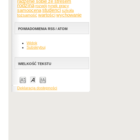
radzenie sobie ze stresem
rodzina
rozwój
rynek pracy
samoocena
studenci
szkoła
wartości
wychowanie
tożsamość
POWIADOMIENIA RSS / ATOM
Widok
Subskrybuj
WIELKOŚĆ TEKSTU
Deklaracja dostępności