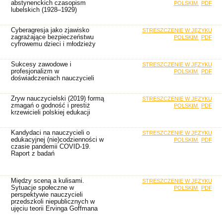
abstynenckich czasopism
POLSKIM
PDF
lubelskich (1928–1929)
Cyberagresja jako zjawisko
STRESZCZENIE W JĘZYKU
zagrażające bezpieczeństwu
POLSKIM
PDF
cyfrowemu dzieci i młodzieży
Sukcesy zawodowe i
STRESZCZENIE W JĘZYKU
profesjonalizm w
POLSKIM
PDF
doświadczeniach nauczycieli
Zryw nauczycielski (2019) formą
STRESZCZENIE W JĘZYKU
zmagań o godność i prestiż
POLSKIM
PDF
krzewicieli polskiej edukacji
Kandydaci na nauczycieli o
STRESZCZENIE W JĘZYKU
edukacyjnej (nie)codzienności w
POLSKIM
PDF
czasie pandemii COVID-19.
Raport z badań
Między sceną a kulisami.
STRESZCZENIE W JĘZYKU
Sytuacje społeczne w
POLSKIM
PDF
perspektywie nauczycieli
przedszkoli niepublicznych w
ujęciu teorii Ervinga Goffmana