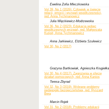
Ewelina Zofia Mleczkowska
Vol 39, No 1 (2026): Człowiek w świecie
relacji, emocji i wyzwań współczesności,
red. Anna Tychmanowicz
Julia Więckiewicz-Modrzewska
Vol 36, No 2 (2023): Edukacja wobec
współczesnych wyzwań, red. Małgorzata
Kuśpit, Anna Tychmanowicz
Anna Jarkiewicz, Elżbieta Szulewicz
Vol 30, No 2 (2017)
Grażyna Bartkowiak, Agnieszka Krugiełk
Vol 30, No 4 (2017): Zagrożenia w sferze
działań pomocowych, red. Anna Kanios
Teresa Zbyrad
Vol 32, No 3 (2019): Wybrane problemy
pedagogiki bezpieczeństwa, red. Ryszard
Bera
Marcin Rojek
Vol 31, No 2 (2018): Problemy edukacji