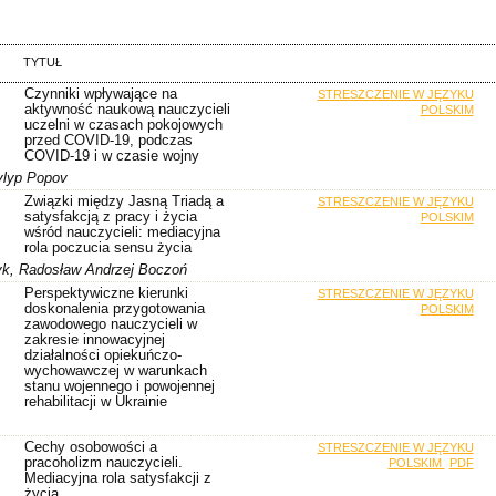
TYTUŁ
Czynniki wpływające na
STRESZCZENIE W JĘZYKU
aktywność naukową nauczycieli
POLSKIM
uczelni w czasach pokojowych
przed COVID-19, podczas
COVID-19 i w czasie wojny
ylyp Popov
Związki między Jasną Triadą a
STRESZCZENIE W JĘZYKU
satysfakcją z pracy i życia
POLSKIM
wśród nauczycieli: mediacyjna
rola poczucia sensu życia
yk, Radosław Andrzej Boczoń
Perspektywiczne kierunki
STRESZCZENIE W JĘZYKU
doskonalenia przygotowania
POLSKIM
zawodowego nauczycieli w
zakresie innowacyjnej
działalności opiekuńczo-
wychowawczej w warunkach
stanu wojennego i powojennej
rehabilitacji w Ukrainie
Cechy osobowości a
STRESZCZENIE W JĘZYKU
pracoholizm nauczycieli.
POLSKIM
PDF
Mediacyjna rola satysfakcji z
życia