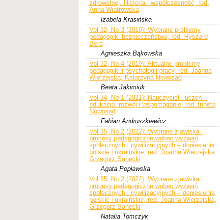
zdrowotnej. Historia i współczesność, red.
Anna Wiatrowska
Izabela Krasińska
Vol 32, No 3 (2019): Wybrane problemy
pedagogiki bezpieczeństwa, red. Ryszard
Bera
Agnieszka Bąkowska
Vol 32, No 4 (2019): Aktualne problemy
pedagogiki i psychologii pracy, red. Joanna
Wierzejska, Katarzyna Nowosad
Beata Jakimiuk
Vol 34, No 1 (2021): Nauczyciel i uczeń –
edukacja, rozwój i wspomaganie, red. Inneta
Nowosad
Fabian Andruszkiewicz
Vol 35, No 2 (2022): Wybrane zjawiska i
procesy pedagogiczne wobec wyzwań
społecznych i cywilizacyjnych – doniesienia
polskie i ukraińskie, red. Joanna Wierzejska,
Grzegorz Sanecki
Agata Popławska
Vol 35, No 2 (2022): Wybrane zjawiska i
procesy pedagogiczne wobec wyzwań
społecznych i cywilizacyjnych – doniesienia
polskie i ukraińskie, red. Joanna Wierzejska,
Grzegorz Sanecki
Natalia Tomczyk