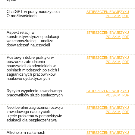
ChatGPT w pracy nauczyciela.
STRESZCZENIE W JĘZYKU
O możliwościach
POLSKIM
PDF
Aspekt relacji w
STRESZCZENIE W JĘZYKU
konstruktywistycznej edukacji
POLSKIM
PDF
wczesnoszkolnej – analiza
doświadczeń nauczycieli
Postawy i dobre praktyki w
STRESZCZENIE W JĘZYKU
obszarze zatrudnienia
POLSKIM
PDF
nauczycieli akademickich w
opiniach młodszych polskich i
zagranicznych pracowników
naukowo-dydaktycznych
a
Ryzyko wypalenia zawodowego
STRESZCZENIE W JĘZYKU
pracowników służb społecznych
POLSKIM
PDF
Neoliberalne zagrożenia rozwoju
STRESZCZENIE W JĘZYKU
zawodowego nauczycieli –
POLSKIM
PDF
ujęcie problemu w perspektywie
edukacji dla bezpieczeństwa
Alkoholizm na łamach
STRESZCZENIE W JĘZYKU