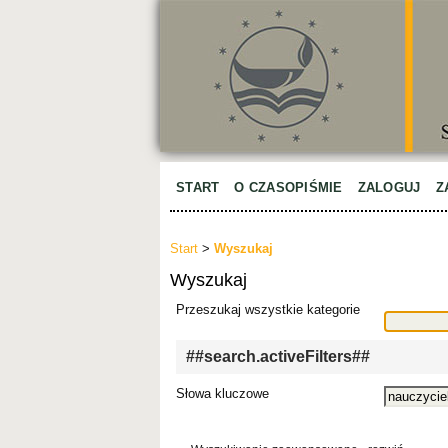
START
O CZASOPIŚMIE
ZALOGUJ
Z
Start
>
Wyszukaj
Wyszukaj
Przeszukaj wszystkie kategorie
##search.activeFilters##
Słowa kluczowe