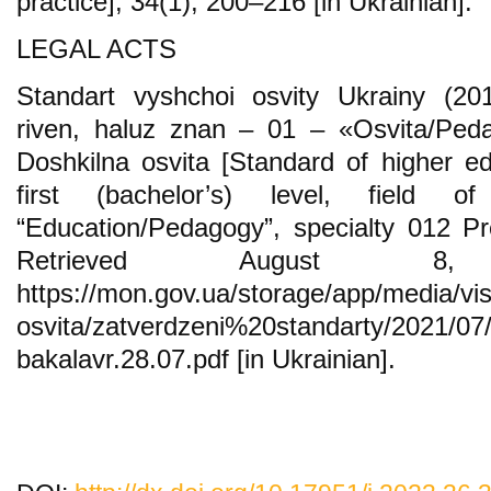
practice], 34(1), 200–216 [in Ukrainian].
LEGAL ACTS
Standart vyshchoi osvity Ukrainy (201
riven, haluz znan – 01 – «Osvita/Peda
Doshkilna osvita [Standard of higher ed
first (bachelor’s) level, fiel
“Education/Pedagogy”, specialty 012 Pr
Retrieved August 8
https://mon.gov.ua/storage/app/media/vi
osvita/zatverdzeni%20standarty/2021/07
bakalavr.28.07.pdf [in Ukrainian].