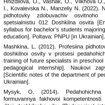
Hnizdilova, O., Vashak, O., Vilkhova O
I., Kovalevska N., Manzeliy N. (2022). 
pidhotovky zdobuvachiv osvitnoho 
spetsialnistiu 012 Doshkilna osvita [En
syllabus for bachelor’s students majorin
education]. Poltava: PNPU [in Ukrainian]
Mashkina, L. (2012). Profesiina pidhoto
doshkilnoi osvity v protsesi pedahohich
training of future specialists in preschoo
pedagogical internship]. Naukovi za
[Scientific notes of the department of p
Ukrainian].
Mysyk, O. (2014). Pedahohichna
formuvannya fakhovoi kompetentnosti 