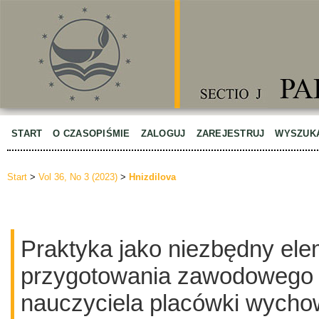
START
O CZASOPIŚMIE
ZALOGUJ
ZAREJESTRUJ
WYSZUK
Start
>
Vol 36, No 3 (2023)
>
Hnizdilova
Praktyka jako niezbędny ele
przygotowania zawodowego 
nauczyciela placówki wycho