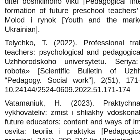
ditei doshkilnoho viku [Pedagogical int
formation of future preschool teachers’
Molod i rynok [Youth and the marke
Ukrainian].
Telychko, T. (2022). Professional tra
teachers: psychological and pedagogic
Uzhhorodskoho universytetu. Seriya
robota» [Scientific Bulletin of Uzhh
“Pedagogy. Social work”], 2(51), 171
10.24144/2524-0609.2022.51.171-174
Vatamaniuk, H. (2023). Praktychna
vykhovateliv: zmist i shliakhy vdoskonal
future educators: content and ways of 
osvita: teoriia i praktyka [Pedagogi