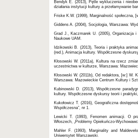
Bendyk E. (2013), Pętle wykluczenia i nieobec
działania instytucji kultury a przełamywanie ba
Friske K.W. (1999), Marginalność społeczna, [
Giddens A. (2004), Socjologia, Warszawa: W
Grad J., Kaczmarek U. (2005), Organizacja 
Naukowe UAM.
Idzikowski B. (2013), Teoria i praktyka anim
(red.), Animacja kultury. Współczesne dyskursy
Kłosowski W. (2011a), Kultura na rzecz zmian
uczestnictwa w kulturze, Warszawa: Mazowieck
Kłosowski W. (2011b), Od redaktora, [w:] W. K
Warszawa: Mazowieckie Centrum Kultury i Szt
Kubinowski D. (2013), Współczesne paradygma
kultury. Współczesne dyskursy teorii i praktyk
Kukołowicz T. (2016), Geograficzna dostępność
Współczesna”, nr 1.
Lewicki T. (1993), Fenomen animacji. O pra
Włoszech, „Problemy Opiekuńczo-Wychowawcze
Mahler F. (1993), Marginality and Maldevel
Uniwersytet Warszawski.