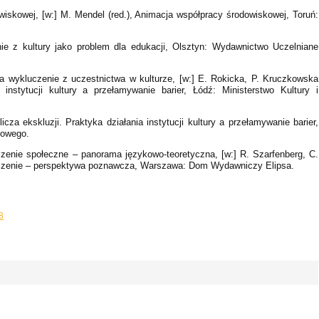
iskowej, [w:] M. Mendel (red.), Animacja współpracy środowiskowej, Toruń:
ie z kultury jako problem dla edukacji, Olsztyn: Wydawnictwo Uczelniane
y a wykluczenie z uczestnictwa w kulturze, [w:] E. Rokicka, P. Kruczkowska
a instytucji kultury a przełamywanie barier, Łódź: Ministerstwo Kultury i
cza ekskluzji. Praktyka działania instytucji kultury a przełamywanie barier,
dowego.
uczenie społeczne – panorama językowo-teoretyczna, [w:] R. Szarfenberg, C.
luczenie – perspektywa poznawcza, Warszawa: Dom Wydawniczy Elipsa.
8