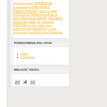
edukacja
Ukraina
dzieci
młodzież
kompetencje
nauczyciel
nauczyciele
praca
pandemia
osobowość
socjalna
pracownik socjalny
radzenie sobie ze stresem
rodzina
rozwój
rynek pracy
samoocena
studenci
szkoła
wartości
wychowanie
tożsamość
POWIADOMIENIA RSS / ATOM
Widok
Subskrybuj
WIELKOŚĆ TEKSTU