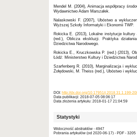
Mendel M. (2004), Animacja współpracy środow
Wydawnictwo Adam Marszałek.
Nalaskowski F. (2007), Ubóstwo a wykluczen
Wyższej Szkoły Informatyki i Ekonomii TWP.
Rokicka E. (2013), Lokalne instytucje kultur
(red.), Oblicza ekskluzji. Praktyka działani
Dziedzictwa Narodowego.
Rokicka E., Kruczkowska P. (red.) (2013), Obli
Łódź: Ministerstwo Kultury i Dziedzictwa Naro
Szarfenberg R. (2010), Marginalizacja i wykl
Żołędowski, M. Theiss (red.), Ubóstwo i wyk
DOI:
http://dx.doi.org/10.17951/j.2018.31.1.199-20
Data publikacji: 2018-07-05 08:06:17
Data złożenia artykułu: 2018-01-17 21:04:59
Statystyki
Widoczność abstraktów - 4947
Pobrania artykułów (od 2020-06-17) - PDF - 3205