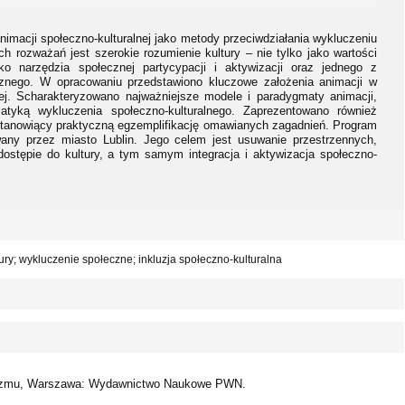
nimacji społeczno-kulturalnej jako metody przeciwdziałania wykluczeniu
h rozważań jest szerokie rozumienie kultury – nie tylko jako wartości
ako narzędzia społecznej partycypacji i aktywizacji oraz jednego z
znego. W opracowaniu przedstawiono kluczowe założenia animacji w
lnej. Scharakteryzowano najważniejsze modele i paradygmaty animacji,
atyką wykluczenia społeczno-kulturalnego. Zaprezentowano również
 stanowiący praktyczną egzemplifikację omawianych zagadnień. Program
wany przez miasto Lublin. Jego celem jest usuwanie przestrzennych,
dostępie do kultury, a tym samym integracja i aktywizacja społeczno-
ury; wykluczenie społeczne; inkluzja społeczno-kulturalna
talizmu, Warszawa: Wydawnictwo Naukowe PWN.