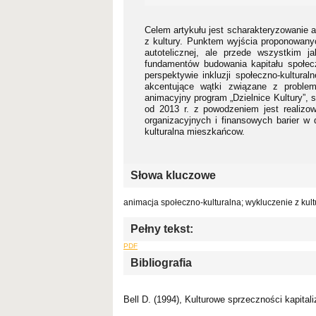
Celem artykułu jest scharakteryzowanie a
z kultury. Punktem wyjścia proponowanyc
autotelicznej, ale przede wszystkim j
fundamentów budowania kapitału społec
perspektywie inkluzji społeczno-kultura
akcentujące wątki związane z problem
animacyjny program „Dzielnice Kultury”,
od 2013 r. z powodzeniem jest realizo
organizacyjnych i finansowych barier w 
kulturalna mieszkańcow.
Słowa kluczowe
animacja społeczno-kulturalna; wykluczenie z kult
Pełny tekst:
PDF
Bibliografia
Bell D. (1994), Kulturowe sprzeczności kapi