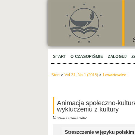
START
O CZASOPIŚMIE
ZALOGUJ
Z
Start
>
Vol 31, No 1 (2018)
>
Lewartowicz
Animacja społeczno-kultur
wykluczeniu z kultury
Urszula Lewartowicz
Streszczenie w języku polskim