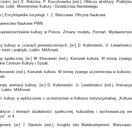
ności, [w:[ E. Rokicka, P. Kruczkowska (red.), Oblicza ekskluzji. Praktyka
rier, Łódź: Ministerstwo Kultury i Dziedzictwa Narodowego.
w:] Encyklopedia socjologii, t. 2, Warszawa: Oficyna Naukowa.
ydawnictwo Naukowe PWN.
i upowszechnianie kultury w Polsce. Zmiany modelu, Poznań: Wydawnictwo
acji kultury w czasach ponowoczesnych, [w:] D. Kubinowski, U. Lewartowicz
 teorii i praktyki, Lublin: MAKmed.
y społecznej, [w:] W. Kłosowski (red.), Kierunek kultura. W stronę żywego
ie Centrum Kultury i Sztuki.
łosowski (red.), Kierunek kultura. W stronę żywego uczestnictwa w kulturze,
uki.
ty animacji kultury, [w:] D. Kubinowski, U. Lewartowicz (red.), Animacja
i, Lublin: MAKmed.
 kultury a wykluczenie z uczestnictwa w kulturze instytucjonalnej, „Kultura
ktyce i teoriach działalności społecznej, kulturalnej i wychowawczej we
”, nr 4.
opment, [w:] J. Danecki (red.), Insights into Maldevelopment, Warszawa: