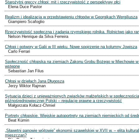
Starożytni greccy chłopi: mit i rzeczywistość z perspektywy płci
Elena Duce Pastor
Realizm i idealizacja w przedstawieniu chłopów w Georgikach Wergiliusza
Giampiero Scafoglio
Rzeczywistość społeczna i zadania rzymskiego rolnika. Rolnictwo jako r
Nelson Henrique da Silva Ferreira
Chłopi i potwory w Galii w III wieku. Nowe spojrzenie na kolumny Jowisza
Carlo Ferrari
Społeczność chłopska na ziemiach Zakonu Grobu Bożego w Miechowie w X
wstępne
Sebastian Jan Filus
Chłopi w dziełach Jana Długosza
Jerzy Wiktor Rajman
Sytuacja dzieci z unieważnionych związków małżeńskich w społecznościa
późnośredniowiecznej Polski – regulacje prawne a rzeczywistość
Małgorzata Kołacz-Chmiel
Portrety chłopskie. Wiejskie autoportrety na ziemiach niemieckich od śre
Beat Kümin
„Sławetni panowie wójtowie” ekonomii szawelskiej w XVII w. – elita kultura
mieszczan?