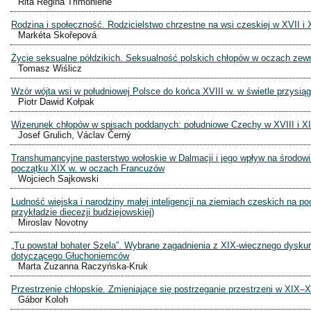
Rita Regina Trimonienė
Rodzina i społeczność. Rodzicielstwo chrzestne na wsi czeskiej w XVII i X
Markéta Skořepová
Życie seksualne półdzikich. Seksualność polskich chłopów w oczach zew
Tomasz Wiślicz
Wzór wójta wsi w południowej Polsce do końca XVIII w. w świetle przysią
Piotr Dawid Kołpak
Wizerunek chłopów w spisach poddanych: południowe Czechy w XVIII i XI
Josef Grulich, Václav Černý
Transhumancyjne pasterstwo wołoskie w Dalmacji i jego wpływ na środowi
początku XIX w. w oczach Francuzów
Wojciech Sajkowski
Ludność wiejska i narodziny małej inteligencji na ziemiach czeskich na po
przykładzie diecezji budziejowskiej)
Miroslav Novotny
„Tu powstał bohater Szela”. Wybrane zagadnienia z XIX-wiecznego dysk
dotyczącego Głuchoniemców
Marta Zuzanna Raczyńska-Kruk
Przestrzenie chłopskie. Zmieniające się postrzeganie przestrzeni w XIX–
Gábor Koloh