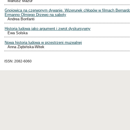
Mariusz Mazur
Gnojowica na czerwonym dywanie. Wizerunek chłopów w filmach Bernardo 
Ermanno Olmiego Drzewo na saboty
Andrea Bonfanti
Historia ludowa jako argument i zwrot dyskursywny
Ewa Solska
Nowa historia ludowa w przestrzeni muzealnej
Anna Ziębińska-Witek
ISSN: 2082-6060