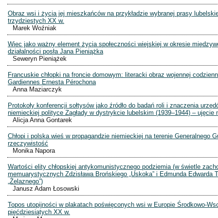
Obraz wsi i życia jej mieszkańców na przykładzie wybranej prasy lubelskie
trzydziestych XX w.
Marek Woźniak
Wiec jako ważny element życia społeczności wiejskiej w okresie między
działalności posła Jana Pieniążka
Seweryn Pieniążek
Francuskie chłopki na froncie domowym: literacki obraz wojennej codzien
Gardiennes Ernesta Pérochona
Anna Maziarczyk
Protokoły konferencji sołtysów jako źródło do badań roli i znaczenia urzę
niemieckiej polityce Zagłady w dystrykcie lubelskim (1939–1944) – ujęcie
Alicja Anna Gontarek
Chłopi i polska wieś w propagandzie niemieckiej na terenie Generalnego G
rzeczywistość
Monika Napora
Wartości elity chłopskiej antykomunistycznego podziemia (w świetle zac
memuarystycznych Zdzisława Brońskiego „Uskoka” i Edmunda Edwarda T
„Żelaznego”)
Janusz Adam Łosowski
Topos utopijności w plakatach poświęconych wsi w Europie Środkowo-Wsc
pięćdziesiątych XX w.