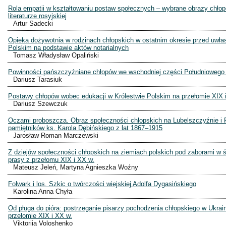
Rola empatii w kształtowaniu postaw społecznych – wybrane obrazy chło
literaturze rosyjskiej
Artur Sadecki
Opieka dożywotnia w rodzinach chłopskich w ostatnim okresie przed uwł
Polskim na podstawie aktów notarialnych
Tomasz Władysław Opaliński
Powinności pańszczyźniane chłopów we wschodniej części Południowego 
Dariusz Tarasiuk
Postawy chłopów wobec edukacji w Królestwie Polskim na przełomie XIX 
Dariusz Szewczuk
Oczami proboszcza. Obraz społeczności chłopskich na Lubelszczyźnie i P
pamiętników ks. Karola Dębińskiego z lat 1867–1915
Jarosław Roman Marczewski
Z dziejów społeczności chłopskich na ziemiach polskich pod zaborami w 
prasy z przełomu XIX i XX w.
Mateusz Jeleń, Martyna Agnieszka Woźny
Folwark i los. Szkic o twórczości wiejskiej Adolfa Dygasińskiego
Karolina Anna Chyła
Od pługa do pióra: postrzeganie pisarzy pochodzenia chłopskiego w Ukrai
przełomie XIX i XX w.
Viktoriia Voloshenko