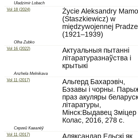
Uladzimir Lobach
Vol 18 (2024)
Życie Aleksandry Mamo
(Staszkiewicz) w
międzywojennej Pradze
(1921–1939)
Olha Zubko
Vol 16 (2022)
Актуальныя пытанні
літаратуразнаўства і
крытыкі
Anzhela Melnikava
Vol 11 (2017)
Альгерд Бахарэвіч,
Бэзавы і чорны. Пары
праз акуляры беларус
літаратуры,
Мінск:Выдавец Зміцер
Колас, 2016, 278 с.
Сяргей Кавалёў
Vol 11 (2017)
Аляксандар Ельскі як