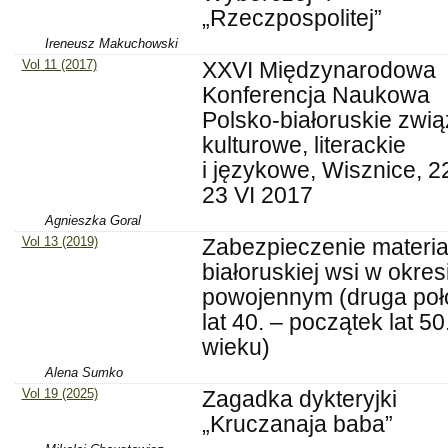
„Rzeczpospolitej”
Ireneusz Makuchowski
Vol 11 (2017)
XXVI Międzynarodowa
Konferencja Naukowa
Polsko-białoruskie zwią
kulturowe, literackie
i językowe, Wisznice, 2
23 VI 2017
Agnieszka Goral
Vol 13 (2019)
Zabezpieczenie materia
białoruskiej wsi w okres
powojennym (druga po
lat 40. – początek lat 50
wieku)
Alena Sumko
Vol 19 (2025)
Zagadka dykteryjki
„Kruczanaja baba”