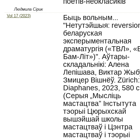
поетів-неокласиків
Людмила Сірик
Vol 17 (2023)
Быць вольным...
"Нетутэйшыя: reversio
беларуская
эксперыментальная
драматургія («ТВЛ», «
Бам-Літ»)". Аўтары-
складальнікі: Алена
Лепішава, Виктар Жыб
Змицер Вішнёў. Zürich:
Diaphanes, 2023, 580 с
(Серыя „Мысліць
мастацтва” Інстытута
тэорыі Цюрыхскай
вышэйшай школы
мастацтваў і Цэнтра
мастацтваў і тэорыі