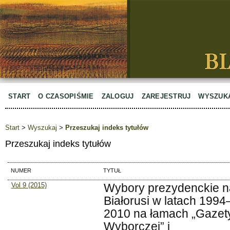
START
O CZASOPIŚMIE
ZALOGUJ
ZAREJESTRUJ
WYSZUK
Start
>
Wyszukaj
>
Przeszukaj indeks tytułów
Przeszukaj indeks tytułów
NUMER
TYTUŁ
Vol 9 (2015)
Wybory prezydenckie n
Białorusi w latach 1994
2010 na łamach „Gazet
Wyborczej” i