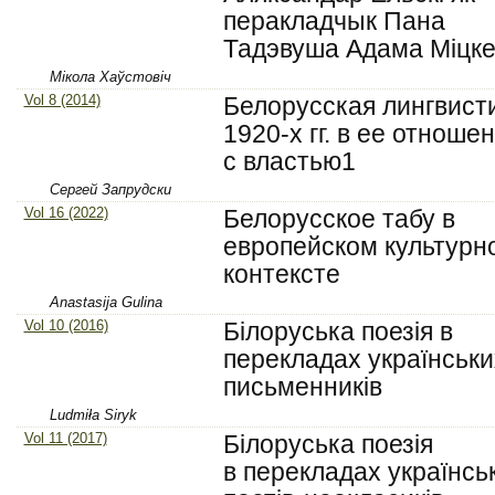
перакладчык Пана
Тадэвуша Адама Міцке
Мікола Хаўстовіч
Vol 8 (2014)
Белорусская лингвист
1920-х гг. в ее отноше
с властью1
Сергей Запрудски
Vol 16 (2022)
Белорусское табу в
европейском культурн
контексте
Anastasija Gulina
Vol 10 (2016)
Білоруська поезія в
перекладах українськи
письменників
Ludmiła Siryk
Vol 11 (2017)
Білоруська поезія
в перекладах українсь