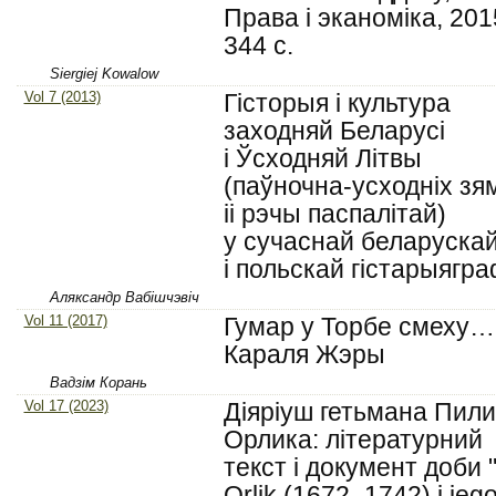
Права і эканоміка, 201
344 c.
Siergiej Kowalow
Vol 7 (2013)
Гісторыя і культура
заходняй Беларусі
і Ўсходняй Літвы
(паўночна-усходніх зя
іі рэчы паспалітай)
у сучаснай беларуска
і польскай гістарыягра
Аляксандр Вабішчэвіч
Vol 11 (2017)
Гумар у Торбе смеху…
Караля Жэры
Вaдзiм Корань
Vol 17 (2023)
Діяріуш гетьмана Пил
Орлика: літературний
текст і документ доби "
Orlik (1672–1742) i jeg