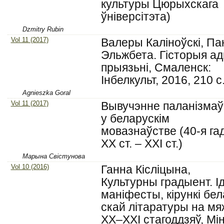
культуры Цюрыхскага
ўніверсітэта)
Dzmitry Rubin
Vol 11 (2017)
Валеры Каліноўскі, Па
Эльжбета. Гісторыя а
прыязьні, Смаленск:
Інбелкульт, 2016, 210 с
Agnieszka Goral
Vol 11 (2017)
Вывучэнне паланізмаў
у беларускім
мовазнаўстве (40-я га
ХХ ст. – ХХІ ст.)
Марына Свістунова
Vol 10 (2016)
Ганна Кісліцына,
Культурны градыент. Ід
маніфесты, кірункі бел
скай літаратуры на м
ХХ–ХХІ стагоддзяў, Мін