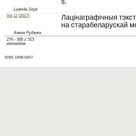
s.
Ludmiła Siryk
Vol 11 (2017)
Лацiнаграфiчныя тэкс
на старабеларускай м
Алена Рудэнка
276 - 300 z 313
elementów
ISSN: 1898-0457