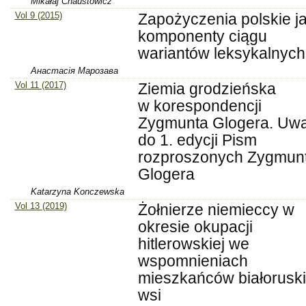
Mikałaj Chaustowicz
Vol 9 (2015)
Zapożyczenia polskie j
komponenty ciągu
wariantów leksykalnych
Анастасія Марозава
Vol 11 (2017)
Ziemia grodzieńska
w korespondencji
Zygmunta Glogera. Uwa
do 1. edycji Pism
rozproszonych Zygmun
Glogera
Katarzyna Konczewska
Vol 13 (2019)
Żołnierze niemieccy w
okresie okupacji
hitlerowskiej we
wspomnieniach
mieszkańców białorusk
wsi