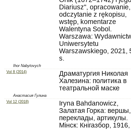
Diariusz", opracowanie,
odczytanie z rękopisu,
wstęp, komentarze
Walentyna Sobol.
Warszawa: Wydawnict
Uniwersytetu
Warszawskiego, 2021, 
s.
Ihor Nabytovych
Vol 8 (2014)
Драматургия Николая
Халезина: политика в
театральной маске
Анастасия Гулина
Vol 12 (2018)
Іryna Bаhdanowicz,
Залатая Горка: вершы,
переклады, артикулы.
Mінск: Кнігазбор, 1916,